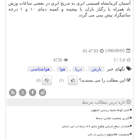
آسمان كرمانشاه قسمتی ابری به تدریج ابری در بعضی ساعات وزش
باد همراه با رگبار باران با بیشینه و كمینه دمای ۱۰ و ۱ درجه
سانتیگراد پیش بینی می گردد.
1396/09/05
01:47:03
4726
5
/
5.0
تگهای خبر:
بارش
,
دریا
,
هوا
,
هواشناسی
این مطلب را می پسندید؟
(0)
(1)
X
تازه ترین مطالب مرتبط
اخبار کوتاه محیط زیستی اصفهان
آخرین وضعیت مخازن سدها
هشدار سطح نارنجی وقوع دمای ۴۹ درجه در این استان
ممنوعیت فعالیتهای دریایی در خزر