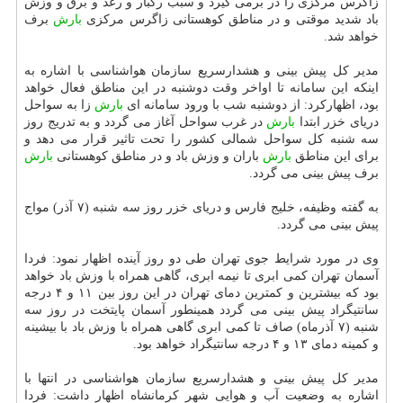
زاگرس مركزی را در برمی گیرد و سبب رگبار و رعد و برق و وزش
باد شدید موقتی و در مناطق كوهستانی زاگرس مركزی
بارش
برف
خواهد شد.
مدیر كل پیش بینی و هشدارسریع سازمان هواشناسی با اشاره به
اینكه این سامانه تا اواخر وقت دوشنبه در این مناطق فعال خواهد
بود، اظهاركرد: از دوشنبه شب با ورود سامانه ای
بارش
زا به سواحل
دریای خزر ابتدا
بارش
در غرب سواحل آغاز می گردد و به تدریج روز
سه شنبه كل سواحل شمالی كشور را تحت تاثیر قرار می دهد و
برای این مناطق
بارش
باران و وزش باد و در مناطق كوهستانی
بارش
برف پیش بینی می گردد.
به گفته وظیفه، خلیج فارس و دریای خزر روز سه شنبه (۷ آذر) مواج
پیش بینی می گردد.
وی در مورد شرایط جوی تهران طی دو روز آینده اظهار نمود: فردا
آسمان تهران كمی ابری تا نیمه ابری، گاهی همراه با وزش باد خواهد
بود كه بیشترین و كمترین دمای تهران در این روز بین ۱۱ و ۴ درجه
سانتیگراد پیش بینی می گردد همینطور آسمان پایتخت در روز سه
شنبه (۷ آذرماه) صاف تا كمی ابری گاهی همراه با وزش باد با بیشینه
و كمینه دمای ۱۳ و ۴ درجه سانتیگراد خواهد بود.
مدیر كل پیش بینی و هشدارسریع سازمان هواشناسی در انتها با
اشاره به وضعیت آب و هوایی شهر كرمانشاه اظهار داشت: فردا