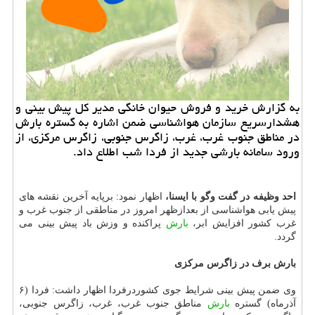
به گزارش خرید و فروش حیوان خانگی مدیر كل پیش بینی و
هشدارسریع سازمان هواشناسی ضمن اشاره به گستره بارش
در مناطق جنوب غرب، غرب، زاگرس جنوبی، زاگرس مركزی، از
ورود سامانه بارشی جدید از فردا شب اطلاع داد.
احد وظیفه در گفت وگو با ایسنا،
اظهار نمود: برپایه آخرین نقشه های
پیش یابی هواشناسی از بعدازظهر امروز در مناطقی از جنوب غرب و
غرب كشور افزایش ابر،
بارش
پراكنده و وزش باد پیش بینی می
گردد.
بارش برف در زاگرس مركزی
وی ضمن پیش بینی شرایط جوی كشوردرفردا اظهار داشت: فردا (۶
آذرماه) گستره
بارش
مناطق جنوب غرب، غرب، زاگرس جنوبی،