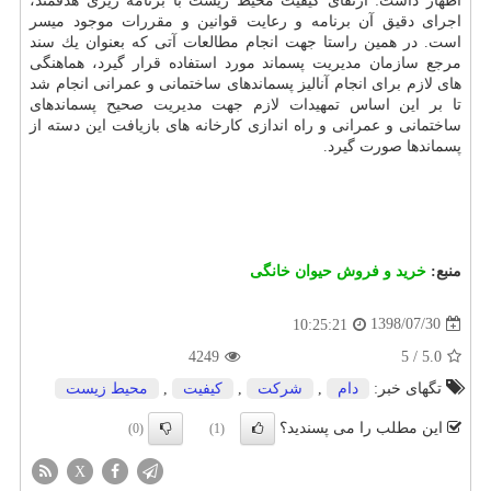
اظهار داشت: ارتقای كیفیت محیط زیست با برنامه ریزی هدفمند،
اجرای دقیق آن برنامه و رعایت قوانین و مقررات موجود میسر
است. در همین راستا جهت انجام مطالعات آتی كه بعنوان یك سند
مرجع سازمان مدیریت پسماند مورد استفاده قرار گیرد، هماهنگی
های لازم برای انجام آنالیز پسماندهای ساختمانی و عمرانی انجام شد
تا بر این اساس تمهیدات لازم جهت مدیریت صحیح پسماندهای
ساختمانی و عمرانی و راه اندازی كارخانه های بازیافت این دسته از
پسماندها صورت گیرد.
منبع:
خرید و فروش حیوان خانگی
1398/07/30
10:25:21
4249
5
/
5.0
تگهای خبر:
دام
,
شركت
,
كیفیت
,
محیط زیست
این مطلب را می پسندید؟
(0)
(1)
X