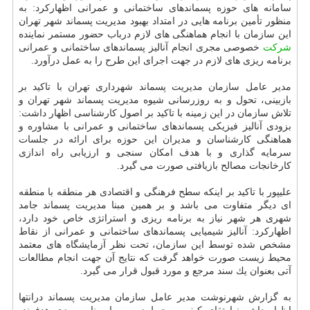
سامانه های حوزه پسماندهای ساختمانی و عمرانی اظهاركرد: به
منظور تأمین برنامه هایی در امتداد بهبود مدیریت پسماند شهر تهران
این سازمان با انجام هماهنگی های لازم درباب حضور مستمر نماینده
شركت
خصوصی مجری انجام آنالیز پسماندهای ساختمانی و عمرانی
برنامه ریزی های لازم در جهت اجرای این طرح را به عمل درآورد.
مدیر عامل سازمان مدیریت پسماند شهرداری تهران با تاكید بر
بازبینی، تحول و به روزرسانی شیوه مدیریت پسماند شهر تهران و
تلاش سازمان در این زمینه با تاكید بر اصول كارشناسی اظهار داشت:
بزودی آنالیز فیزیكی پسماندهای ساختمانی و عمرانی با مشاوره و
هماهنگی كارشناسان و مدیران این حوزه برای ارائه در جلسات
سرمایه گذاری و با هدف امكان سنجی و ارزیابی راه اندازی
كارخانجات مصالح بازیافتی صورت می گیرد.
علیپور با تاكید بر اینكه سطح فرهنگی و اقتصادی هر منطقه با منطقه
ای دیگر متفاوت می باشد و بر همین مبنا مدیریت پسماند جامد
شهری هر شهر نیاز به برنامه ریزی و استراتژی خاص خود دارد،
اظهاركرد: آنالیز شیمیایی پسماندهای ساختمانی و عمرانی از نقاط
مشخص شده توسط این سازمان، تحت نظر آزمایشگاه های معتمد
محیط زیست صورت خواهد گرفت كه نتایج آن جهت انجام مطالعات
آتی بعنوان یك سند مرجع و مورد قبول قرار می گیرد.
به گزارش شهرنوشت مدیر عامل سازمان مدیریت پسماند درانتها