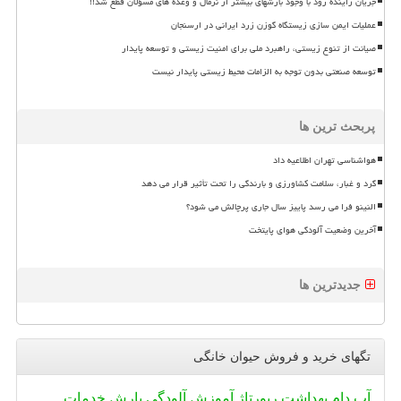
جریان زاینده رود با وجود بارشهای بیشتر از نرمال و وعده های مسؤلان قطع شد!!
عملیات ایمن سازی زیستگاه گوزن زرد ایرانی در ارسنجان
صیانت از تنوع زیستی، راهبرد ملی برای امنیت زیستی و توسعه پایدار
توسعه صنعتی بدون توجه به الزامات محیط زیستی پایدار نیست
پربحث ترین ها
هواشناسی تهران اطلاعیه داد
گرد و غبار، سلامت کشاورزی و بارندگی را تحت تأثیر قرار می دهد
النینو فرا می رسد پاییز سال جاری پرچالش می شود؟
آخرین وضعیت آلودگی هوای پایتخت
جدیدترین ها
تگهای خرید و فروش حیوان خانگی
آب
دام
بهداشت
رپورتاژ
آموزش
آلودگی
بارش
خدمات