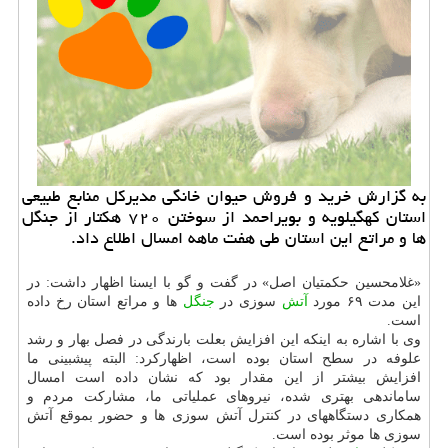
به گزارش خرید و فروش حیوان خانگی مدیركل منابع طبیعی
استان كهگیلویه و بویراحمد از سوختن ۷۲۰ هكتار از جنگل
ها و مراتع این استان طی هفت ماهه امسال اطلاع داد.
«غلامحسین حكمتیان اصل» در گفت و گو با ایسنا اظهار داشت: در
این مدت ۶۹ مورد
آتش
سوزی در
جنگل
ها و مراتع استان رخ داده
است.
وی با اشاره به اینكه این افزایش بعلت بارندگی در فصل بهار و رشد
علوفه در سطح استان بوده است، اظهاركرد: البته پیشبینی ما
افزایش بیشتر از این مقدار بود كه نشان داده است امسال
ساماندهی بهتری شده، نیروهای عملیاتی ما، مشاركت مردم و
همكاری دستگاههای در كنترل آتش سوزی ها و حضور بموقع آتش
سوزی ها موثر بوده است.