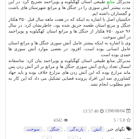
مدیركل
منابع
طبیعی استان كهگیلویه و بویراحمد تصریح كرد: در این
مدت بیشتر آتش سوزی را در جنگل ها و مراتع شهرستان های باشت
و گچساران داشته ایم.
حكمتیان اصل با اشاره به اینكه كه در هفت ماهه سال قبل ۳۵۰ هكتار
جنگل و مرتع استان طعمه حریق شده بود، خاطرنشان كرد: در سال
۹۶ حدود ۷۵۰ هكتار از جنگل ها و مراتع استان كهگیلویه و بویراحمد
در آتش سوخت.
وی با اشاره به اینكه بیشتر عامل آتش سوزی جنگل ها و مراتع استان
عامل انسانی بوده است، افزود: در بعضی موارد آتش سوزی ها
عمدی بوده است.
مدیركل منابع طبیعی استان كهگیلویه و بویراحمد بیان كرد: متاسفانه
امسال تعداد زیادی آتش سوزی جنگل ها و مراتع بر اثر آتش زدن پس
ماند مزارع بوده كه این آتش زدن های مزارع خلاف بوده و باید جهاد
كشاورزی ضد این افراد پرونده قضایی تشكیل می داد كه این كار به
نحو مطلوب انجام نشد.
1398/08/04
13:57:40
4342
5
/
5.0
تگهای خبر:
آتش
,
بارندگی
,
جنگل
,
سوخت