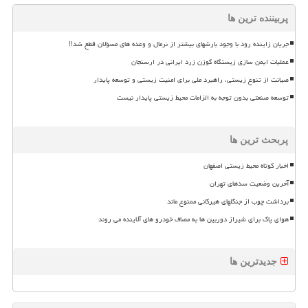
پربیننده ترین ها
جریان زاینده رود با وجود بارشهای بیشتر از نرمال و وعده های مسؤلان قطع شد!!
عملیات ایمن سازی زیستگاه گوزن زرد ایرانی در ارسنجان
صیانت از تنوع زیستی، راهبرد ملی برای امنیت زیستی و توسعه پایدار
توسعه صنعتی بدون توجه به الزامات محیط زیستی پایدار نیست
پربحث ترین ها
اخبار کوتاه محیط زیستی اصفهان
آخرین وضعیت سدهای تهران
برداشت چوب از جنگلهای هیرکانی ممنوع ماند
هوای پاک برای شیراز دوربین ها به مصاف خودرو های آلاینده می روند
جدیدترین ها