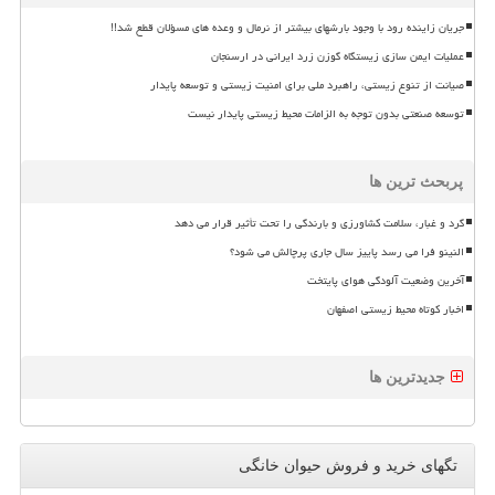
جریان زاینده رود با وجود بارشهای بیشتر از نرمال و وعده های مسؤلان قطع شد!!
عملیات ایمن سازی زیستگاه گوزن زرد ایرانی در ارسنجان
صیانت از تنوع زیستی، راهبرد ملی برای امنیت زیستی و توسعه پایدار
توسعه صنعتی بدون توجه به الزامات محیط زیستی پایدار نیست
پربحث ترین ها
گرد و غبار، سلامت کشاورزی و بارندگی را تحت تأثیر قرار می دهد
النینو فرا می رسد پاییز سال جاری پرچالش می شود؟
آخرین وضعیت آلودگی هوای پایتخت
اخبار کوتاه محیط زیستی اصفهان
جدیدترین ها
تگهای خرید و فروش حیوان خانگی