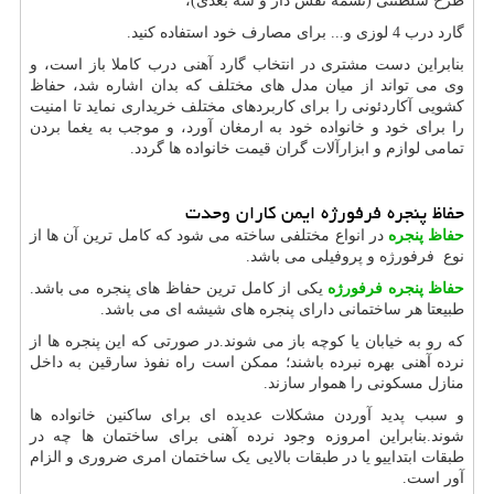
طرح سلطنتی (تسمه نقش دار و سه بعدی)،
گارد درب 4 لوزی و... برای مصارف خود استفاده کنید.
بنابراین دست مشتری در انتخاب گارد آهنی درب کاملا باز است، و
وی می تواند از میان مدل های مختلف که بدان اشاره شد، حفاظ
کشویی آکاردئونی را برای کاربردهای مختلف خریداری نماید تا امنیت
را برای خود و خانواده خود به ارمغان آورد، و موجب به یغما بردن
تمامی لوازم و ابزارآلات گران قیمت خانواده ها گردد.
حفاظ پنجره فرفورژه ایمن کاران وحدت
حفاظ پنجره
در انواع مختلفی ساخته می شود که کامل ترین آن ها از
نوع فرفورژه و پروفیلی می باشد.
حفاظ پنجره فرفورژه
یکی از کامل ترین حفاظ های پنجره می باشد.
طبیعتا هر ساختمانی دارای پنجره های شیشه ای می باشد.
که رو به خیابان یا کوچه باز می شوند.در صورتی که این پنجره ها از
نرده آهنی بهره نبرده باشند؛ ممکن است راه نفوذ سارقین به داخل
منازل مسکونی را هموار سازند.
و سبب پدید آوردن مشکلات عدیده ای برای ساکنین خانواده ها
شوند.بنابراین امروزه وجود نرده آهنی برای ساختمان ها چه در
طبقات ابتداییو یا در طبقات بالایی یک ساختمان امری ضروری و الزام
آور است.