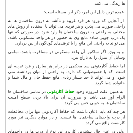
ها زندگی می کنند.
عمده ترین دلیل این امر، ذکر این مسئله است:
از آنجایی که ورود هر فرد غریبه و ناآشنا به درون ساختمان ها به
راحتی صورت می پذیرد و هر فردی می تواند با استفاده از روش های
مختلف به راحتی به درون ساختمان ها وارد شود، در صورتی که تنها
یک درب چوبی ساده مانع وی به حضور در هر واحد مسکونی باشد،
می تواند به راحتی این مانع را با ترفندهای گوناگون از بین بردارد.
و به ویژه اگر ساکنین آن واحد مسکونی در مسافرت باشند، تمامی
وسایل آن منزل را به تاراج ببرد.
اما حفاظ آکاردئونی سد محکمی در برابر هر سارق و فرد غریبه ای
است. که با خصوصیاتی که دارد، به راحتی از میان برداشته نمی
شود. و می تواند تا حد بسیار زیادی مانع حفظ جان و مال شما و
خانواده شما گردد.
به همین علت امروزه وجود
حفاظ آکاردئونی
در تمامی ساختمان ها
الزام آور می باشد. و ضرورت آن برای بالا بردن سطح امنیت
ساختمان ها به خوبی حس می گردد.
هر چند که باید اذعان داشت که حفاظ آکاردئونی تنها برای محافظت
از درب واحدهای ساختمان ها نیست. و در موارد دیگری نیز مورد
کاربست واقع می گردد.
ولی در عین حال بیشترین کاربرد این نوع از درب ها در واحدهای