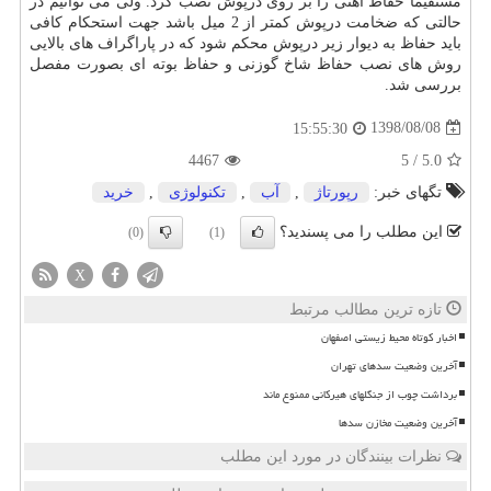
مستقیما حفاظ آهنی را بر روی درپوش نصب کرد. ولی می توانیم در
حالتی که ضخامت درپوش کمتر از 2 میل باشد جهت استحکام کافی
باید حفاظ به دیوار زیر درپوش محکم شود که در پاراگراف های بالایی
روش های نصب حفاظ شاخ گوزنی و حفاظ بوته ای بصورت مفصل
بررسی شد.
1398/08/08
15:55:30
4467
5
/
5.0
تگهای خبر:
رپورتاژ
,
آب
,
تكنولوژی
,
خرید
این مطلب را می پسندید؟
(0)
(1)
X
تازه ترین مطالب مرتبط
اخبار کوتاه محیط زیستی اصفهان
آخرین وضعیت سدهای تهران
برداشت چوب از جنگلهای هیرکانی ممنوع ماند
آخرین وضعیت مخازن سدها
نظرات بینندگان در مورد این مطلب