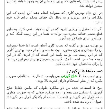
پیشرفت باشد راه هایی که برای شکستن آن به وجود خواهد آمد نیز
بیشتر خواهد شد.
در این حال بهترین کاری که میتوانید انجام دهید این است که این
تفکرات را دور بریزید و به دنبال یک حفاظ محکم برای خانه خود
باشید.
اگر شما منزل یا ویلایی دارید که در آن سکونت نمی کنید، به طور
قطع نصب حفاظ پنجره می تواند به شما در این زمینه کمک کند و
امنیت را برای شما فراهم آورد.
در نهایت می توان گفت که نصب کاری آسان است اما شما نمیتوانید
آن را خودتان و بدون مشورت یک متخصص انجام دهید. بهترین کاری
که در این زمینه می توانید بکنید این است که از فردی که در این
زمینه متخصص است کمک بگیرید و همچنین بهترین نوع این درب ها
را برای ساختمان خود انتخاب کنید.
نصب حفاظ شاخ گوزنی
برای نصب حفاظ
شاخ گوزنی
می بایست اتصال ها به نقاطی صورت
بگیرد که از نظر استحکام دارای قدرت بالا بوده.
میخ ها استفاده شده بین دو میلگرد طولی که مابین حفاظ شاخ
گوزنی را تشکیل می دهند و از دو میلگرد طولی که به صورت موازی
با هم قرار می گیرند و فاصله 5 سانت از یکدیگر قرار می گیرند تا
اصول آن رعایت شده باشد.
قوطی به طول حداقل 8 سانت به صورت افقی بر روی حفاظ شاخ