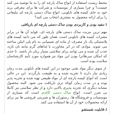
محیط زیست استفاده از انواع ساک پارچه ای را به ما توصیه می کنند
چیست؟ و چرا بسیاری از موسسات و شرکت ها برای معرفی برند
خود به جای کیسه های نایلونی، انواع ساک دستی پارچه ای تبلیغاتی
را برای ارائه محصول به مشتری انتخاب می کنند؟
1-مفید بودن و کاربردی بودن
ساک دستی پارچه ای بازیافتی
مهم ترین مزیت ساک دستی های پارچه ای، فواید آن ها در برابر
مضرات کیسه های نایلونی است. همان طور که می دانید کیسه های
پلاستیکی یک بار مصرف از ماده ای شیمیایی به نام پلی اتیلن ساخته
می شوند. موادی که در اثر مجاورت با غذاهای گرم مانند نان تازه،
جذب آن شده و می توانند برای سلامتی بسیار زیان بار باشند. تا حدی
که امکان سرطانزا بودن این مواد نیز همواره مورد تأیید کارشناسان
سلامت بوده است.
از سوی دیگر مواد نفتی موجود در این کیسه های نایلونی مدت زمان
زیادی نیاز دارند تا تجزیه شده و به طبیعت بازگردند. این در حالی
است که انواع کیسه پارچه ای از مواد طبیعی تهیه شده و تجزیه پذیر
بوده و در مدت زمان کوتاه تری بازیافت می شود. البته محصول
مشابه دیگری که تجزیه پذیری بالایی دارد و از نظر سلامتی نیز کاملا
بی ضرر است، انواع
ساک دستی کاغذی
است که بسیاری از
موسسات و فروشگاه ها، رستوران ها و شیرینی فروشی ها نیز برای
ارائه محصولات خود از آن ها استفاده می کنند.
2-قابلیت شستشو