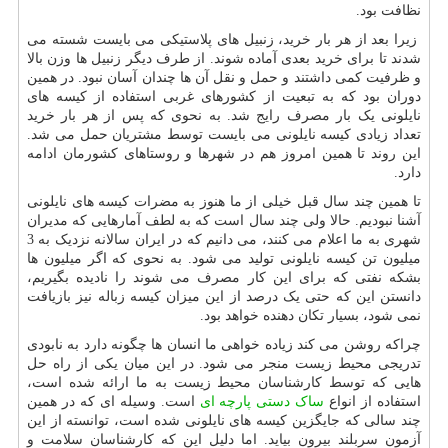
نظافت بود.
زیرا بعد از هر بار خرید، زنبیل های پلاستیکی می بایست شسته می
شدند تا برای خرید بعدی آماده شوند. از طرف دیگر زنبیل ها وزن بالا
و ظرفیت کمی داشتند و حمل و نقل آن ها چندان آسان نبود. در همین
دوران بود که به تبعیت از کشورهای غربی استفاده از کیسه های
نایلونی یک بار مصرف رایج شد. به نحوی که پس از هر بار خرید
تعداد زیادی کیسه نایلونی می بایست توسط مشتریان حمل می شد.
این روند تا همین امروز هم در شهرها و روستاهای کشورمان ادامه
دارد.
تا همین چند سال قبل خیلی از ما هنوز به مضرات کیسه های نایلونی
آشنا نبودیم. حالا ولی چند سال است که به لطف آمارهایی که مدیران
شهری به ما اعلام می کنند، می دانیم که در ایران سالانه نزدیک به 3
میلیون تن کیسه نایلونی تولید می شود. به نحوی که اگر میلیون ها
بشکه نفتی که برای این کار مصرف می شوند را نادیده بگیریم،
دانستن این که حتی یک درصد از این میزان کیسه زباله نیز بازیافت
نمی شود، بسیار تکان دهنده خواهد بود.
چراکه روشن می کند زیاده خواهی ما انسان ها چگونه دارد به نابودی
تدریجی محیط زیست منجر می شود. در این میان یکی از راه حل
هایی که توسط کارشناسان محیط زیست به ما ارائه شده است،
استفاده از انواع
ساک دستی پارچه ای
است. وسیله ای که در همین
چند سالی که جایگزین کیسه های نایلونی شده است، توانسته از این
آزمون سربلند بیرون بیاید. اما دلیل این که کارشناسان سلامت و