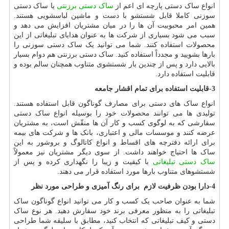
انواع ساک دستی پارچه ای اعم از
ساک دستی برزنتی
یا ساک دستی
سوزنی کاملا قابل شستشو با دست و ماشین لباسشویی هستند.
همین امر محبوبیت آن ها را در میان مشتریان افزایش می دهد و
سبب می شود بسیاری از شرکت ها به عنوان هدایای تبلیغاتی از این
محصولات استفاده کنند. شما می توانید یک ساک دستی سوزنی را
بارها بشویید و مجدداً استفاده کنید. ساک دستی برزنتی هم دوام بسیار
بالایی دارد و پس از چندین بار شستشوی متناوب همچنان سالم بوده و
قابلیت استفاده دارد.
3-قابلیت استفاده برای تمام اقشار جامعه
انواع ساک های دستی برای مصارف گوناگون قابل استفاده هستند.
تولیدی ها می توانند محصولات خود را بوسیله انواع ساک دستی
سفارشی که به لوگوی کسب و کار آن ها منقّش است، به مشتریان
عرضه کنند و موسسات مالی و اعتباری، بانک ها و شرکت های بیمه
برای ارائه دفترچه های اقساط و انواع کاتالوگ و بروشور به این
ساک ها احتیاج خواهند داشت. از سوی دیگر مشتریان نیز معمولاً
ساک دستی تبلیغاتی
با کیفیت و زیبا را نگهداری کرده و پس از
شستشوهای متناوب بارها مورد استفاده قرار می دهند.
4-دارا بودن ظرفیت لازم برای رنگ آمیزی و طراحی مورد نظر
شما به عنوان صاحب یک کسب و کار می توانید انواع گوناگون ساک
تبلیغاتی را به منظور معرفی برند خود سفارش دهید. هر نوع ساک
دستی و کیف تبلیغاتی که انتخاب کنید، مطابق با سلیقه شما طراحی