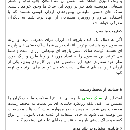
و رنگ آمیزی خواهد شد. ضمن آن که امکان چاپ لوگو و شعار
تبلیغاتی موسسه شما نیز بر روی این ساک ها وجود خواهد داشت.
ساک های دستی تبلیغاتی بیلبوردهای ارزان قیمتی هستند که با
استفاده مداوم و روزمره مشتریان از آنها، برند شما به دیگران
معرفی خواهد شد.
5-قیمت مناسب
اگر به دنبال یک کیف پارچه ای ارزان برای معرفی برند و ارائه
محصول خود هستید، بهترین انتخاب برای شما ساک دستی های پارچه
ای هستند. قيمت ساك دستي پارچه ای تبليغاتي ارزان است و شما
می توانید این محصول را به تعداد مورد نیاز و با طرح و رنگ مورد
نظر خود سفارش دهید. این محصول علاوه بر کاربردی بودن، یکی از
ارزان ترین هدایای تبلیغاتی است که می توانید برای برند خود تهیه
کنید.
6-حمایت از محیط زیست
استفاده از
ساک دستی
پارچه ای، نه تنها سلامت ما و دیگران را
تضمین می کند، بلکه رویکرد حامیانه ای نیز نسبت به محیط زیست
محسوب می شود. به همین خاطر همواره به شرکت ها و موسسات
نیز توصیه می شود به جای استفاده از کیسه های نایلونی، از انواع
کیسه و ساک دستی پارچه به عنوان هدایای تبلیغاتی استفاده کنند.
7-قابلیت استفاده در بلند
مدت