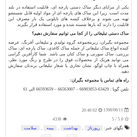
یکی از مزایای دیگر ساک دستی پارچه ای، قابلیت استفاده در بلند
مدت است. زیرا این ساک های پارچه ای از مواد اولیه قابل شستشو
تهیه می شوند و برخلاف کیسه های نایلونی یک بار مصرف این
قابلیت را دارند که بارها شسته شده و مورد استفاده قرار بگیرند.
ساک دستی تبلیغاتی را از کجا می توانیم سفارش دهیم؟
مجموعه بگیران، زیرمجموعه گروه تولیدی و تبلیغاتی آفرنگ، عرضه
کننده انواع ساک تبلیغاتی از جمله ساک کاغذی، ساک پارچه ای، ساک
برزنتی، ساک سوزنی و ساک کتان می باشد. شما کارآفرین گرامی
می توانید هریک از محصولات فوق را در طرح و رنگ مورد نظر،
همراه با چاپ لوگو، نشان تجاری یا شعار تبلیغاتی برندتان سفارش
دهید.
راه های تماس با مجموعه بگیران:
تلفن گویا : 63429-66903053 – 66563007 – 66593659 الی 61
1398/08/11
20:40:02
4338
5
/
5.0
تگهای خبر:
رپورتاژ
,
بهداشت
,
بیمه
,
سلامت