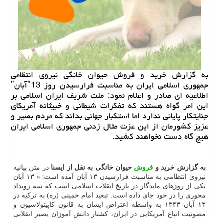
به گزارش خرید و فروش حیوان خانگی نیروی انتظامی
جمهوری اسلامی ایران به مناسبت فرارسیدن روز ˮ13آبانˮ
اطلاعیه ای صادر و اعلام نمود: ملت شریف ایران اسلامی بر
این امر گواه هستند كه تفكرات شیطانی و خبیثانه آمریكای
جنایتكار پایانی ندارد اما استكبار جهانی بداند كه مردم بصیر و
عزیز كشورمان از این عزت مثال زدنی جمهوری اسلامی ایران
هیچ گاه دست نخواهند كشید.
به گزارش خرید و
فروش
حیوان خانگی به نقل از ایسنا
در متن بیانیه
نیروی انتظامی به مناسبت فرارسیدن ۱۳ آبان آمده است: « ۱۳ آبان
یكی از روزهای ماندگار در تاریخ انقلاب اسلامی است كه سه رویداد
محوری را در خود جای داده است. تبعید امام خمینی (ره) به تركیه در
۱۳ آبان ۱۳۴۳ به واسطه اعتراض ایشان به قانون كاپیتولاسیون و
مصونیت اتباع آمریكایی در ایران، كشتار دانش آموزان بصیر انقلابی