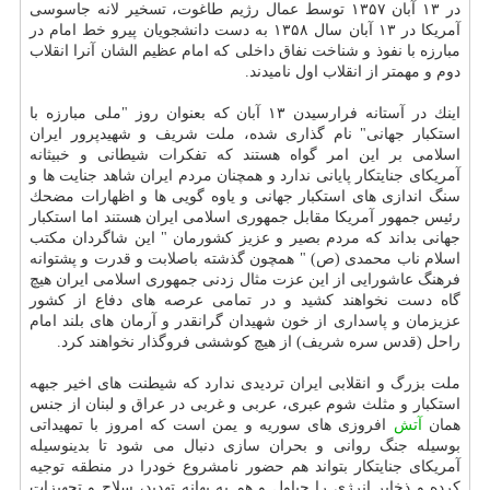
در ۱۳ آبان ۱۳۵۷ توسط عمال رژیم طاغوت، تسخیر لانه جاسوسی
آمریكا در ۱۳ آبان سال ۱۳۵۸ به دست دانشجویان پیرو خط امام در
مبارزه با نفوذ و شناخت نفاق داخلی كه امام عظیم الشان آنرا انقلاب
دوم و مهمتر از انقلاب اول نامیدند.
اینك در آستانه فرارسیدن ۱۳ آبان كه بعنوان روز "ملی مبارزه با
استكبار جهانی" نام گذاری شده، ملت شریف و شهیدپرور ایران
اسلامی بر این امر گواه هستند كه تفكرات شیطانی و خبیثانه
آمریكای جنایتكار پایانی ندارد و همچنان مردم ایران شاهد جنایت ها و
سنگ اندازی های استكبار جهانی و یاوه گویی ها و اظهارات مضحك
رئیس جمهور آمریكا مقابل جمهوری اسلامی ایران هستند اما استكبار
جهانی بداند كه مردم بصیر و عزیز كشورمان " این شاگردان مكتب
اسلام ناب محمدی (ص) " همچون گذشته باصلابت و قدرت و پشتوانه
فرهنگ عاشورایی از این عزت مثال زدنی جمهوری اسلامی ایران هیچ
گاه دست نخواهند كشید و در تمامی عرصه های دفاع از كشور
عزیزمان و پاسداری از خون شهیدان گرانقدر و آرمان های بلند امام
راحل (قدس سره شریف) از هیچ كوششی فروگذار نخواهند كرد.
ملت بزرگ و انقلابی ایران تردیدی ندارد كه شیطنت های اخیر جبهه
استكبار و مثلث شوم عبری، عربی و غربی در عراق و لبنان از جنس
همان
آتش
افروزی های سوریه و یمن است كه امروز با تمهیداتی
بوسیله جنگ روانی و بحران سازی دنبال می شود تا بدینوسیله
آمریكای جنایتكار بتواند هم حضور نامشروع خودرا در منطقه توجیه
كرده و ذخایر انرژی را چپاول و هم به بهانه تهدید، سلاح و تجهیزات