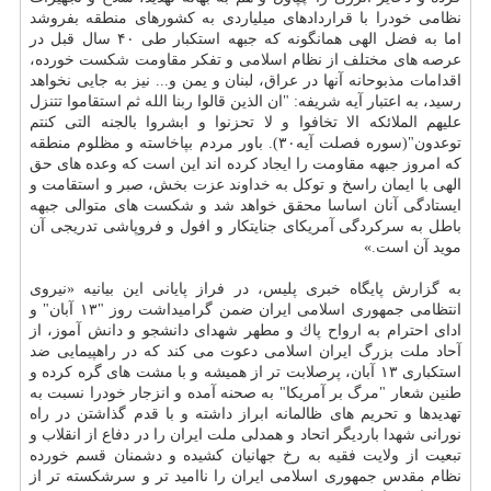
نظامی خودرا با قراردادهای میلیاردی به كشورهای منطقه بفروشد
اما به فضل الهی همانگونه كه جبهه استكبار طی ۴۰ سال قبل در
عرصه های مختلف از نظام اسلامی و تفكر مقاومت شكست خورده،
اقدامات مذبوحانه آنها در عراق، لبنان و یمن و... نیز به جایی نخواهد
رسید، به اعتبار آیه شریفه: "ان الذین قالوا ربنا الله ثم استقاموا تتنزل
علیهم الملائكه الا تخافوا و لا تحزنوا و ابشروا بالجنه التی كنتم
توعدون"(سوره فصلت آیه۳۰). باور مردم بپاخاسته و مظلوم منطقه
كه امروز جبهه مقاومت را ایجاد كرده اند این است كه وعده های حق
الهی با ایمان راسخ و توكل به خداوند عزت بخش، صبر و استقامت و
ایستادگی آنان اساسا محقق خواهد شد و شكست های متوالی جبهه
باطل به سركردگی آمریكای جنایتكار و افول و فروپاشی تدریجی آن
موید آن است.»
به گزارش پایگاه خبری پلیس، در فراز پایانی این بیانیه «نیروی
انتظامی جمهوری اسلامی ایران ضمن گرامیداشت روز "۱۳ آبان" و
ادای احترام به ارواح پاك و مطهر شهدای دانشجو و دانش آموز، از
آحاد ملت بزرگ ایران اسلامی دعوت می كند كه در راهپیمایی ضد
استكباری ۱۳ آبان، پرصلابت تر از همیشه و با مشت های گره كرده و
طنین شعار "مرگ بر آمریكا" به صحنه آمده و انزجار خودرا نسبت به
تهدیدها و تحریم های ظالمانه ابراز داشته و با قدم گذاشتن در راه
نورانی شهدا باردیگر اتحاد و همدلی ملت ایران را در دفاع از انقلاب و
تبعیت از ولایت فقیه به رخ جهانیان كشیده و دشمنان قسم خورده
نظام مقدس جمهوری اسلامی ایران را ناامید تر و سرشكسته تر از