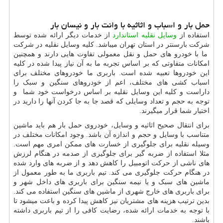
حمل بار و اسباب و اثاثیه با وانت بار و نیسان بار
استفاده از
وسایل نقلیه استاندارد
از خدمات دیگر ارائه شده توسط
شرکت بارسنتر در استان تهران میباشد. کلیه وسایل نقلیه در شرکت
ما با خودرو های حمل و نقل معمولی تفاوت هایی دارند و همچنین
امکانات متفاوتی که بر اساس تجربه ما به آن نیاز پیدا شده در کلیه
این خودروها تعبیه شده است. باربری ما خودروهای مختلف برای
اسباب کشی های مختلف، اعم از خودروهای سنگین و سبک را
داراست و کلیه این وسایل نقلیه بر اساس درخواست خود شما و
توجه به حجم و تعداد وسایلی که قصد جا به جا کردن آنها را دارید در
اختیار شما قرار میگیرند.
برای انتقال صحیح اثاثیه و وسایل، خودروی حمل بار هم باید ماشین
متناسب با وسایل و حجم و اندازه آن باشد. وجود امکانات مختلف در
وسیله نقلیه برای جلوگیری از خسارت های ممکن امری مهم است.
مثلا استفاده از ضربه گیر برای جلوگیری از صدمه در هنگام لرزش
های ناشی از حرکت اتومبیل را کاهش دهد و از ضربه های وارد شده
در هنگام حرکت جلوگیری می کند. تیم باربری ما به طور معمول از
ماشین های سبک و یا نیمه سنگین برای باربری های داخل شهر و
برای باربری های خارج شهری از ماشین های سنگین استفاده می کند.
بدین ترتیب هزینه های مشتریان نیز کاهش پیدا کرده و باعت میشود تا
با توجه به خدمات ارائه شده، رضایت کافی را از تیم باربری داشته
باشند.