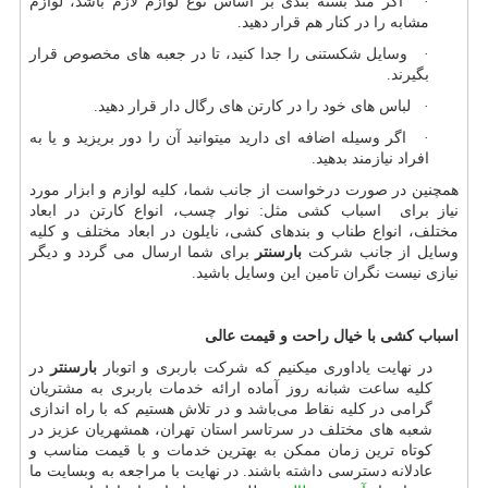
· اگر متد بسته بندی بر اساس نوع لوازم لازم باشد، لوازم
مشابه را در کنار هم قرار دهید.
· وسایل شکستنی را جدا کنید، تا در جعبه های مخصوص قرار
بگیرند.
· لباس های خود را در کارتن های رگال دار قرار دهید.
· اگر وسیله اضافه ای دارید میتوانید آن را دور بریزید و یا به
افراد نیازمند بدهید.
همچنین در صورت درخواست از جانب شما، کلیه لوازم و ابزار مورد
نیاز برای اسباب کشی مثل: نوار چسب، انواع کارتن در ابعاد
مختلف، انواع طناب و بندهای کشی، نایلون در ابعاد مختلف و کلیه
وسایل از جانب شرکت
بارسنتر
برای شما ارسال می گردد و دیگر
نیازی نیست نگران تامین این وسایل باشید.
اسباب کشی با خیال راحت و قیمت عالی
در نهایت یاداوری میکنیم که شرکت باربری و اتوبار
بارسنتر
در
کلیه ساعت شبانه روز آماده ارائه خدمات باربری به مشتریان
گرامی در کلیه نقاط می‌باشد و در تلاش هستیم که با راه اندازی
شعبه های مختلف در سرتاسر استان تهران، همشهریان عزیز در
کوتاه ترین زمان ممکن به بهترین خدمات و با قیمت مناسب و
عادلانه دسترسی داشته باشند. در نهایت با مراجعه به وبسایت ما