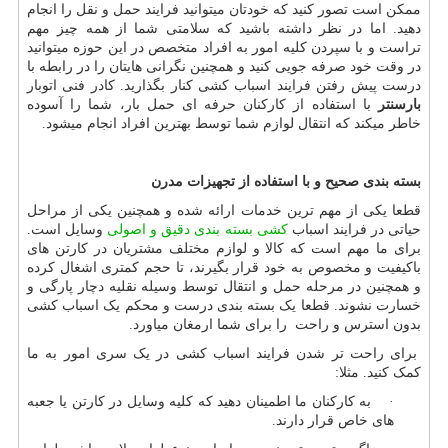
ممکن است تصور کنید که خودتان میتوانید فرایند حمل و نقل را انجام
دهید. اما در نظر داشته باشید که سلامتی شما از همه چیز مهم
تراست و با سپردن کلیه امور به افراد متخصص در این حوزه میتوانید
در وقت خود صرفه جویی کنید و همچنین نگرانی هایتان را در رابطه با
درست پیش رفتن فرایند اسباب کشی کنار بگذارید. کادر فنی اتوبار
بارسنتر
با استفاده از کارکنان حرفه ای حمل بار، شما را آسوده
خاطر میکند که انتقال لوازم شما توسط بهترین افراد انجام میشود.
بسته بندی صحیح و با استفاده از تجهیزات مدرن
قطعا یکی از مهم ترین خدمات ارائه شده و همچنین یکی از مراحل
حیاتی در فرایند اسباب
کشی بسته بندی دقیق و اصولی
وسایل است.
برای ما مهم است که کالا و لوازم مختلف مشتریان در کارتن های
باکیفیت و مخصوص به خود قرار بگیرند، تا حجم کمتری اشغال کرده
و همچنین در مرحله حمل و انتقال توسط وسیله نقلیه دچار پارگی و
خسارت نشوند. قطعا یک بسته بندی درست و محکم یک اسباب کشی
بدون استرس و راحت را برای شما ارمغان میاورد.
برای راحت تر شدن فرایند اسباب کشی در یک سری امور به ما
کمک کنید. مثلا:
· به کارکنان ما اطمینان دهید که کلیه وسایل در کارتن یا جعبه
های خاص قرار دارند.