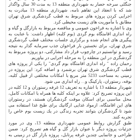
جنگلی سرخه حصار به شهرداری منطقه 13 به مدت 30 سال واگذار
شد كه با انعقاد این تفاهم نامه، شهرداری منطقه 13 مبادرت به
اجرایی كردن پروژه های مربوط به قطب گردشگری شرق تهران
مطابق با مأموریت های زیست محیطی كرد.
وی با اشاره به فراخون عمومی و مناقصه مربوط به بازارگل و گیاه و
راه اندازی اقامتگاه بوم گردی (بوم كلبه) اظهار داشت: با عنایت به
پیگیری های انجام شده و برگزاری جلسات مختلف قطب گردشگری
شرق تهران، برای نخستین بار فراخوان جذب سرمایه گذار به نتیجه
رسید و توانستیم در چارچوب قرار داد مشاركتی، دو پروژه مربوط به
گردشگری در این منطقه را به مرحله اجرایی در بیاوریم.
رحمان زاده " راه اندازی اقامتگاه بوم گردی" را یكی از پروژه های
قطب گردشگری شرق تهران برشمرد و اضافه كرد: این پروژه در
زمینی به مساحت 5233 متر مربع با امكانات مختلفی از قبیل كلبه،
بوفه، رستوران، پاركینگ و... راه اندازی می شود.
شهردار منطقه 13 با اشاره به تعریف 12 غرفه رستوران و 12 كلبه در
این پروژه تصریح كرد: علاوه بر اینكه كلبه ها همراه با امكانات كامل،
محل مناسبی برای اسكان موقت گردشگران هستند، در رستوران
های این اقامتگاه، ازمواد غذایی ارگانیك برای طبخ غذا استفاده می
شود تا گردشگران بتوانند تجربه زندگی در یك زیست بوم خاص را
تجربه كنند.
طبق گزارش روابط عمومی شهرداری منطقه 13، وی در مورد
جزئیات پروژه دیگر با عنوان بازار گل و گیاه هم تصریح كرد: ضمن
طراحی و جانمایی چندین غرفه پرتابل، پروژه بازار گل در زمینی به