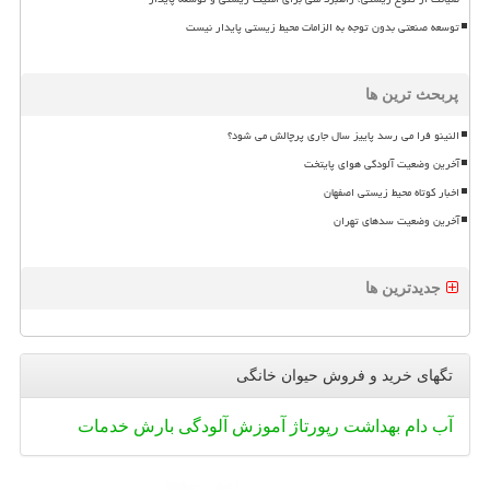
توسعه صنعتی بدون توجه به الزامات محیط زیستی پایدار نیست
پربحث ترین ها
النینو فرا می رسد پاییز سال جاری پرچالش می شود؟
آخرین وضعیت آلودگی هوای پایتخت
اخبار کوتاه محیط زیستی اصفهان
آخرین وضعیت سدهای تهران
جدیدترین ها
تگهای خرید و فروش حیوان خانگی
آب
دام
بهداشت
رپورتاژ
آموزش
آلودگی
بارش
خدمات