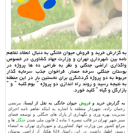
به گزارش خرید و فروش حیوان خانگی به دنبال انعقاد تفاهم
نامه بین شهرداری تهران و وزارت جهاد كشاوری در خصوص
واگذاری اراضی جنگلی و نظر به طراحی ده ها پروژه در
بوستان جنگلی سرخه حصار، فراخوان جذب سرمایه گذار
مربوط به دو پروژه گردشگری برای نخستین بار در این منطقه
به نتیجه رسید و روند راه اندازی دو پروژه ˮ بوم كلبه ˮ و ˮ
بازارگل و گیاه ˮ كلید خورد.
به گزارش خرید و
فروش
حیوان خانگی به نقل از ایسنا،
مرتضی
رحمان زاده، شهردار منطقه با اشاره به اینكه تفاهم نامه اجرای
مدیریت بهره وری و نگهداری از پارك های جنگلی و توسعه فضای
سبز شهر تهران در قالب تبصره 1 ماده 2 قانون ملی شدن
جنگل
ها و
مراتع كشور بین وزارت جهاد كشاورزی و شهرداری تهران به امضاء
رسید، اظهار داشت: در این راستا، 624 هكتار از اراضی بوستان