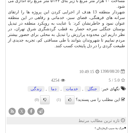
مساحت ۱۰ هزار متر مربع با زیر بنای ۵۱۴۳ متر مربع راه اندازی می
شود.
شهردار منطقه 13 هدف از اجرایی كردن این پروژه ها را ارتقای
سرانه های فرهنگی، فضای سبز، خدماتی و رفاهی در این منطقه
عنوان نمود و خاطرنشان كرد: با عنایت به رویكرد منطقه در تبدیل
بوستان جنگلی سرخه حصار به قطب گردشگری شرق تهران، در
نظر داریم این محدوده پرارزش را تبدیل به محلی برای حضور بیشتر
مردم نماییم تا شهروندان بتوانند با طی مسافتی كم، تجربه جدیدی از
طبیعت گردی را در دل پایتخت كسب كنند.
1398/08/20
10:49:15
4254
5
/
5.0
تگهای خبر:
جنگل
,
خدمات
,
دما
,
زندگی
این مطلب را می پسندید؟
(0)
(1)
X
تازه ترین مطالب مرتبط
مرگ به سبب گرمازدگی ؟