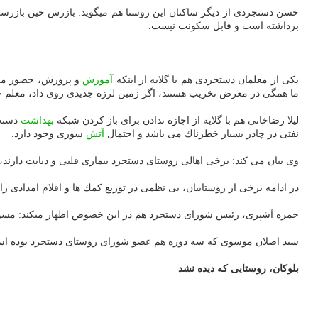
برداشته است و قابل سكونت نیست.
یكی از معلمان دستجردی هم با گلایه از اینكه
آموزش
و پرورش، حضور معلم
ما همگی در معرض تخریب هستند، اگر زمین لرزه جدیدی روی داد، معلم چگونه می‎تواند تعداد زیادی دانش آموز را از مدرسه
لیلا رضاخانی هم با گلایه از اجازه ندادن برای باز كردن شبكه
بهداشت
دستجرد 
نفتی در چادر بسیار خطرناك می باشد و احتمال
آتش
سوزی وجود دارد.
وی بیان می كند: برخی اهالی روستای دستجرد بیماری قلبی و دیابت دارند، ا
در ادامه برخی از روستاییان، بی نظمی در توزیع كمك ها و اقلام امدادی 
حمزه آشپزی، رئیس شورای دستجرد هم در این خصوص اظهار می‎كند: مسؤلان همگی ادعا دارند كه گرمایش چادرها را تامین كرده اند، اما چراغ هایی كه داده اند كار نمی‎كند.
سید اصلان موسوی كه سه دوره هم عضو شورای روستای دستجرد بوده است، م
بلوكان، روستایی كه دیده نشد