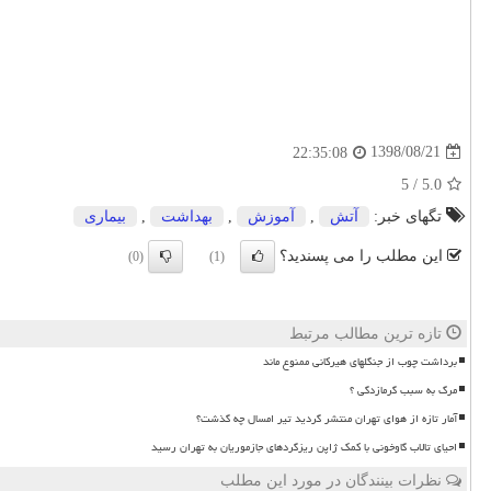
1398/08/21
22:35:08
5
/
5.0
تگهای خبر:
آتش
,
آموزش
,
بهداشت
,
بیماری
این مطلب را می پسندید؟
(0)
(1)
تازه ترین مطالب مرتبط
برداشت چوب از جنگلهای هیرکانی ممنوع ماند
مرگ به سبب گرمازدگی ؟
آمار تازه از هوای تهران منتشر گردید تیر امسال چه گذشت؟
احیای تالاب گاوخونی با کمک ژاپن ریزگردهای جازموریان به تهران رسید
نظرات بینندگان در مورد این مطلب