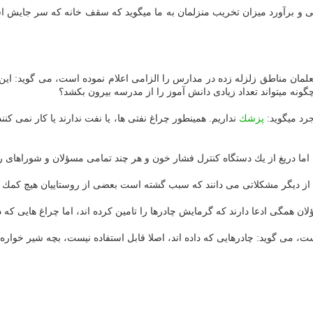
حسن دستجردی از دیگر ساكنان این روستا هم می‎گوید: بازرس حین بازرس
ان مناطق زلزله زده در مدارس را الزامی اعلام نموده است، می گوید: این 
 بیرون بكشد؟
می‎گوید:
پزشك
نداریم. همینطور چراغ نفتی ها، یا نفت ندارند یا كار نمی
ما دریغ از یك دستگاه كنترل فشار خون و هر چند تمامی مسؤلان و شوراهای روستا 
را از دیگر مشكلاتی می دانند كه سبب گشته است بعضی از روستاییان هیچ كمك ا
ی گوید: چادرهایی كه داده اند، اصلا قابل استفاده نیست، بچه شیر خواره 