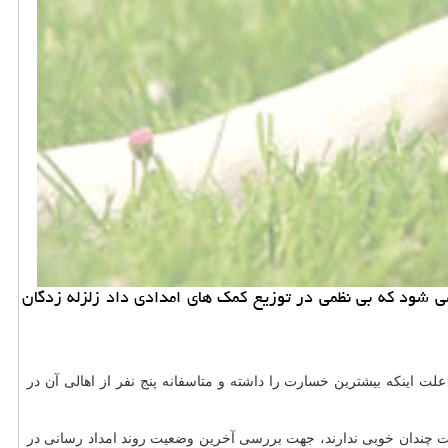
ن لرزه ۵.۹ ریشتری آذربایجان شرقی در حالی سپری می شود كه بی نظمی در توزیع كمك های امدادی داد زلزله زدگان
، اما نام روستای "ورنكش" به علت اینكه بیشترین خسارت را داشته و متاسفانه پنج نفر از اهالی آن در
یت چندان خوبی ندارند، جهت بررسی آخرین وضعیت روند امداد رسانی در