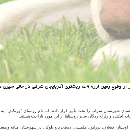
خرید و فروش حیوان خانگی: ایسنا/آذربایجان شرقی چهارمین روز از وقوع زمی
ود اینكه این زلزله 56 روستای سه دهستان شهرستان میانه و 28 روستای شهرستان سراب را تحت تأثیر قرار داده
ه افكنده و زلزله زدگان سایر روستاها از این مورد ناراحت هستند.
د، اوشنار، قشلاق، برزلیق، هلمسی، دستجرد و بلوكان در شهرستان میانه وضع