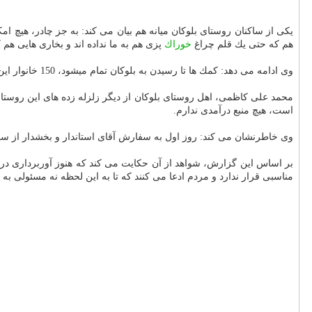
یكی از ساكنان روستای بلوكان میانه هم بیان می كند: به جز چادر، هیچ ام
هم كه حتی یك قلم چراغ
خوراك
پزی هم به ما نداده اند و بخاری هایی هم ك
وی ادامه می دهد: كمك ها تا رسیدن به بلوكان تمام می‎شود، 150 خانوار این روستا همه متضرر شده اند، خانه های تازه ساخت هم همگی ترك برداشته اند.
محمد علی كاظمی، اهل روستای بلوكان از دیگر زلزله زده های این روستا
است، هیچ منبع درآمدی ندارم.
وی خاطرنشان می كند: روز اول به سفارش آقای استاندار و بخشدار از سوی ك
بر اساس این گزارش، شواهد از آن حكایت می كند كه هنوز آوربرداری در
مناسبی قرار ندارد و مردم ادعا می كنند كه تا به این لحظه نه مسئولی به