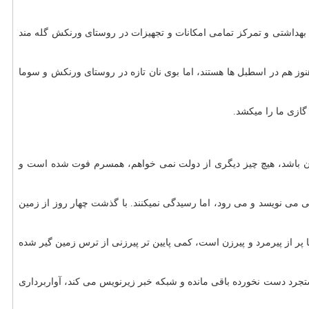
بهداشتی و تمركز تمامی امكانات و تجهیزات در روستای ورنكش گله مند
نوز هم در اسطبل ها هستند، اما بوی نان تازه در روستای ورنكش و سوما
ما را می‎كشد.
قابل زندگی كردن باشد، هیچ چیز دیگری از دولت نمی خواهم، همسرم فوت شده است و
آقای دیگری با گلایه از عدم رسیدگی به روستای زلزله زده دستجرد بیان می كند: هر كسی می‎آید و خودش را نماینده فلان ارگان معرفی می كند و چیزهایی می نویسد و می رود، اما رسیدگی نمی‎كنند. با گذشت چهار روز از زمین
نچای است؛ این روستا پر از پیرمرد و پیرزن است، كمی پایین تر پیرزنی از ترس زمین گیر شده
ایسنا می‎گوید: آوار ناشی از خرابی های زلزله هوز هم در دستجرد دست نخورده باقی مانده و شبكه خبر زیرنویس می كند، آواربرداری