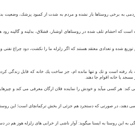
ردمی به برخی روستاها باز نشده و مردم به شدت از كمبود پزشك، وضعیت بد 
 است كه احشام تلف شده در روستاهای اوشنار، قشلاق، بدلینه و گالینه رود ه
ع شده و تعدادی معتقد هستند كه اگر زلزله ما را نكشت، دود چراغ نفتی و گازی 
یسنا می گوید: دودمانم به باد رفته است و تك و تنها مانده ام، جز ساخت یك خانه كه 
مسجد یا خانه اقوام جا دهند.
جاهای دیگر را می‎بینند و یا تنها وعده وعید می دهند، در صورتی كه دستجرد هم جزئی از بخش تركما
محمد علی مردانی، دیگر ساكن روستای دستجرد هم با گلایه از عدم رسیدگی به این روستا به 