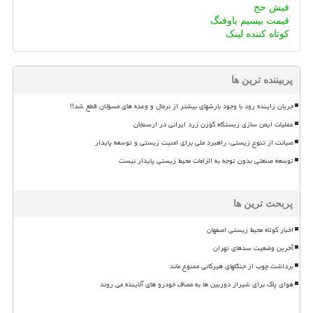
فیش حج
قیمت بیسیم باوفنگ
کوتاه کننده لینک
پربیننده ترین ها
جریان زاینده رود با وجود بارشهای بیشتر از نرمال و وعده های مسؤلان قطع شد!!
عملیات ایمن سازی زیستگاه گوزن زرد ایرانی در ارسنجان
صیانت از تنوع زیستی، راهبرد ملی برای امنیت زیستی و توسعه پایدار
توسعه صنعتی بدون توجه به الزامات محیط زیستی پایدار نیست
پربحث ترین ها
اخبار کوتاه محیط زیستی اصفهان
آخرین وضعیت سدهای تهران
برداشت چوب از جنگلهای هیرکانی ممنوع ماند
هوای پاک برای شیراز دوربین ها به مصاف خودرو های آلاینده می روند