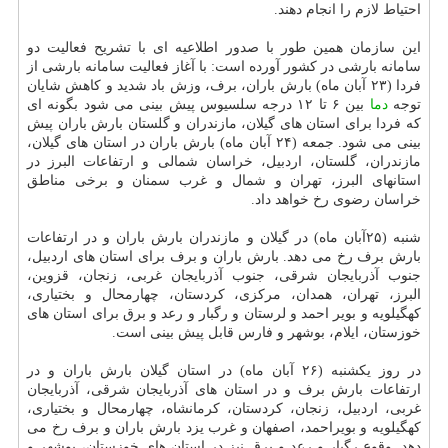
احتیاط لازم را انجام دهند.
این سازمان همین طور با صدور اطلاعیه ای با تشریح فعالیت دو
سامانه بارشی در كشور آورده است: با آغاز فعالیت سامانه بارشی از
فردا (۲۳ آبان ماه) بارش باران، برف، وزش باد شدید و كاهش شایان
توجه
دما
بین ۶ تا ۱۲ درجه سلسیوس پیش بینی می شود بگونه ای
كه فردا برای استان های گیلان، مازندران و گلستان بارش باران پیش
بینی می شود. جمعه (۲۴ آبان ماه) بارش باران در استان های گیلان،
مازندران، گلستان، اردبیل، خراسان شمالی و ارتفاعات البرز در
استانهای البرز، تهران و شمال و غرب سمنان و برخی مناطق
خراسان رضوی رخ خواهد داد.
شنبه (۲۵آبان ماه) در گیلان و مازندران بارش باران و در ارتفاعات
بارش برف رخ می دهد. بارش باران و برف برای استان های اردبیل،
جنوب آذربایجان شرقی، جنوب آذربایجان غربی، زنجان، قزوین،
البرز، تهران، همدان، مركزی، كردستان، چهارمحال و بختیاری،
كهگیلویه و بویر احمد و لرستان و رگبار و رعد و برق برای استان های
خوزستان، ایلام، بوشهر و فارس قابل پیش بینی است.
در روز یكشنبه (۲۶ آبان ماه) در استان گیلان بارش باران و در
ارتفاعات بارش برف و در استان های آذربایجان شرقی، آذربایجان
غربی، اردبیل، زنجان، كردستان، كرمانشاه، چهارمحال و بختیاری،
كهگیلویه و بویراحمد، اصفهان و غرب یزد بارش باران و برف رخ می
دهد. وقوع رگبار و رعد و برق نیز در استان های خوزستان، بوشهر و