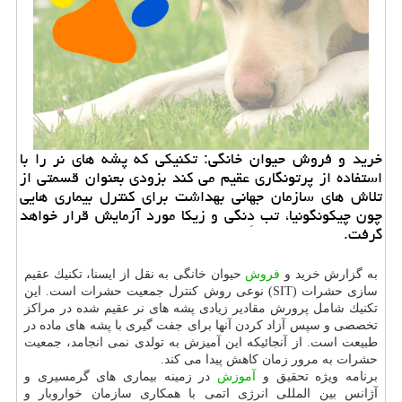
خرید و فروش حیوان خانگی: تكنیكی كه پشه های نر را با
استفاده از پرتونگاری عقیم می كند بزودی بعنوان قسمتی از
تلاش های سازمان جهانی بهداشت برای كنترل بیماری هایی
چون چیكونگونیا، تب دِنگی و زیكا مورد آزمایش قرار خواهد
گرفت.
به گزارش خرید و
فروش
حیوان خانگی به نقل از ایسنا، تكنیك عقیم
سازی حشرات (SIT) نوعی روش كنترل جمعیت حشرات است. این
تكنیك شامل پرورش مقادیر زیادی پشه های نر عقیم شده در مراكز
تخصصی و سپس آزاد كردن آنها برای جفت گیری با پشه های ماده در
طبیعت است. از آنجائیكه این آمیزش به تولدی نمی انجامد، جمعیت
حشرات به مرور زمان كاهش پیدا می كند.
برنامه ویژه تحقیق و
آموزش
در زمینه بیماری های گرمسیری و
آژانس بین المللی انرژی اتمی با همكاری سازمان خواروبار و