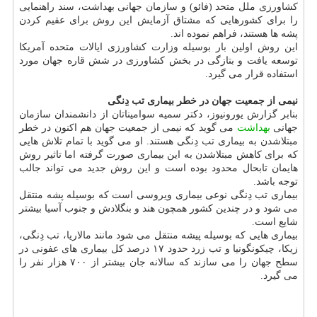
كشاورزی ملل متحد (فائو) و سازمان جهانی بهداشت، سند راهنمایی
را برای كشورهایی كه مشتاق آزمایش این روش برای عقیم كردن
پشه ها هستند، فراهم نموده اند.
این روش اولین بار بوسیله وزارت كشاورزی ایالات متحده آمریكا
توسعه یافت و بتازگی در بخش كشاورزی در شش قاره جهان مورد
استفاده قرار می گیرد.
نیمی از جمعیت جهان در خطر بیماری تب دِنگی
بنابر گزارش یورونیوز، دكتر سمیه سوامیناتان از دانشمندان سازمان
جهانی
بهداشت
می گوید كه نیمی از جمعیت جهان هم اكنون در خطر
مبتلاشدن به بیماری تب دِنگی هستند. او می گوید با تمام تلاش هایی
كه برای كاهش مبتلاشدن به این بیماری صورت گرفته اما تاثیر روش
هایمان تابحال محدود بوده است و این روش جدید می تواند جالب
توجه باشد.
بیماری تب دِنگی نوعی بیماری ویروسی است كه بوسیله پشه منتقل
می شود و در چندین كشور همچون هند و بنگلادش و جنوب آسیا بیشتر
شایع است.
بیماری هایی كه بوسیله پیشه منتقل می شود مانند مالاریا، تب دِنگی،
زیكا، چیكونگونیا و تب زرد حدود ۱۷ درصد كل بیماری های عفونی در
سطح جهان را می سازند كه سالانه جان بیشتر از ۷۰۰ هزار نفر را
می گیرد.