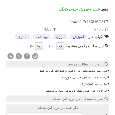
منبع:
خرید و فروش حیوان خانگی
1398/08/25
01:44:55
4353
5
/
5.0
تگهای خبر:
آموزش
,
انرژی
,
بهداشت
,
بیماری
این مطلب را می پسندید؟
(0)
(1)
X
تازه ترین مطالب مرتبط
گرد و غبار، سلامت کشاورزی و بارندگی را تحت تأثیر قرار می دهد
برداشت چوب از جنگلهای هیرکانی ممنوع ماند
مرگ به سبب گرمازدگی ؟
آمار تازه از هوای تهران منتشر گردید تیر امسال چه گذشت؟
نظرات بینندگان در مورد این مطلب
نظر شما در مورد این مطلب