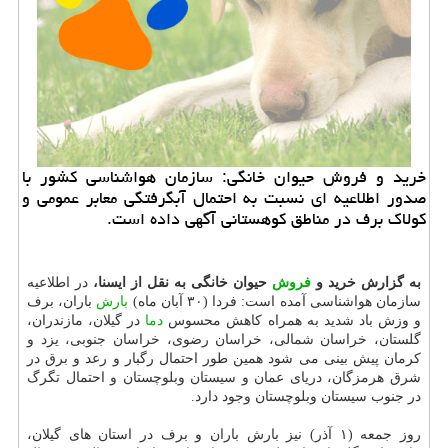
خرید و فروش حیوان خانگی: سازمان هواشناسی كشور با
صدور اطلاعیه ای نسبت به احتمال آبگرفتگی معابر عمومی و
كولاك برف در مناطق كوهستانی آگهی داده است.
به گزارش خرید و
فروش
حیوان خانگی به نقل از ایسنا،
در اطلاعیه
سازمان هواشناسی آمده است: فردا (۳۰ آبان ماه)
بارش
باران، برف
و وزش باد شدید به همراه كاهش محسوس
دما
در گیلان، مازندران،
گلستان، خراسان شمالی، خراسان رضوی، خراسان جنوبی، یزد و
كرمان پیش بینی می شود همین طور احتمال رگبار و رعد و برق در
شرق هرمزگان، دریای عمان و سیستان وبلوچستان و احتمال تگرگ
در جنوب سیستان وبلوچستان وجود دارد.
روز جمعه (۱ آذر) نیز بارش باران و برف در استان های گیلان،