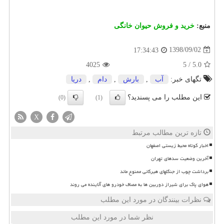
منبع:
خرید و فروش حیوان خانگی
1398/09/02
17:34:43
4025
5
/
5.0
تگهای خبر:
آب
,
بارش
,
دام
,
دریا
این مطلب را می پسندید؟
(0)
(1)
X
تازه ترین مطالب مرتبط
اخبار کوتاه محیط زیستی اصفهان
آخرین وضعیت سدهای تهران
برداشت چوب از جنگلهای هیرکانی ممنوع ماند
هوای پاک برای شیراز دوربین ها به مصاف خودرو های آلاینده می روند
نظرات بینندگان در مورد این مطلب
نظر شما در مورد این مطلب