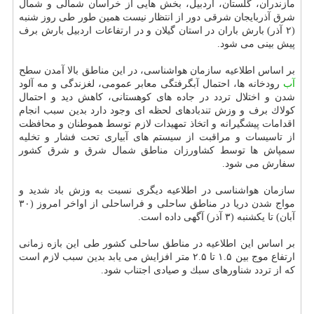
مازندران، گلستان، اردبیل، بخش هایی از خراسان شمالی و شمال
شرق آذربایجان شرقی دور از انتظار نیست همین طور طی روز شنبه
(۲ آذر) بارش باران در استان گیلان و در ارتفاعات اردبیل بارش برف
پیش بینی می شود.
بر اساس اطلاعیه سازمان هواشناسی، در این مناطق بالا آمدن سطح
آب
رودخانه ها، احتمال آبگرفتگی معابر عمومی، لغزندگی و مه آلود
شدن و اختلال تردد در جاده های كوهستانی، كاهش دید و احتمال
كولاك برف و وزش تندبادهای لحظه ای وجود دارد بدین سبب انجام
اقدامات پیشگیرانه و اتخاذ تمهیدات لازم توسط هموطنان و محافظت
از تاسیسات و مراقبت از سیستم های آبیاری تحت فشار و تخلیه
سمپاش ها توسط كشاورزان مناطق شمال شرق و شرق كشور
سفارش می شود.
سازمان هواشناسی در اطلاعیه دیگری نسبت به وزش باد شدید و
مواج شدن دریا در مناطق ساحلی و فراساحلی از اواخر امروز (۳۰
آبان) تا یكشنبه (۳ آذر) آگهی داده است.
بر اساس این اطلاعیه در مناطق ساحلی كشور طی این بازه زمانی
ارتفاع موج بین ۱.۵ تا ۲.۵ متر افزایش می یابد بدین سبب لازم است
كه از تردد شناورهای سبك و صیادی اجتناب شود.