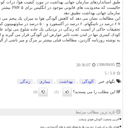
سازمان جهانی بهداشت تطبیق دهد.
۶.۷ درصد در ناتینگهام، ۶ درصد در آكسفورد و ۵.۰ درصد در ساوتهمپتون كم كند.
كودك كمتری تنها در لندن تحت تاثیر عوارض این آلودگی قرار می گیرند و 
به نوشته روزنامه گاردین، مطالعات قبلی بیشتر بر مرگ و میر ناشی از آ
1398/09/05
20:36:07
5
/
5.0
تگهای خبر:
آلودگی
,
بهداشت
,
بیماری
,
زندگی
این مطلب را می پسندید؟
(0)
(1)
تازه ترین مطالب مرتبط
آخرین وضعیت آلودگی هوای پایتخت
هوای پاک برای شیراز دوربین ها به مصاف خودرو های آلاینده می روند