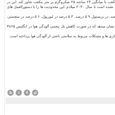
طبق استانداردهای سازمان جهانی بهداشت در مورد كیفیت هوا، ذرات كوچك شناخته شده بعنوان PM۲.۵ نباید از میانگین سالانه ۱۰ میكروگرم بر متر مكعب یا میانگین ۲۴ ساعته ۲۵ میكروگرم بر متر مكعب تجاوز كند. این در
حالیست كه محدودیت های قانونی موجود در انگلیس برای PM۲.۵ بیشتر از دو برابر استاندارد سازمان جهانی بهداشت است و هیچ حزب سیاسی متعهد نشده است تا سال ۲۰۳۰ میلادی این محدودیت ها را با دستورالعمل های
این مطالعات نشان می دهد كه كاهش آلودگی هوا به میزان یك پنجم می تواند موارد مبتلاشدن به سرطان ریه را در لندن ۷.۶ درصد، در بیرمنگام ۶.۴ درصد، در بریستول ۵.۹ درصد، ۵.۳ درصد در لیورپول، ۵.۶ درصد در منچستر،
تحقیقات حاكی از آنست كه زندگی در نزدیكی یك جاده شلوغ می تواند علایم برونشی را در میان كودكان مبتلا به آسم تشدید كند. مطالعه اخیر هم چنین نشان میدهد كه در صورت كاهش یك پنجمی آلودگی هوا در انگلیس ۳۸۶۵
ماری ها و مشكلات مربوط به سلامتی ناشی از آلودگی هوا پرداخته است.
X