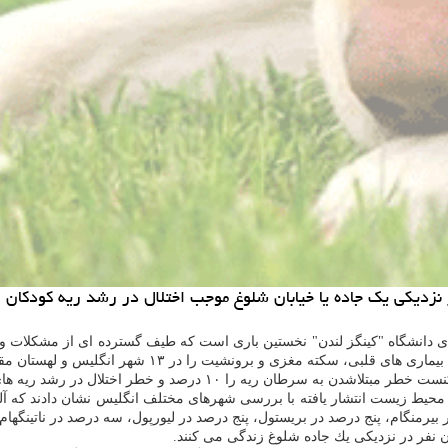
نزدیكی یك جاده یا خیابان شلوغ موجب اختلال در رشد ریه كودكان
های دانشگاه "كینگز لندن" نخستین باری است كه طیف گسترده ای از مشكلات و 
محیط زیست انتشار یافته با بررسی شهرهای مختلف انگلیس نشان دادند كه آل
 نفر در نزدیكی یك جاده شلوغ زندگی می كنند.