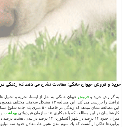
خرید و فروش حیوان خانگی: مطالعات نشان می دهد كه زندگی در 
به گزارش خرید و
فروش
حیوان خانگی به نقل از ایسنا، تجزیه و تحلیل 
ترافیك را بررسی می كند. این مطالعه ۱۳ مشكل سلامتی مختلف همچون بیماری های قلبی، سكته مغزی و برونشیت را در ۱۳ شهر انگلیس و لهستان مقایسه كرده است.
این مطالعه نشان میدهد كه زندگی در فاصله ۵۰ متری یك جاده شلوغ ممكنست خطر مبتلاشدن به سرطان ریه را ۱۰ درصد و خطر اختلال در رشد ریه های كودكان را بین سه تا ۱۴ درصد افزایش دهد.
كارشناسان در این مطالعه كه با همكاری ۱۵ سازمان غیردولتی
بهداشت
و 
میزان حدود ۱۴ درصد در شهر آكسفورد، ۱۳ درصد در لندن، هشت درصد در بیرمنگام، پنج درصد در بریستول، پنج درصد در لیورپول، سه درصد در ناتینگهام و چهار درصد در ساوتهمپتون شده است.
برآوردها حاكی از آنست كه یك سوم لندن نشین ها، معادل حدود سه میلیون