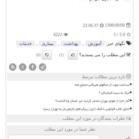
1398/09/09
23:06:37
4222
5
/
5.0
تگهای خبر:
آموزش
,
بهداشت
,
بیماری
,
خدمات
این مطلب را می پسندید؟
(0)
(1)
X
تازه ترین مطالب مرتبط
برداشت چوب از جنگلهای هیرکانی ممنوع ماند
مرگ به سبب گرمازدگی ؟
آمار تازه از هوای تهران منتشر گردید تیر امسال چه گذشت؟
احیای تالاب گاوخونی با کمک ژاپن ریزگردهای جازموریان به تهران رسید
نظرات بینندگان در مورد این مطلب
نظر شما در مورد این مطلب
نام: