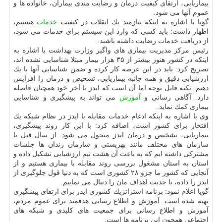
بیماریابی، ارتقای كیفیت درمان و رضایت مندی بیماران، خانواده ها و
عموم آنها می شود.
گویا با اشاره به اینكه نیازمند یك انقلاب در كیفیت
خدمات
هستیم،
اظهار داشت: باید كسی كه وارد این سیستم برای خدمات می شود،
از دریافت خدمات رضایت داشته باشند.
رئیس مركز مدیریت بیماری های واگیر وزارت بهداشت با اشاره به
اینكه در كشور هنوز بیشتر از ۳۵ هزار بیمار مبتلا شناسایی نشده اند،
تصریح كرد: باید در این عرصه كار كرده و ضمن شناسایی آنها با یك
ارزشیابی دقیق و همه جانبه بیماریابی، تشخیص و درمان را افزایش
دهیم. نكته قابل توجه اما آن است كه ایدز با آخر خود همچنان فاصله
دارد. آگاهی رسانی و
آموزش
می تواند به پیشگیری و شناسایی
بیماری كمك نماید.
وی با اشاره به اینكه ادغام خدمات مقابله با ایدز در نظام شبكه یك
افتخار برای كشور است، اضافه كرد: با این كار روند پیشگیری،
بیماریابی، تشخیص و درمان ایدز متحول می شود. از سال قبل با
سازمان های مختلف مانند بهزیستی و سازمان زندان ها جلسات
مشتركی داشته ایم كه به باعث آن هشت تیم ارزشیابی تشكیل داده و
استان به استان مشغول بررسی روند مقابله با بیماری هستیم و از
آنجایی كه كشور ما جزو ۲۸ كشوری است كه به دنیا قول جلوگیری از
ایدز را داده، با جدیت اهداف مان را دنبال می نماییم.
گویا اعلام نمود: برنامه استراتژیك كشوری ایدز برای ارتقای پیشگیری
تهیه شده است. آموزش و اطلاع رسانی هدفمند برای عموم مردم،
آموزش و اطلاع رسانی برای جمعیت های كلیدی و شبكه های
اجتماعی همچون این برنامه ها است.