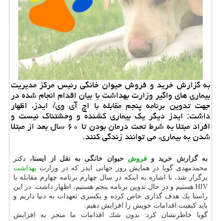
به گزارش خرید و فروش حیوان خانگی رئیس مركز مدیریت
بیماری های واگیر وزارت بهداشت با بیان اقدام انجام شده در
جهت تدوین برنامه پنجم مقابله با اچ آی وی/ ایدز، اظهار
داشت: ایدز دیگر یك بیماری كشنده و وحشتناك نیست و
افراد مبتلا به شرط تحت درمان بودن تا ۶۰ سال بعد از مبتلا
شدن به بیماری، می توانند زندگی كنند.
به گزارش خرید و
فروش
حیوان خانگی به نقل از ایسنا،
دكتر
محمدمهدی گویا در همایش روز جهانی ایدز كه در وزارت
بهداشت
برگزار شد، با اشاره به اینكه در سال چهارم برنامه چهارم مقابله با
HIV هستیم و در حال تدوین برنامه پنجم هستیم، اظهار داشت: در این
راستا یك هدف گذاری خاص كرده و یكسری تعهدات به دنیا داریم و
باید كیفیت اقدامات خویش را افزایش دهیم.
گویا خاطرنشان كرد: بدون شك اقدامات ما منجر به افزایش