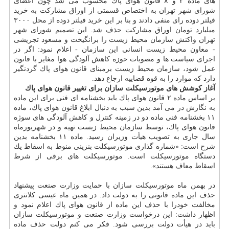
های ماده ۲ و ۸ قانون هوای پاك محسوب می شد چون اعضای
شورای شهر تهران به اختصاص قسمتی از اوراق مشاركت به خرید
فیلتر دوده رای منفی دادند و بنا بر این خرید فیلتر دوده از محل ۳۰۰۰
میلیارد تومان اوراق مشاركت حذف شد. این تصمیم شورای شهر
تهران واكنش سازمان محیط زیست را برانگیخت و مسعود تجریشی
- معاون محیط زیست انسانی این سازمان - اعلام نمود: اگر در
اجرای سیاست ها و مصوبات حوزه كاهش آلودگی هوا مغایر با قانون
عمل شود، سازمان محیط زیست برمبنای قانون هوای پاك گردنگیر
دارد كه موارد را به قوه قضاییه ارجاع دهد.
آغاز كوشش های موتورسیكلت سازان برای تغییر قانون هوای پاك
بر اساس ماده ۲ قانون هوای پاك باید بخشنامه ای فنی برای این ماده
به نگارش در می آمد بدین سبب به دنبال ابلاغ قانون هوای پاك، ماده
۱۱ بخشنامه فنی ماده دو در زمینه كنترل و كاهش آلودگی های سوژه
قانون هوای پاك، توسط سازمان محیط زیست تهیه و در شهریورماه
سال جاری به تصویب هیأت وزیران رسید. ماده ۱۱ بخشنامه بدین
شرح است: «شماره گذاری موتورسیكلت بنزینی منوط به اسقاط یك
دستگاه موتورسیكلت است. موتورسیكلت های برقی از شرط
اسقاط معاف هستند».
در بهمن ماه موتورسیكلت سازان با حمایت وزارت صنعت پیشنهاد
حذف این ماده قانونی را به دولت داد. در همین ماه عیسی كلانتری
مخالفت خودرا با حذف این ماده از قانون هوای پاك اعلام نمود و
اظهار داشت: این درخواست وزارت صنعت و موتورسیكلت سازان
باید در هیأت دولت بررسی شود. فكر می كنم دولت حذف ماده