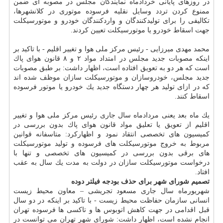
در روزهای پایانی خردادماه نمایندگان مجلس در مصوبه ای ضمن
ممنوع كردن تردد وسایل نقلیه فرسوده موتوری در كلانشهرها،
تكالیفی را برای تولیدكنندگان و واردكنندگان خودرو و موتورسیكلت
جهت اسقاط خودرو یا موتورسیكلت تعیین كردند.
محمد مهدی میرزایی - رئیس مركز ملی هوا و تغییر اقلیم - با تاكید بر
اینكه مصوبات جدید مجلس در امتداد مواد ۲ و ۸ قانون هوای پاك
است كه هر دو به تعویق افتاده است، اظهار داشت: بر طبق مصوبات
جدید مجلس، خودروسازان و موتورسیكلت سازان موظف شده اند
كه در ازای تولید هر چهار دستگاه جدید یك خودرو یا موتور فرسوده
اسقاط كنند.
یك ماه بعد یعنی مردادماه سال جاری رئیس مركز ملی هوا و تغییر
اقلیم از تعویق یا تعلیق مواد قانون هوای پاك بدون بررسی در
كمیسیون های تخصصی انتقاد نمود و اظهاركرد: متاسفانه قوانین
مربوط به خروج موتورسیكلت های فرسوده و تولید موتورسیكلت
های برقی بدون بررسی در كمیسیون های تخصصی و تنها با
درخواست موتورسیكلت سازان در دولت به مدت یك سال به عقب
افتاد.
تصمیم شورای شهر برای حذف بودجه فیلتر دوده
شهریورماه سال جاری مسعود تجریشی – معاون محیط زیست
انسانی سازمان حفاظت محیط زیست - با تاكید بر اینكه در دو سال
قبل اقدامی در جهت كاهش اتوبوس ها و تاكسی ها فرسوده تهران
انجام نشده است، اظهار داشت: شورای شهر تهران می توانست در