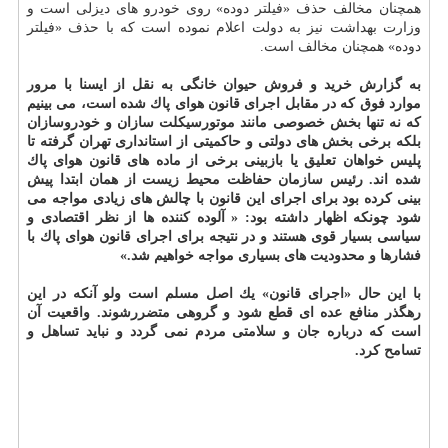
همچنان مخالف حذف «فیلتر دوده» روی خودرو های دیزلی است و
وزارت بهداشت نیز به دولت اعلام نموده است كه با حذف «فیلتر
دوده» همچنان مخالف است.
به گزارش خرید و فروش حیوان خانگی به نقل از ایسنا با مرور
موارد فوق كه در مقابل اجرای قانون هوای پاك شده است، می بینیم
كه نه تنها بخش خصوصی مانند موتورسیكلت سازان و خودروسازان
بلكه برخی بخش های دولتی و حاكمیتی از استانداری تهران گرفته تا
پلیس خواهان تعلیق یا بازبینی برخی از ماده های قانون هوای پاك
شده اند. رئیس سازمان حفاظت محیط زیست از همان ابتدا پیش
بینی كرده بود برای اجرای این قانون با چالش های زیادی مواجه می
شود چونكه اظهار داشته بود: « آلوده كننده ها از نظر اقتصادی و
سیاسی بسیار قوی هستند و در نتیجه برای اجرای قانون هوای پاك با
فشارها و محدودیت های بسیاری مواجه خواهیم شد.»
با این حال «اجرای قانون» یك اصل مسلم است ولو آنكه در این
رهگذر منافع عده ای قطع شود و گروهی متضررشوند. واقعیت آن
است كه درباره جان و سلامتی مردم نمی گردد و نباید تساهل و
تسامح كرد.