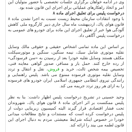
وی در ادامه خواهان برگزاری جلسات تخصصی با حضور متولیان این
امر و اتخاذ راهكارهای عملیاتی برای اجرای این قانون شده بود.
درخواست پلیس برای تعلیق اجرای ماده ۸
با وجود انتقادات سازمان محیط زیست نسبت به اجرا نشدن ماده ۸
قانون هوای پاك، اردیبهشت ماه سال جاری دبیر كارگروه ملی كاهش
آلودگی هوا خبر از تعلیق اجرای این ماده برای خودرو های عمومی به
درخواست پلیس آگاهی داد.
بر اساس این ماده تمامی اشخاص حقیقی و حقوقی مالك وسایل
نقلیه موتوری شامل سبك، نیمه سنگین، سنگین و موتورسیكلت
مكلف هستند وسایل نقلیه خودرا بعد از رسیدن به «سن فرسودگی»
از رده خارج كنند. حمل بار و مسافر، صدور گواهی معاینه فنی،
تخصیص بیمه شخص ثالث، خرید و
فروش
، نقل و انتقال و تردد
وسایل نقلیه موتوری فرسوده ممنوع می باشد. پلیس راهنمایی و
رانندگی نیروی انتظامی جمهوری اسلامی ایران خودرو های فرسوده
را به ازای هر روز تردد جریمه می كند.
وحید حسینی در تشریح درخواست پلیس اظهار داشت: بنا به نظر
پلیس ممكنست بر اثر اجرای ماده ۸ قانون هوای پاك، شهروندان
تحت فشار اقتصادی قرار گیرند البته كمیسیون زیربنایی دولت از
پلیس درخواست كرده است كه مستندات و نتایج مطالعات میدانی
خودرا در خصوص اینكه شرایط معیشتی مردم به دنبال اجرای این
قانون لطمه می بیند را ارائه كند.