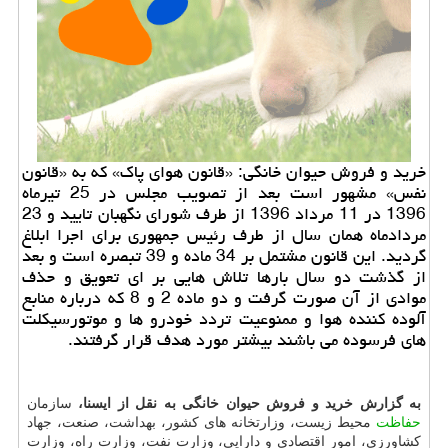
خرید و فروش حیوان خانگی: «قانون هوای پاك» كه به «قانون
نفس» مشهور است بعد از تصویب مجلس در 25 تیرماه
1396 در 11 مرداد 1396 از طرف شورای نگهبان تایید و 23
مردادماه همان سال از طرف رئیس جمهوری برای اجرا ابلاغ
گردید. این قانون مشتمل بر 34 ماده و 39 تبصره است و بعد
از گذشت دو سال بارها تلاش هایی بر ای تعویق و حذف
موادی از آن صورت گرفت و دو ماده 2 و 8 كه درباره منابع
آلوده كننده هوا و ممنوعیت تردد خودرو ها و موتورسیكلت
های فرسوده می باشند بیشتر مورد هدف قرار گرفتند.
به گزارش خرید و فروش حیوان خانگی به نقل از ایسنا،
سازمان
حفاظت
محیط زیست، وزارتخانه های كشور، بهداشت، صنعت، جهاد
كشاورزی، امور اقتصادی و دارایی، وزارت نفت، وزارت راه، وزارت