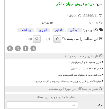
منبع:
خرید و فروش حیوان خانگی
1398/09/11
13:45:20
4354
5
/
5.0
تگهای خبر:
آلودگی
,
اقلیم
,
انرژی
,
بهداشت
این مطلب را می پسندید؟
(0)
(1)
X
تازه ترین مطالب مرتبط
آخرین وضعیت آلودگی هوای پایتخت
اخبار کوتاه محیط زیستی اصفهان
برداشت چوب از جنگلهای هیرکانی ممنوع ماند
هوای پاک برای شیراز دوربین ها به مصاف خودرو های آلاینده می روند
نظرات بینندگان در مورد این مطلب
نظر شما در مورد این مطلب
نام: