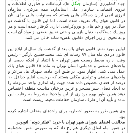
جهاد كشاورزی (سازمان
جنگل
ها)، ارتباطات و فناوری اطلاعات و
نیروی انتظامی، سازمان ملی استاندارد، بیمه مركزی، سازمان
انرژی اتمی ایران دستگاه هایی هستند كه مسئولیت هایی برای آنان
در قانون هوای پاك تعریف شده است، اما این قانون با گذشت دو
سال در پیچ و خم های و بوروكراسی اداری گرفتار شده است و هر
روز یك دستگاه به دنبال بازبینی و حتی تعلیق بعضی از مواد آن است
و به نحوی از زیر اجرای «قانون نفس» شانه خالی می كنند.
اولین مورد نقض قانون هوای پاك بعد از گذشت یك سال از ابلاغ این
قانون در دی ماه سال ۹۷ رسانه ای شد. محمدحسین بازگیر – رئیس
وقت اداره محیط زیست شهر تهران - با انتقاد از اینكه بعضی از
واحدهای صنعتی و خدماتی استان تهران به ماده ۱۵ قانون هوای پاك
عمل نمی كنند، اظهار نمود: بر طبق این ماده، شهرك ها، مراكز و
واحدهای صنعتی و تولیدی مكلف هستند كه برحسب اقلیم حداقل ۱۰
درصد از فضای تخصیص داده شده جهت راه اندازی واحد مربوطه را
به ایجاد فضای سبز مشجر و غرس درختان مناسب منطقه اختصاص
دهند همین طور بهره برداری از این واحدها مشروط به رعایت این
ماده و تأیید آن از طرف سازمان حفاظت محیط زیست است.
وی همین طور به صدور اخطاریه برای واحدهای متخلف اشاره كرده
بود.
مخالفت اعضای شورای شهر تهران با خرید "فیلتر دوده" اتوبوس
در همین ماه اتفاق دیگری هم رخ داد كه به صورتی نقض بخشنامه