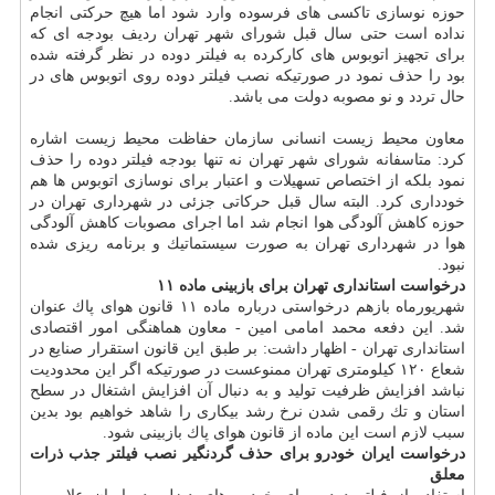
حوزه نوسازی تاكسی های فرسوده وارد شود اما هیچ حركتی انجام
نداده است حتی سال قبل شورای شهر تهران ردیف بودجه ای كه
برای تجهیز اتوبوس های كاركرده به فیلتر دوده در نظر گرفته شده
بود را حذف نمود در صورتیكه نصب فیلتر دوده روی اتوبوس های در
حال تردد و نو مصوبه دولت می باشد.
معاون محیط زیست انسانی سازمان حفاظت محیط زیست اشاره
كرد: متاسفانه شورای شهر تهران نه تنها بودجه فیلتر دوده را حذف
نمود بلكه از اختصاص تسهیلات و اعتبار برای نوسازی اتوبوس ها هم
خودداری كرد. البته سال قبل حركاتی جزئی در شهرداری تهران در
حوزه كاهش آلودگی هوا انجام شد اما اجرای مصوبات كاهش آلودگی
هوا در شهرداری تهران به صورت سیستماتیك و برنامه ریزی شده
نبود.
درخواست استانداری تهران برای بازبینی ماده ۱۱
شهریورماه بازهم درخواستی درباره ماده ۱۱ قانون هوای پاك عنوان
شد. این دفعه محمد امامی امین - معاون هماهنگی امور اقتصادی
استانداری تهران - اظهار داشت: بر طبق این قانون استقرار صنایع در
شعاع ۱۲۰ كیلومتری تهران ممنوعست در صورتیكه اگر این محدودیت
نباشد افزایش ظرفیت تولید و به دنبال آن افزایش اشتغال در سطح
استان و تك رقمی شدن نرخ رشد بیكاری را شاهد خواهیم بود بدین
سبب لازم است این ماده از قانون هوای پاك بازبینی شود.
درخواست ایران خودرو برای حذف گردنگیر نصب فیلتر جذب ذرات
معلق