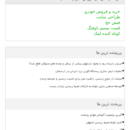
خرید و فروش خودرو
طراحی سایت
فیش حج
قیمت بیسیم باوفنگ
کوتاه کننده لینک
پربیننده ترین ها
جریان زاینده رود با وجود بارشهای بیشتر از نرمال و وعده های مسؤلان قطع شد!!
عملیات ایمن سازی زیستگاه گوزن زرد ایرانی در ارسنجان
صیانت از تنوع زیستی، راهبرد ملی برای امنیت زیستی و توسعه پایدار
توسعه صنعتی بدون توجه به الزامات محیط زیستی پایدار نیست
پربحث ترین ها
آخرین وضعیت آلودگی هوای پایتخت
اخبار کوتاه محیط زیستی اصفهان
آخرین وضعیت سدهای تهران