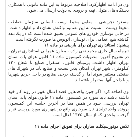
وی در ادامه اظهاركرد: اصلاحیه مربوط به این ماده قانونی با همكاری
دستگاه های متولی تهیه و بزودی به دولت ارسال می شود.
مسعود تجریشی - معاون محیط زیست انسانی سازمان حفاظت
محیط زیست – نسبت به این تصمیم واكنش نشان داد و اظهار داشت:
در حالی نوسازی خودرو های عمومی تعلیق شده است كه در یك دهه
گذشته هیچ اقدامی برای نوسازی اتوبوس ها صورت نگرفته است.
پیشنهاد استانداری تهران برای بازبینی در ماده ۱۱
تیرماه سال جاری محمد تقی زاده - معاون عمرانی استانداری تهران -
در تشریح آخرین مصوبات كمیسیون ماده ۱۱ قانون هوای پاك استان
تهران اظهار داشت: برمبنای قانون، استقرار صنایع تا شعاع ۱۲۰
كیلومتری شهر تهران امكان پذیر نیست و صنایع باید در شهرك های
صنعتی مستقر شوند اما از گذشته برخی صنایع در داخل حریم شهرها
و یا داخل آنها استقرار یافته اند.
وی اضافه كرد: اگر چنین واحدهایی قصد اعمال تغییر در روند كار خود
داشته باشند باید سوژه در كمیسیون ماده ۱۱ قانون هوای پاك استان
تهران بررسی شود بر همین مبنا در آخرین جلسه این كمیسیون
پرونده واحد تولیدی نان سوخاری واقع در شهر ری مورد بررسی قرار
گرفت، واحدی كه از سال ۱۳۳۵ فعال است.
تلاش موتورسیكلت سازان برای تعویق اجرای ماده ۱۱