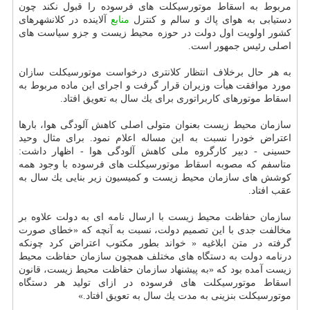
مربوط به اسقاط موتورسیكلت های فرسوده را قبول نكند چون
دستیابی به هوای پاك و سالم و كنترل
منابع
آلاینده در كلانشهرهای
كشور اولویت اول دولت در حوزه محیط زیست و جزو سیاست های
اصلی رئیس جمهور است.
به هر حال برخلاف انتظار كلانتری درخواست موتورسیكلت سازان
مورد موافقت هیأت وزیران قرار گرفت و اجرای این ماده مربوط به
اسقاط موتورهای كاربراتوری برای یك سال به تعویق افتاد.
سازمان محیط زیست بعنوان متولی اصلی كاهش آلودگی هوا، بارها
اعتراض خودرا نسبت به این مساله اعلام نمود. برای مثال وحید
حسینی - دبیر كارگروه ملی كاهش آلودگی هوا - اظهار داشت:
متاسفم كه مصوبه اسقاط موتورسیكلت های فرسوده با وجود همه
كوشش های سازمان محیط زیست و كمیسیون زیر بنایی یك سال به
عقب افتاد.
سازمان حفاظت محیط زیست با ارسال نامه ای به دولت علاوه بر
مخالفت جدی با این تصمیم دولت، نسبت به آنچه كه «خطای صورت
گرفته در متن ابلاغیه « خواند بطور مكتوب اعتراض كرد چونكه
درنامه دولت به دستگاه های مختلف همچون سازمان حفاظت محیط
زیست آمده بود كه «به پیشنهاد سازمان حفاظت محیط زیست، قانون
اسقاط موتورسیكلت های فرسوده در ازای تولید هر دستگاه
موتورسیكلت بنزینی به مدت یك سال به تعویق افتاد.»