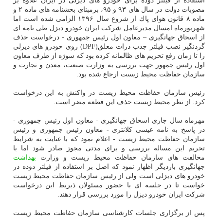
استفاده از فیلتر دوده برای خودرو های دیزلی در ایران علاوه بر
مصوبات دولت در سال های ۹۳ و ۹۵، برمبنای بخشنامه های ماده ۲ و
ماده ۸ قانون هوای پاك از شروع سال ۱۳۹۶ الزامی شده است اما
شهریورماه امسال مدیرعامل شركت ایران خودرو دیزل طی نامه ای
از اسحاق جهانگیری – معاون اول رئیس جمهوری - درخواست حذف
گردنگیر نصب فیلتر جذب ذرات معلق(DPF) روی خودرو های دیزلی
را تا زمان رفع تحریم های ظالمانه كرده بود كه سوژه از طرف معاون
اول رئیس جمهور جهت بررسی به وزارت صنعت، معدن و تجارت و
سازمان حفاظت محیط زیست ارجاع شده بود.
رئیس سازمان حفاظت محیط زیست در واكنش به این درخواست
كرد: از نظر محیط زیست حذف این قطعه مضر است.
مهرماه سال جاری اسحاق جهانگیری - معاون اول رئیس جمهوری -
در پاسخ به نامه عیسی كلانتری - معاون رئیس جمهوری و رئیس
سازمان حفاظت محیط زیست - اعلام نمود كه با عنایت به شرایط
تحریم این مساله بررسی و برای مدتی مجوز صادر شود اما با
مخالفت های سازمان حفاظت محیط زیست و وزارت
بهداشت
جهانگیری باردیگر اظهار نمود كه اصل بر استفاده از فیلتر دوده در
خودرو های دیزلی است ولی از رئیس سازمان حفاظت محیط زیست
خواست تا در جلسه ای با حضور مسئولان ذیربط این درخواست
شركت ایران خودرو دیزل را مورد بررسی قرار دهند.
پس از برگزاری جلسات كارشناسی سازمان حفاظت محیط زیست