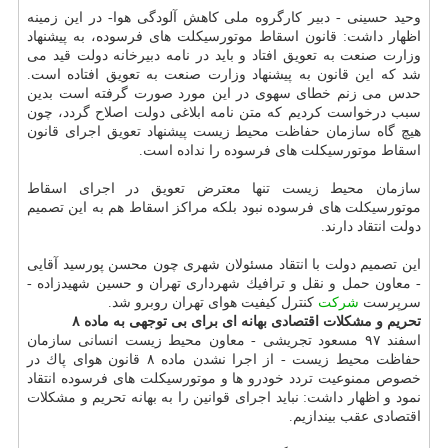
وحید حسینی - دبیر كارگروه ملی كاهش آلودگی هوا- در این زمینه
اظهار داشت: قانون اسقاط موتورسیكلت های فرسوده، به پیشنهاد
وزارت صنعت به تعویق افتاد و باید در نامه دبیرخانه دولت قید می
شد كه این قانون به پیشنهاد وزارت صنعت به تعویق افتاده است.
حدس می زنم خطای سهوی در این مورد صورت گرفته است بدین
سبب درخواست كردیم كه متن نامه ابلاغی دولت اصلاح گردد، چون
هیچ گاه سازمان حفاظت محیط زیست پیشنهاد تعویق اجرای قانون
اسقاط موتورسیكلت های فرسوده را نداده است.
سازمان محیط زیست تنها معترض تعویق در اجرای اسقاط
موتورسیكلت های فرسوده نبود بلكه مراكز اسقاط هم به این تصمیم
دولت انتقاد دارند.
این تصمیم دولت با انتقاد مسئولان شهری چون محسن پورسید آقایی
- معاون حمل و نقل و ترافیك شهرداری تهران و حسین شهیدزاده -
سرپرست
شركت
كنترل كیفیت هوای تهران روبرو شد.
تحریم و مشكلات اقتصادی بهانه ای برای بی توجهی به ماده ۸
اسفند ۹۷ مسعود تجریشی - معاون محیط زیست انسانی سازمان
حفاظت محیط زیست - از اجرا نشدن ماده ۸ قانون هوای پاك در
خصوص ممنوعیت تردد خودرو ها و موتورسیكلت های فرسوده انتقاد
نمود و اظهار داشت: نباید اجرای قوانین را به بهانه تحریم و مشكلات
اقتصادی عقب بیندازیم.