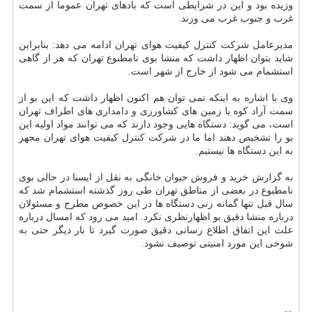
وزیده بود و این در شرایطی است كه بادهای تهران عموما از سمت
غرب و جنوب غرب می وزند.
مدیرعامل شركت كنترل كیفیت هوای تهران ادامه می دهد: بنابراین
شاید بتوان اظهار داشت كه منشا بوی نامطبوع تهران كه هر از گاهی
استشمام می شود از خارج از شهر است.
وی با اشاره به اینكه نمی توان هم اكنون اظهار داشت كه این بو از
سمت آراد كوه یا زمین های كشاورزی و دامداری های اطراف تهران
است، می گوید: دستگاه هایی وجود دارند كه می توانند مواد اولیه این
بو را تشخیص دهند اما ما در شركت كنترل كیفیت هوای تهران مجهز
به این دستگاه ها نیستیم.
به گزارش خرید و فروش حیوان خانگی به نقل از ایسنا در حالی بوی
نامطبوع در بعضی از مناطق تهران طی روز گذشته استشمام شد كه
سال قبل تنها گمانه زنی دستگاه ها در این خصوص مطرح و مسئولان
درباره منشا دقیق بو اظهارنظری نكرد. امید می رود كه امسال درباره
علت این اتفاق اطلاع رسانی دقیق صورت گیرد تا بار دیگر حتی به
شوخی این مورد امنیتی توصیف نشود.