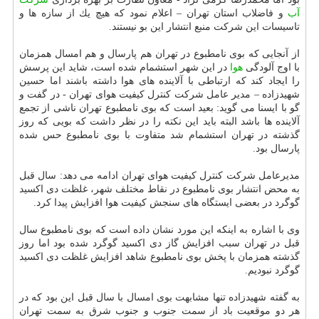
آب
و فاضلاب استان تهران – اعلام نمود كه هیچ یك از سازه ها و
تاسیسات این شركت منبع انتشار این بو نیستند.
از آنجایی كه بوی نامطبوع در تهران هم پارسال و هم امسال همزمان
با اوج آلودگی
هوا
در این شهر استشمام شده است، شاید این پرسش
را ایجاد كند كه ارتباطی با آلاینده های هوا داشته باشند اما حسین
شهیدزاده – مدیر عامل شركت كنترل كیفیت هوای تهران - در گفت و
گو با ایسنا می گوید: بعید است كه بوی نامطبوع تهران ناشی از تجمع
آلاینده ها باشد البته باید این نكته را در نظر داشت كه بویی كه روز
گذشته در تهران استشمام شد متفاوت با بوی نامطبوع حس شده
پارسال بود.
مدیرعامل شركت كنترل كیفیت هوای تهران ادامه می دهد: سال قبل
به محض انتشار بوی نامطبوع در نقاط مختلف شهر، غلظت دی اكسید
گوگرد در بعضی ایستگاه های سنجش كیفیت هوا افزایش پیدا كرد.
وی با اشاره به اینكه این مورد نشان داده است كه بوی نامطبوع سال
قبل در تهران سبب افزایش گاز دی اكسید گوگرد شده بود اما روز
گذشته همزمان با پخش بوی نامطبوع شاهد افزایش غلظت دی اكسید
گوگرد نبودیم.
به گفته شهیدزاده تنها مشابهت بوی امسال با سال قبل این بود كه در
هر دو موقعیت باد از سمت جنوب و جنوب شرق به سمت تهران