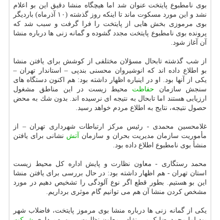
بوی نامطبوع پایتخت عنوان شد اما هیچگاه منشا دقیق این بو اعلام
نشد و این مورد مسكوت ماند تا اینكه روز گذشته (۱۰ آذرماه) باردیگر
بوی مرموزی بخش هایی از پایتخت را فرا گرفت و سبب شد كه
پرونده بوی نامطبوع پایتخت مجدد گشوده و گمانه زنی ها درباره منشا
آن آغاز شود.
از شب گذشته تابحال مسؤلان مختلفی از كوشش برای یافتن منشا
بو اطلاع داده اند كه انوشیروان محسنی بندپی – استاندار تهران –
یكی از آنها بود. او در اینباره اظهار داشته بود: هم اكنون دستگاه های
سنجش سازمان
حفاظت
محیط زیست در این مناطق مشغول
ارزیابی هستند اما تابحال به نتیجه ای نرسیده اند. بدون شك به محض
حصول نتیجه، نتایج به اطلاع مردم خواهد رسید.
غلامحسین محمدی - رئیس مركز ارتباطات شهرداری تهران – از
مأموریت سازمان مدیریت بحران و سازمان
آتش
نشانی برای یافتن
منشأ بوی نامطبوع اطلاع داده بود.
محمد رستگاری - معاون نظارت و پایش اداره كل محیط زیست
استان تهران - هم اظهار داشته بود: در حال بررسی برای یافتن منشا
این بو هستیم. بطور قطع اگر نوع آلودگی را تشخیص دهیم در مورد
مشخص كردن منشا آن هم می توانیم گام موثری برداریم.
یكی از گمانه زنی ها درباره منشا بوی مرموز پایتخت، فاضلاب شهر
بود اما محمدرضا كرمی نژاد - معاون نظارت بر بهره برداری
شركت