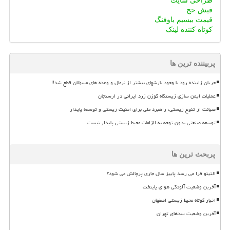
طراحی سایت
فیش حج
قیمت بیسیم باوفنگ
کوتاه کننده لینک
پربیننده ترین ها
جریان زاینده رود با وجود بارشهای بیشتر از نرمال و وعده های مسؤلان قطع شد!!
عملیات ایمن سازی زیستگاه گوزن زرد ایرانی در ارسنجان
صیانت از تنوع زیستی، راهبرد ملی برای امنیت زیستی و توسعه پایدار
توسعه صنعتی بدون توجه به الزامات محیط زیستی پایدار نیست
پربحث ترین ها
النینو فرا می رسد پاییز سال جاری پرچالش می شود؟
آخرین وضعیت آلودگی هوای پایتخت
اخبار کوتاه محیط زیستی اصفهان
آخرین وضعیت سدهای تهران