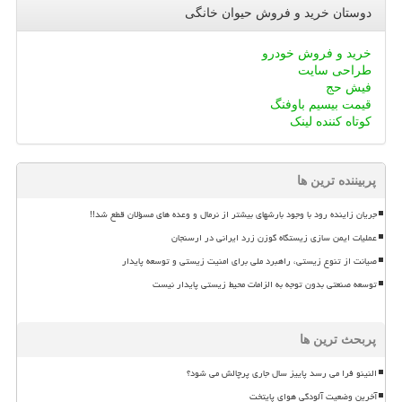
دوستان خرید و فروش حیوان خانگی
خرید و فروش خودرو
طراحی سایت
فیش حج
قیمت بیسیم باوفنگ
کوتاه کننده لینک
پربیننده ترین ها
جریان زاینده رود با وجود بارشهای بیشتر از نرمال و وعده های مسؤلان قطع شد!!
عملیات ایمن سازی زیستگاه گوزن زرد ایرانی در ارسنجان
صیانت از تنوع زیستی، راهبرد ملی برای امنیت زیستی و توسعه پایدار
توسعه صنعتی بدون توجه به الزامات محیط زیستی پایدار نیست
پربحث ترین ها
النینو فرا می رسد پاییز سال جاری پرچالش می شود؟
آخرین وضعیت آلودگی هوای پایتخت