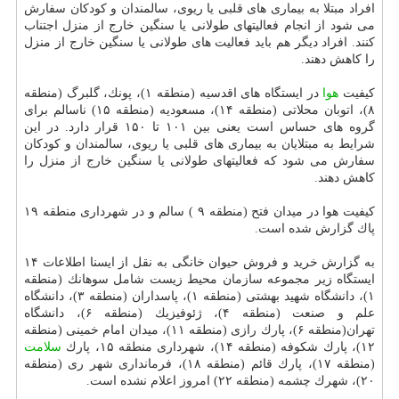
افراد مبتلا به بیماری های قلبی یا ریوی، سالمندان و كودكان سفارش
می شود از انجام فعالیتهای طولانی یا سنگین خارج از منزل اجتناب
كنند. افراد دیگر هم باید فعالیت های طولانی یا سنگین خارج از منزل
را كاهش دهند.
كیفیت
هوا
در ایستگاه های اقدسیه (منطقه ۱)، پونك، گلبرگ (منطقه
۸)، اتوبان محلاتی (منطقه ۱۴)، مسعودیه (منطقه ۱۵) ناسالم برای
گروه های حساس است یعنی بین ۱۰۱ تا ۱۵۰ قرار دارد. در این
شرایط به مبتلایان به بیماری های قلبی یا ریوی، سالمندان و كودكان
سفارش می شود كه فعالیتهای طولانی یا سنگین خارج از منزل را
كاهش دهند.
كیفیت هوا در میدان فتح (منطقه ۹ ) سالم و در شهرداری منطقه ۱۹
پاك گزارش شده است.
به گزارش خرید و فروش حیوان خانگی به نقل از ایسنا اطلاعات ۱۴
ایستگاه زیر مجموعه سازمان محیط زیست شامل سوهانك (منطقه
۱)، دانشگاه شهید بهشتی (منطقه ۱)، پاسداران (منطقه ۳)، دانشگاه
علم و صنعت (منطقه ۴)، ژئوفیزیك (منطقه ۶)، دانشگاه
تهران(منطقه ۶)، پارك رازی (منطقه ۱۱)، میدان امام خمینی (منطقه
۱۲)، پارك شكوفه (منطقه ۱۴)، شهرداری منطقه ۱۵، پارك
سلامت
(منطقه ۱۷)، پارك قائم (منطقه ۱۸)، فرمانداری شهر ری (منطقه
۲۰)، شهرك چشمه (منطقه ۲۲) امروز اعلام نشده است.