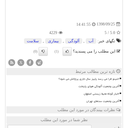
1398/09/25
14:41:55
4229
5
/
5.0
تگهای خبر:
آب
,
آلودگی
,
بیماری
,
سلامت
این مطلب را می پسندید؟
(0)
(1)
X
تازه ترین مطالب مرتبط
النینو فرا می رسد پاییز سال جاری پرچالش می شود؟
آخرین وضعیت آلودگی هوای پایتخت
اخبار کوتاه محیط زیستی اصفهان
آخرین وضعیت سدهای تهران
نظرات بینندگان در مورد این مطلب
نظر شما در مورد این مطلب