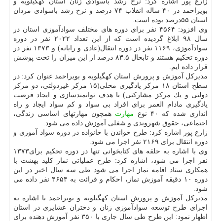
زارع پور اشاره كرد: نرخ رشد باسوادی زنان استان كهگیلویه و
بویراحمد در ۴۰ ساله انقلاب ۷۴ درصد و نرخ رشد باسوادی مردان
استان ۵۵درصد بوده است.
وی افزود: ۴۵۶۴ نفر برای دوره های مختلف سوادآموزی استان در
سال ۹۸ ابلاغ گردیده است كه از این تعداد ۲۰۲۲ نفر در دوره
سوادآموزی، ۱۱۶۹ نفر در دوره انتقال(عادی و رایانه) و ۱۳۷۳ نفر در
دوره تحكیم هستند و تابحال ۸۳.۵ درصد از این میزان را تحت پوشش
قرار داده ایم.
مدیركل آموزش و پرورش استان كهگیلویه و بویراحمد عنوان كرد: در
سطح استان ۱۸ مركز یادگیری محلی(۱۵ مركز غیردولتی، دو مركز
دولتی و یك مركز مشاركتی) با هدف توانمندسازی و ایجاد فرصت
یادگیری مادام العمر برای افراد بی سواد و كم سواد ایجاد و راه
اندازی شده كه ۴۰ نوع
مهارت
همچون مهارتهای اساسی زندگی،
اجتماعی، حقوق شهروندی و شغلی آموزش داده می شود.
زارع پور اشاره كرد: طرح خواندن با خانواده در دوره سواد آموزی و
دوره انتقال برای ۲۱۶۹ نفر اجرا می شود.
وی با اشاره به حلقه های كتابخوانی تنها در دوره تحكیم برای۱۳۷۳
نفر اجرا می شود، اشاره كرد: طرح عملیاتی نماز كلید بهشت با
همكاری ستاد اقامه نماز اجرا می شود طی سه سال اخیر در این
دوره ۱۰ دقیقه آموزش نماز، احكام و قرائت به ۴۶۵۴ نفر داده می
شود.
مدیركل آموزش و پرورش استان كهگیلویه و بویراحمد با اشاره به
اجرای طرح توسعه سوادآموزی زنان و دختران عشایری در استان
اظهار نمود: این طرح طی سال جاری با ۳۵۰ نفر آموزش دهنده برای