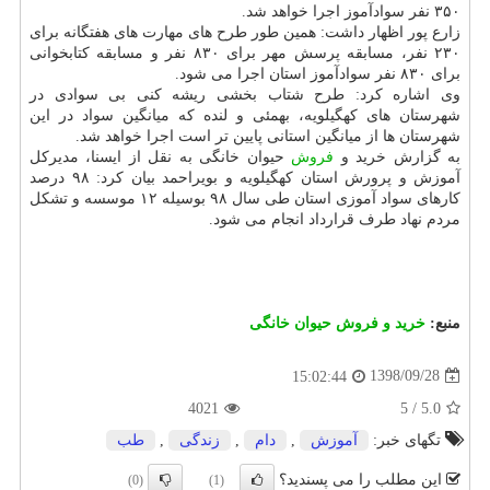
۳۵۰ نفر سوادآموز اجرا خواهد شد.
زارع پور اظهار داشت: همین طور طرح های مهارت های هفتگانه برای
۲۳۰ نفر، مسابقه پرسش مهر برای ۸۳۰ نفر و مسابقه كتابخوانی
برای ۸۳۰ نفر سوادآموز استان اجرا می شود.
وی اشاره كرد: طرح شتاب بخشی ریشه كنی بی سوادی در
شهرستان های كهگیلویه، بهمئی و لنده كه میانگین سواد در این
شهرستان ها از میانگین استانی پایین تر است اجرا خواهد شد.
به گزارش خرید و
فروش
حیوان خانگی به نقل از ایسنا، مدیركل
آموزش و پرورش استان كهگیلویه و بویراحمد بیان كرد: ۹۸ درصد
كارهای سواد آموزی استان طی سال ۹۸ بوسیله ۱۲ موسسه و تشكل
مردم نهاد طرف قرارداد انجام می شود.
منبع:
خرید و فروش حیوان خانگی
1398/09/28
15:02:44
4021
5
/
5.0
تگهای خبر:
آموزش
,
دام
,
زندگی
,
طب
این مطلب را می پسندید؟
(0)
(1)