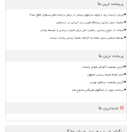
پربیننده ترین ها
جریان زاینده رود با وجود بارشهای بیشتر از نرمال و وعده های مسؤلان قطع شد!!
عملیات ایمن سازی زیستگاه گوزن زرد ایرانی در ارسنجان
صیانت از تنوع زیستی، راهبرد ملی برای امنیت زیستی و توسعه پایدار
توسعه صنعتی بدون توجه به الزامات محیط زیستی پایدار نیست
پربحث ترین ها
آخرین وضعیت آلودگی هوای پایتخت
اخبار کوتاه محیط زیستی اصفهان
آخرین وضعیت سدهای تهران
برداشت چوب از جنگلهای هیرکانی ممنوع ماند
جدیدترین ها
تگهای خرید و فروش حیوان خانگی