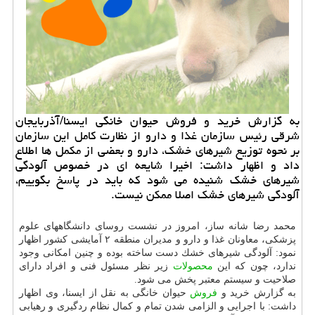
به گزارش خرید و فروش حیوان خانگی ایسنا/آذربایجان
شرقی رئیس سازمان غذا و دارو از نظارت كامل این سازمان
بر نحوه توزیع شیرهای خشك، دارو و بعضی از مكمل ها اطلاع
داد و اظهار داشت: اخیرا شایعه ای در خصوص آلودگی
شیرهای خشك شنیده می شود كه باید در پاسخ بگوییم،
آلودگی شیرهای خشك اصلا ممكن نیست.
محمد رضا شانه ساز، امروز در نشست روسای دانشگاههای علوم
پزشكی، معاونان غذا و دارو و مدیران منطقه ۲ آمایشی كشور اظهار
نمود: آلودگی شیرهای خشك دست ساخته بوده و چنین امكانی وجود
ندارد، چون كه این
محصولات
زیر نظر مسئول فنی و افراد دارای
صلاحیت و سیستم معتبر پخش می شود.
به گزارش خرید و
فروش
حیوان خانگی به نقل از ایسنا، وی اظهار
داشت: با اجرایی و الزامی شدن تمام و كمال نظام ردگیری و رهیابی