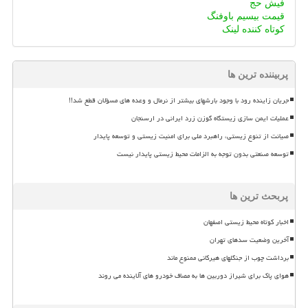
فیش حج
قیمت بیسیم باوفنگ
کوتاه کننده لینک
پربیننده ترین ها
جریان زاینده رود با وجود بارشهای بیشتر از نرمال و وعده های مسؤلان قطع شد!!
عملیات ایمن سازی زیستگاه گوزن زرد ایرانی در ارسنجان
صیانت از تنوع زیستی، راهبرد ملی برای امنیت زیستی و توسعه پایدار
توسعه صنعتی بدون توجه به الزامات محیط زیستی پایدار نیست
پربحث ترین ها
اخبار کوتاه محیط زیستی اصفهان
آخرین وضعیت سدهای تهران
برداشت چوب از جنگلهای هیرکانی ممنوع ماند
هوای پاک برای شیراز دوربین ها به مصاف خودرو های آلاینده می روند