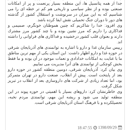
جدا از همه پتانسیل ها، این منطقه بسیار پرنعمت و پر از امكانات
صنعتی بوده و از نظر سیاسی و تاریخی هم كم تر خطه ای را می
شناسیم كه به این میزان در سرنوشت و استقلال كشور از گذشته
های دور تا دوران جنگ تحمیلی نقش ایفا كرده باشد.
وی افزود: خدا را شاكریم كه چنین هموطنان خونگرم، صمیمی و
فداكاری را داریم كه مرز نشین بوده و با چند كشور مرز مشترك
دارند و بعنوان قلب كشور درخشیده و فداكاری های فراوانی را داشته
اند.
رییس سازمان غذا و دارو با اشاره به توانمندی های آذربایجان شرقی
در حوزه غذا و دارو اظهار داشت: این استان یكی از مهم ترین مناطق
ما با عنایت به امكانات خدادادی و نعمات موجود در آن بوده و ما فقط
بخش كوچكی از توانمندی های آنرا مدیریت می نماییم.
وی بیان كرد: آذربایجان شرقی، دومین منطقه كشور در حوزه دارو
بعد از پایتخت است. پیش از انقلاب، صنعت دارو در تهران متمركز
بود، اما تعداد زیادی از شركت های داروسازی بعد از انقلاب در تبریز
شكل گرفت.
وی خاطرنشان كرد: داروهای بسیار با اهمیتی در حوزه پیوند در این
منطقه تولید می شود و ریشه این مهم، توانمندی مردم نخبه،
تحصیلكرده و با فرهنگ استان آذربایجان شرقی است.
1398/09/29
18:47:55