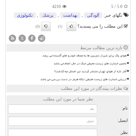
4210
5
/
5.0
تگهای خبر:
آلودگی
,
بهداشت
,
پزشك
,
تكنولوژی
این مطلب را می پسندید؟
(0)
(1)
X
تازه ترین مطالب مرتبط
هوای پاک برای شیراز دوربین ها به مصاف خودرو های آلاینده می روند
تخمین خسارت های زیست محیطی جنگ در حال انجام می باشد
آمار تازه از هوای تهران منتشر گردید تیر امسال چه گذشت؟
ارزیابی خسارت های زیست محیطی تنگه هرمز در دست بررسی می باشد
نظرات بینندگان در مورد این مطلب
نظر شما در مورد این مطلب
نام:
ایمیل:
نظر: