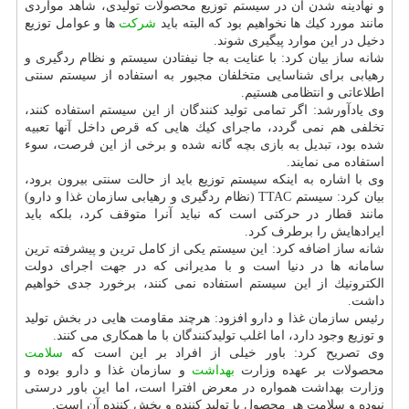
و نهادینه شدن آن در سیستم توزیع محصولات تولیدی، شاهد مواردی
مانند مورد كیك ها نخواهیم بود كه البته باید
شركت
ها و عوامل توزیع
دخیل در این موارد پیگیری شوند.
شانه ساز بیان كرد: با عنایت به جا نیفتادن سیستم و نظام ردگیری و
رهیابی برای شناسایی متخلفان مجبور به استفاده از سیستم سنتی
اطلاعاتی و انتظامی هستیم.
وی یادآورشد: اگر تمامی تولید كنندگان از این سیستم استفاده كنند،
تخلفی هم نمی گردد، ماجرای كیك هایی كه قرص داخل آنها تعبیه
شده بود، تبدیل به بازی بچه گانه شده و برخی از این فرصت، سوء
استفاده می نمایند.
وی با اشاره به اینكه سیستم توزیع باید از حالت سنتی بیرون برود،
بیان كرد: سیستم TTAC (نظام ردگیری و رهیابی سازمان غذا و دارو)
مانند قطار در حركتی است كه نباید آنرا متوقف كرد، بلكه باید
ایرادهایش را برطرف كرد.
شانه ساز اضافه كرد: این سیستم یكی از كامل ترین و پیشرفته ترین
سامانه ها در دنیا است و با مدیرانی كه در جهت اجرای دولت
الكترونیك از این سیستم استفاده نمی كنند، برخورد جدی خواهیم
داشت.
رئیس سازمان غذا و دارو افزود: هرچند مقاومت هایی در بخش تولید
و توزیع وجود دارد، اما اغلب تولیدكنندگان با ما همكاری می كنند.
وی تصریح كرد: باور خیلی از افراد بر این است كه
سلامت
محصولات بر عهده وزارت
بهداشت
و سازمان غذا و دارو بوده و
وزارت بهداشت همواره در معرض افترا است، اما این باور درستی
نبوده و سلامت هر محصول با تولید كننده و پخش كننده آن است.