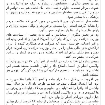
وی در بخش دیگری از سخنانش، با اشاره به اینكه حوزه غذا و دارو
شوخی بردار نیست، اظهار داشت: حتی یك لحظه هم نمی توانیم از
دشمن غافل شویم، ساختار نظارتی ما در حوزه غذا و دارو و تجهیزات
پزشكی باید بیشتر شود.
شانه ساز اضافه كرد: هیچ اغماضی در مورد كسی كه سلامت مردم
را نشانه گرفته است، روا نیست. برخوردها و توالی نمونه برداری و
پایش ها در شركت ها باید مداوم صورت گیرد.
وی در بخش دیگری از سخنانش با اشاره به بعضی از سیاست های
وزارت خزانه داری آمریكا، بیان كرد: آمریكا اخیرا در اقدامی وقیحانه
و غیر انسانی خواسته است كه شركت های همكاری كننده با ایران
تراكنش های مالی شان را در اختیار وزارت خزانه داری آمریكا قرار
دهند و هیچ دلیلی برای این اقدام نداشته و روز به روز فشار را بر این
شركت ها بیشتر می كنند.
رییس سازمان غذا و دارو در ادامه از افزایش ۳۰ درصدی واردات
واكسن آنفلوانزا امسال اطلاع داد و اظهار داشت: معتقد هستم این
واكسن ها هم باید مانند سرم مارگزیدگی و عقرب گزیدگی، بومی هر
منطقه باشد.
وی افزود: سال قبل ۵۰۰ هزار واحد واكسن آنفلوانزا منقضی شده
بود، اما امسال همگی مصرف شدند. ظرف یك الی دو سال آینده
واكسن آنفلوانزا را هم تولید می نماییم و برخلاف تبلیغات و زیرنویس
ها كمبودی در دارو و واكسن آنفلوانزا نداریم و بیشتر از دو برابر سال
قبل داروی خوراكی آنفلوانزا وارد كرده ایم.
شانه ساز در بخش دیگری از سخنانش از تولید ۹۸ درصد از داروها در