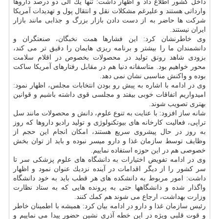
داخل كشور اطلاع داد و اظهار داشت: تنها یك الی دو درصد داروها
وارداتی هستند و علیرغم مشكلات نقل و انتقال پول و تهدیدات آمریكا
شركت ها حاضر به از دست دادن بازار بزرگ و جذابی مانند بازار
ایران نیستند.
وی خاطرنشان كرد: این فشارها همت نخبگان، صنعتگران و
دانشمندان ما را بیشتر و برنامه ریزی هایمان را دقیق تر می كند،
بزودی شاهد رونق تولید در محصولات بخصوص در اقلام سلامت
محور خواهیم بود. متاسفانه دنیا هم در مقابل رفتارهای آمریكا ساكت
بوده و واكنش مناسبی نشان نمی دهد.
وی در ادامه با اشاره به پیش رو بودن انتخابات مجلس، اظهار نمود:
امیدواریم اتفاقات خوبی بیفتد و مجلسی قوی داشته باشیم و قوانین
بهتری تصویب شوند.
شانه ساز افزود: با عنایت به تنوع علوم، دانش و محصولات مانند سل
تراپی، فعالیت كارخانه های بیوتكنولوژی و تولید رادیو داروها كه روز
به روز در حال پیشروی سریع هستند، امكان انجام این حجم از
وظایف توسط سازمان غذا و دارو میسر نبوده و باید از توان بخش
خصوصی هم در این حوزه استفاده نماییم.
وی در ادامه تفویض اختیارات به دانشگاه های علوم پزشكی سر تا
سر كشور را از دیگر اقدامات در آینده نزدیك عنوان نمود و اظهار
داشت: امور مربوط به دانشكده های هر قطب باید به خود دانشگاه
واگذار شده و دانشگاهها حتی به پرونده هایی كه به ستاد نظارت
وزارت بهداشت، ارجاع می شوند هم كمك كنند.
رئیس سازمان غذا و دارو در ادامه بیان كرد: همیشه با اطمینان خاطر
و قوت قلبی ویژه در این خطه آذری نشین حضور پیدا می نماییم و