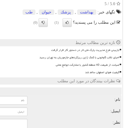
5
/
5.0
تگهای خبر:
بهداشت
,
پزشك
,
حیوان
,
طب
این مطلب را می پسندید؟
(0)
(1)
تازه ترین مطالب مرتبط
بازبینی طرح مدیریت پارک ملی لار در دستور کار قرار گرفت
احیای تالاب گاوخونی با کمک ژاپن ریزگردهای جازموریان به تهران رسید
صیانت از طبیعت 40 منطقه کشور با مشارکت جوامع محلی
کیفیت هوای اصفهان سالم شد
نظرات بینندگان در مورد این مطلب
نام:
ایمیل:
نظر: