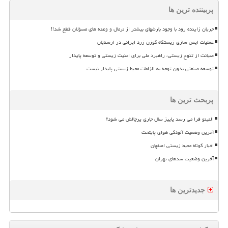
پربیننده ترین ها
جریان زاینده رود با وجود بارشهای بیشتر از نرمال و وعده های مسؤلان قطع شد!!
عملیات ایمن سازی زیستگاه گوزن زرد ایرانی در ارسنجان
صیانت از تنوع زیستی، راهبرد ملی برای امنیت زیستی و توسعه پایدار
توسعه صنعتی بدون توجه به الزامات محیط زیستی پایدار نیست
پربحث ترین ها
النینو فرا می رسد پاییز سال جاری پرچالش می شود؟
آخرین وضعیت آلودگی هوای پایتخت
اخبار کوتاه محیط زیستی اصفهان
آخرین وضعیت سدهای تهران
جدیدترین ها