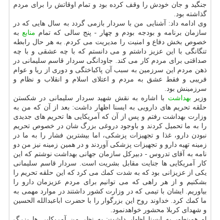
جنگید و جان خودش را وقف كرده بود و تمام اوقاتش را برای مردم
گذاشته بود.
وی ادامه داد: آشنایی من با سردار بازمی گردد به سال هایی كه در
سازمان برنامه و بودجه بودم و چهار - پنج سالی كه تمام
منابع
به
خصوص بخش دفاع و امنیت را مدیریت می كردم. به هر حال رابطه
تنگانگی با این عزیز داشتم و می دانستم كه با چه عشقی و با چه
صداقتی برای مردم كار می كند. جاودانگی سردار قاسم سلیمانی در
ذهن مردم این سرزمین به سبب آن پاكباختگی و دوری از ریا و عوام
فریبی و فقط عشق به مردم و اعتلای اسلام و انقلاب و نظام و
سرزمینش بود.
وزیر
بهداشت
با اشاره به نقش شهید سردار سلیمانی در شكستن
حلقه تحریم های دارویی به ایسنا اظهار داشت: بعد از آن كه من به
وزارت بهداشت رفتم و پس از آن كه آمریكایی ها تحریم های جدیدی
را به ما تحمیل كردند و باوجود دروغی بزرگ شان در خصوص تحریم
نبودن دارو، غذا و تجهیزات پزشكی، اما بیشترین فشار را به ما در
زمینه تهیه دارو و تجهیزات پزشكی آوردند و در همین زمینه نیز من دو
نامه به آقای تدروس - دبیركل سازمان جهانی بهداشت نوشتم كه این
كار آمریكایی ها جنایت مقابل بشریت است. سردار قاسم سلیمانی
یكی از عزیزانی بود كه به شدت كمك می كرد كه این حلقه تحریم را
بشكنیم و از هر راهی كه می توانیم برای مردم عزیزمان دارو را
بیاوریم. ایشان با تیمی كه در وزارت كشور داشتند در موارد مهمی به
ما كمك كرد. خداوند روح این بزرگوار را با حضرت اباعبدالله الحسین
و شهدای كربلا محشور خواهدنمود.
او همینطور به ایسنا اظهار داشت: به نظر من آمریكایی ها بزرگ