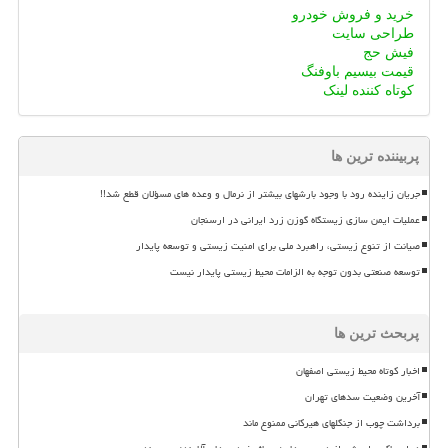
خرید و فروش خودرو
طراحی سایت
فیش حج
قیمت بیسیم باوفنگ
کوتاه کننده لینک
پربیننده ترین ها
جریان زاینده رود با وجود بارشهای بیشتر از نرمال و وعده های مسؤلان قطع شد!!
عملیات ایمن سازی زیستگاه گوزن زرد ایرانی در ارسنجان
صیانت از تنوع زیستی، راهبرد ملی برای امنیت زیستی و توسعه پایدار
توسعه صنعتی بدون توجه به الزامات محیط زیستی پایدار نیست
پربحث ترین ها
اخبار کوتاه محیط زیستی اصفهان
آخرین وضعیت سدهای تهران
برداشت چوب از جنگلهای هیرکانی ممنوع ماند