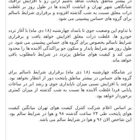
در بیشتر مناطق پایتخت شاهد باشیم ازاین رو با افزایش ترافیك
شبانگاهی شهر تهران و انباشت آلاینده ها در طول روز بر غلظت
ذرات معلق نسبت به شب گذشته افزوده و برقراری شرایط ناسالم
برای گروه های حساس پیشبینی می شود.
با تداوم این وضعیت جوی تا بامداد چهارشنبه (۱۸ دی ماه) با آغاز تردد
خودرو ها، غلظت ذرات معلق افزایش خواهد یافت و برقراری
شرایط ناسالم بخصوص برای گروه های حساس پیشبینی می شود. در
طول روز هم شرایط پایدار و سكون جو پراكندگی آلاینده ها را محدود
می كند و كیفیت هوای مناطق پرتردد در شرایط نامطلوب باقی
خواهد ماند.
در شامگاه چهارشنبه (۱۸ دی ماه) برقراری شرایط ناسالم برای
گروه های حساس در بیشتر مناطق پایتخت دور از انتظار نخواهد بود.
هرچند با افزایش نسبی میزان ناپایداری جوی و رشد ابر در ساعات
پایانی فردا غلظت آلاینده ها نسبت به شب گذشته از میزان كمتری
برخوردار خواهد بود.
بر اساس اعلام شركت كنترل كیفیت هوای تهران میانگین كیفیت
هوای پایتخت طی ۲۴ ساعت گذشته ۹۸ و هوا در شرایط سالم بود.
این شاخص الان ۹۶ و هوا در شرایط سالم می باشد.