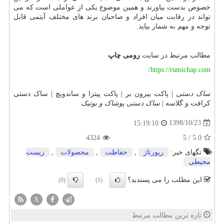
خصوص بدست بیاورند و همین موضوع یکی از عواملی است که می
تواند در رقابت میان افراد و صاحبان برند های مختلف آیتمی قابل
توجه و مهم به شمار بیاید.
مطالب مرتبط در سایت
رومی چاپ
https://rumichap.com/
ساک دستی
| پاکت بیرون بر | پاکت پیتزا و ساندویچ | ساک دستی
کرافت و گلاسه |
ساک دستی پوشاک و بوتیک
1398/10/23
15:19:10
4324
5
/
5.0
تگهای خبر:
رپورتاژ
,
حفاظت
,
محصولات
,
زیست
محیطی
این مطلب را می پسندید؟
(0)
(1)
X
تازه ترین مطالب مرتبط