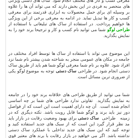
معرفی کسب و کار های مختلف انجام شود. ساک های دستی ویژگی
های منحصر به فردی در این بخش دارند که می تواند آن ها را علاوه
بر وسیله ای برای حمل محصولات به ابزاری قدرتمند برای معرفی
کسب و کار ها تبدیل نماید. در ادامه به معرفی برخی از این ویژگی
ها خواهیم پرداخت. در استفاده از ساک های تبلیغاتی با استفاده از
طراحی لوگو
شما می توانید نام کسب و کار و ترجیحا برند خود را به
نمایش بگذارید.
این موضوع می تواند با استفاده از ساک ها توسط افراد مختلف در
جامعه در مکان های عمومی منجر به شناخته شدن بیشتر نام شما نزد
افراد شود. علاوه بر نام شما معرفی لوگو شما هم باید از طریق ساک
دستی انجام شود. در طراحی
ساک دستی
توجه به موضوع لوگو یکی
از ضروری ترین مسائل است.
شما می توانید از طریق طراحی های خلاقانه برند خود را در جامعه
به نمایش بگذارید. تفاوتی ندارد طراحی های شما بر چه اساسی
انجام شده است. آن چه دارای اهمیت است این است که از فواصل
دور نیز باید برند و لوگو شما قابل رویت باشد. نکته دیگری که در
زمینه طراحی
ساک دستی
برای بهبود وضعیت رقابت در بازار باید
مد نظر قرار گیرد این است که از سبک های جدید استفاده کنید و
توجه کنید که این سبک های جدید تداخلی با عملکرد ساک دستی
نداشته باشد. اگر می خواهید در بازار رقابت با برند های معتبر قوی