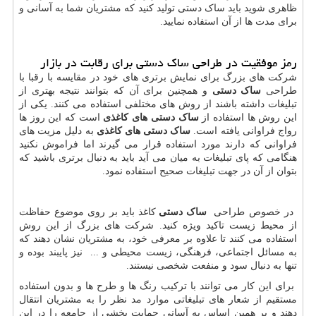
ظاهری شوید باید ساک دستی تولید کنید که مشتریان شما به آسانی و
برای مدت ها از آن استفاده نمایید.
رمز موفقیت در طراحی ساک دستی برای رقابت در بازار
شرکت های بزرگ برای نمایش برتری های خود در مقایسه با رقبا با
طراحی
ساک دستی
و همچنین برای آن که بتوانند نتیجه بهتری از
تبلیغات داشته باشند از روش های مختلفی استفاده می کنند. یکی از
این روش ها استفاده از
ساک دستی های کاغذی
است که این روز ها
رواج فراوانی یافته است.
ساک دستی های کاغذی
به دلیل مزیت های
فراوانی که دارند مورد استفاده قرار می گیرند اما فراموش نکنید
هنگامی که پای تبلیغات به میان می آید باید به دنبال برتری باشید که
بتوان از آن در جهت تبلیغات صحیح استفاده نمود.
در خصوص طراحی
ساک دستی
کاغذ باید بر روی موضوع حفاظت
از محیط زیست تاکید ویژه کنید. شرکت های بزرگ از این روش
استفاده می کنند تا علاوه بر معرفی خود، به مشتریان نشان دهند که
به مسائل اجتماعی، فرهنگی، زیست محیطی و ... نیز پایبند بوده و
تنها به دنبال سود و منفعت شخصی نیستند.
برای این کار می توانند با ترکیب رنگ ها و طرح ها و بدون استفاده
مستقیم از شعار های تبلیغاتی موارد مد نظر را به مشتریان انتقال
دهند و بر همین اساس به آسانی حمایت بخشی از جامعه را در این