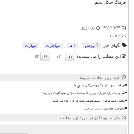
فرهنگ شكل دهیم.
1398/10/25
16:37:05
5
/
5.0
تگهای خبر:
آموزش
,
دام
,
مهاجرت
,
مهارت
این مطلب را می پسندید؟
(0)
(1)
تازه ترین مطالب مرتبط
برداشت چوب از جنگلهای هیرکانی ممنوع ماند
هوای پاک برای شیراز دوربین ها به مصاف خودرو های آلاینده می روند
تخمین خسارت های زیست محیطی جنگ در حال انجام می باشد
ممنوعیت فعالیتهای دریایی در خزر
نظرات بینندگان در مورد این مطلب