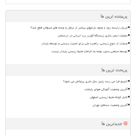
پربیننده ترین ها
جریان زاینده رود با وجود بارشهای بیشتر از نرمال و وعده های مسؤلان قطع شد!!
عملیات ایمن سازی زیستگاه گوزن زرد ایرانی در ارسنجان
صیانت از تنوع زیستی، راهبرد ملی برای امنیت زیستی و توسعه پایدار
توسعه صنعتی بدون توجه به الزامات محیط زیستی پایدار نیست
پربحث ترین ها
النینو فرا می رسد پاییز سال جاری پرچالش می شود؟
آخرین وضعیت آلودگی هوای پایتخت
اخبار کوتاه محیط زیستی اصفهان
آخرین وضعیت سدهای تهران
جدیدترین ها