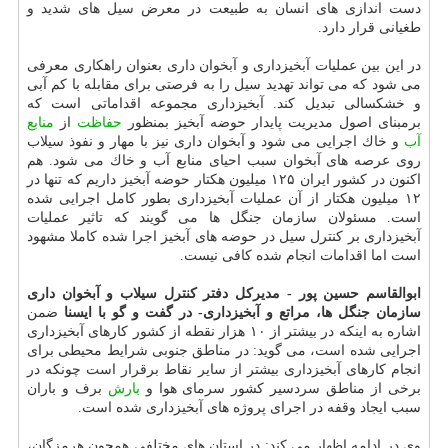
دست اندازی های انسان به طبیعت در معرض سیل های شدید و
طغیانی قرار دارد.
در این بین عملیات آبخیزداری و آبخوان داری بعنوان راهكاری معرفی
می شود كه می تواند تهدید سیل را به فرصتی برای مقابله با كم آبی
و خشكسالی تبدیل كند. آبخیزداری مجموعه اقداماتی است كه
برمبنای اصول مدیریت پایدار حوضه آبخیز بمنظور
حفاظت
از
منابع
آب
و خاك اجرایی می شود و آبخوان داری نیز با مهار و نفوذ سیلاب
روی عرصه های آبخوان سبب احیای منابع آب و خاك می شود. هم
اكنون در كشور ایران ۱۲۵ میلیون هكتار حوضه آبخیز داریم كه تنها در
۱۲ میلیون هكتار از آن عملیات آبخیزداری بطور كامل اجرایی شده
است. مسئولان سازمان جنگل ها می گویند كه تاثیر عملیات
آبخیزداری بر كنترل سیل در حوضه های آبخیز اجرا شده كاملا مشهود
است اما اقدامات انجام شده كافی نیست.
ابوالقاسم حسین پور - مدیركل دفتر كنترل سیلاب و آبخوان داری
سازمان جنگل ها، مراتع و آبخیزداری- در گفت و گو با ایسنا
ضمن
اشاره به اینكه در بیشتر از ۱۰ هزار نقطه از كشور كارهای آبخیزداری
اجرایی شده است، می گوید: در مناطق جنوبی شرایط محیطی برای
انجام كارهای آبخیزداری بیشتر از سایر نقاط برقرار است چونكه در
برخی از مناطق سردسیر كشور سرمای هوا و
بارش
برف و باران
سبب ایجاد وقفه در اجرای پروژه های آبخیزداری شده است.
وی در ادامه اظهار می كند: در استان های مختلفی همچون هرمزگان،