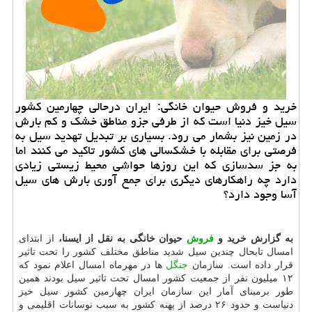
خرید و فروش حیوان خانگی: ایران درحالی چهارمین كشور
سیل خیز دنیا است كه از طرفی جزو مناطق خشك و كم بارش
در زمین نیز بشمار می رود. بسیاری بر تبدیل تهدید سیل به
فرصتی برای مقابله با خشكسالی های كشور تاكید می كنند اما
به جز سدسازی كه این روزها حواشی محیط زیستی زیادی
دارد چه راهكارهای دیگری برای جمع آوری بارش های سیل
آسا وجود دارد؟
به گزارش خرید و
فروش
حیوان خانگی به نقل از ایسنا،
از ابتدای
امسال تابحال چندین سیل شدید مناطق مختلف كشور را تحت تاثیر
قرار داده است. سازمان
جنگل
ها در مهرماه امسال اعلام نمود كه
۱۲ میلیون نفر از جمعیت كشور امسال تحت تاثیر سیل بودند همین
طور برمبنای آمار این سازمان ایران چهارمین كشور سیل خیز
دنیاست و حدود ۲۶ درصد از پهنه كشور به سبب نوسانات اقلیمی و