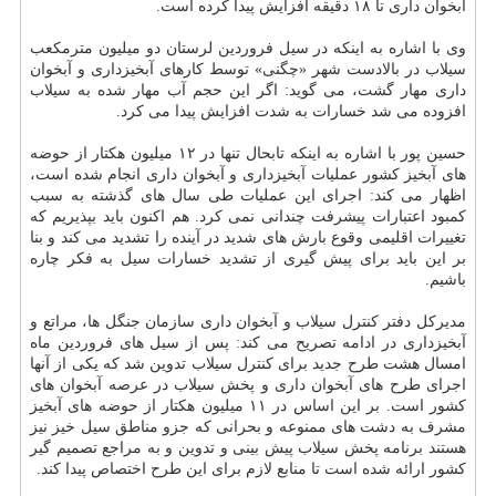
آبخوان داری تا ۱۸ دقیقه افزایش پیدا كرده است.
وی با اشاره به اینكه در سیل فروردین لرستان دو میلیون مترمكعب
سیلاب در بالادست شهر «چگنی» توسط كارهای آبخیزداری و آبخوان
داری مهار گشت، می گوید: اگر این حجم آب مهار شده به سیلاب
افزوده می شد خسارات به شدت افزایش پیدا می كرد.
حسین پور با اشاره به اینكه تابحال تنها در ۱۲ میلیون هكتار از حوضه
های آبخیز كشور عملیات آبخیزداری و آبخوان داری انجام شده است،
اظهار می كند: اجرای این عملیات طی سال های گذشته به سبب
كمبود اعتبارات پیشرفت چندانی نمی كرد. هم اكنون باید بپذیریم كه
تغییرات اقلیمی وقوع بارش های شدید در آینده را تشدید می كند و بنا
بر این باید برای پیش گیری از تشدید خسارات سیل به فكر چاره
باشیم.
مدیركل دفتر كنترل سیلاب و آبخوان داری سازمان جنگل ها، مراتع و
آبخیزداری در ادامه تصریح می كند: پس از سیل های فروردین ماه
امسال هشت طرح جدید برای كنترل سیلاب تدوین شد كه یكی از آنها
اجرای طرح های آبخوان داری و پخش سیلاب در عرصه آبخوان های
كشور است. بر این اساس در ۱۱ میلیون هكتار از حوضه های آبخیز
مشرف به دشت های ممنوعه و بحرانی كه جزو مناطق سیل خیز نیز
هستند برنامه پخش سیلاب پیش بینی و تدوین و به مراجع تصمیم گیر
كشور ارائه شده است تا منابع لازم برای این طرح اختصاص پیدا كند.