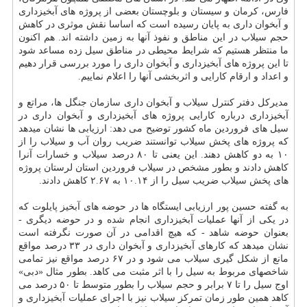
فارس، كرمان و سیستان و بلوچستان بعضی از پروژه های آبخیزداری
و آبخوان داری به پایان رسیده است كه اساسا نقش موثری در كاهش
حجم سیلاب در این مناطق و نفوذ آنها به زمین داشته اند. هم اكنون
ما منتظر هستیم كه شرایط محیطی در مناطق سیل زده مساعد شود
تا این پروژه های آبخیزداری و آبخوان داری را مورد بررسی قرار دهیم
و اعداد و ارقام كارایی و اثربخشی آنها را اعلام نماییم.
مدیركل دفتر كنترل سیلاب و آبخوان داری سازمان جنگل ها، مراتع و
آبخیزداری درباره كارایی پروژه های آبخیزداری و آبخوان داری در
سیل های فروردین ماه كشور توضیح می دهد: ارزیابی ها نشان میدهد
كه پروژه های پخش سیلاب توانستند ضریب روان آب و سیلاب را از
۱۰ به دو كاهش دهند. این یعنی تا ۸۰ درصد سیلاب و خسارات آنرا
كاهش دادند و بطور مشخص در سیلاب فروردین استان لرستان پروژه
های پخش سیلاب ضریب سیل را از ۱۰.۱۴ به ۲.۶۷ كاهش دادند.
به گفته حسین پور ارزیابی ایستگاه ها در حوضه های آبخیز پایلوت كه
در یكی از آنها عملیات آبخیزداری انجام شده و در حوضه دیگری -
بعنوان حوضه شاهد - كه هیچ اقدامی در آن صورت نگرفته است
نشان میدهد كه كارهای آبخیزداری و آبخوان داری در ۳۳ درصد مواقع
مانع از شكل گیری سیلاب می شود و در ۶۷ درصد مواقع نیز تمامی
شاخصهای مربوط به سیل را با اثر مثبت می كاهد. بطور مثال «دبی»
اوج سیل را تا ۷ برابر و حجم سیلاب را بطور متوسط تا ۵۰ درصد می
كاهد همین طور زمان تمركز سیلاب نیز با اجرای عملیات آبخیزداری و