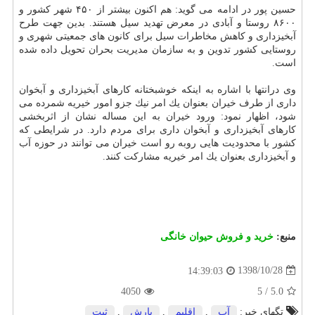
حسین پور در ادامه می گوید: هم اكنون بیشتر از ۴۵۰ شهر كشور و
۸۶۰۰ روستا و آبادی در معرض تهدید سیل هستند. بدین جهت طرح
آبخیزداری و كاهش مخاطرات سیل برای كانون های جمعیتی شهری و
روستایی كشور تدوین و به سازمان مدیریت بحران تحویل داده شده
است.
وی درانتها با اشاره به اینكه خوشبختانه كارهای آبخیزداری و آبخوان
داری از طرف خیران بعنوان یك امر نیك جزو امور خیریه شمرده می
شود، اظهار نمود: ورود خیران به این مساله نشان از اثربخشی
كارهای آبخیزداری و آبخوان داری برای مردم دارد. در شرایطی كه
كشور با محدودیت هایی روبه رو است خیران می توانند در حوزه آب
و آبخیزداری بعنوان یك امر خیریه مشاركت كنند.
منبع:
خرید و فروش حیوان خانگی
1398/10/28
14:39:03
4050
5
/
5.0
تگهای خبر:
آب
,
اقلیم
,
بارش
,
ثبت