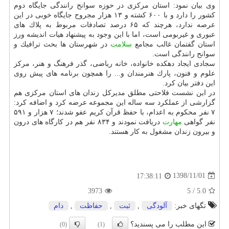
وی بیان نمود: استان مركزی در حوزه سوانح رانندگی جایگاه دوم
كشور را دارد و با ۶۰۰ كشته و ۱۳ هزار مجروح جایگاه خوبی در این
عرصه ندارد، هرچند كه ۶۵ درصد تصادفات مربوط به پلاك های
عبوری و غیربومی است، اما با این وجود به پیشنهاد هیات اندیشه ورز
استان گفتمان غالب مجامع
سلامت
در شهرستان ها بحث ترافیك و
سوانح رانندگی است.
سجادی ایجاد دهكده خانواده، خانه ریاضی، گذر فرهنگ و هنر، مركز
علوم و فنون، پارك هنرمندان و... را همچون برنامه های پیش روی
این دفتر بیان كرد.
در این نشست فلاحتی مطلق مدیركل زندان های استان مركزی هم
گزارشی از عملكرد سه ساله این مجموعه عرضه كرد و اضافه كرد:
۷ نفر محكوم به اعدام، با حفظ قرآن كریم عفو شدند؛ ۷ هزار و ۵۹۱
نفر گواهی
مهارت
دریافت نمودند و ۸۳۴ نفر هم در كارگاه های درون
و بیرون زندان مشغول به كار هستند.
1398/11/01
17:38:11
3973
5
/
5.0
تگهای خبر:
آلودگی
,
ثبت
,
حفاظت
,
دام
این مطلب را می پسندید؟
(0)
(1)