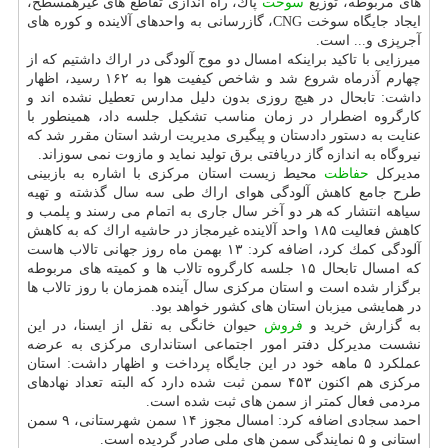
های مربوطه، توزیع
سوخت
پاك، راه اندازی تقاطع های غیرهمسطح،
ایجاد جایگاه سوخت CNG، گازرسانی به واحدهای آلاینده و كوره های
آجرپزی و... است.
میرزایی با تاكید براینكه امسال دو موج آلودگی در اراك داشتیم كه از
چهارم آذرماه شروع شد و شاخص كیفیت هوا به ۱۶۲ رسید، اظهار
داشت: تابحال در هیچ روزی بدون دلیل مدارس تعطیل نشده اند و
كارگروه اضطرار در زمان مناسب تشكیل جلسه داد، همینطور با
عنایت به دستور دادستان و پیگیری مدیریت ارشد استان مقرر شد كه
نیروگاه به اندازه گاز دریافتی برق تولید نماید و مازوت نمی سوزاند.
مدیركل
حفاظت
محیط زیست استان مركزی با اشاره به بازبینی
طرح جامع كاهش آلودگی هوای اراك طی سه سال گذشته و تهیه
سیاهه انتشار كه هر دو آخر سال جاری به اتمام می رسند و پلمب و
كاهش فعالیت ۱۸۵ واحد آلاینده غیرمجاز در حاشیه اراك كه به كاهش
آلودگی كمك كرد، اضافه كرد: ۱۳ بهمن ماه روز جهانی تالاب هاست
كه امسال تابحال ۱۵ جلسه كارگروه تالاب ها و كمیته های مربوطه
برگزار شده است و استان مركزی سال آینده همزمان با روز تالاب ها
در همایشی میزبان استان های كشور خواهد بود.
به گزارش خرید و
فروش
حیوان خانگی به نقل از ایسنا، در این
نشست مدیركل دفتر امور اجتماعی استانداری مركزی به عرضه
عملكرد ۵ ماهه خود در این جایگاه پرداخت و اظهار داشت: استان
مركزی هم اكنون ۴۵۳ سمن ثبت شده دارد كه البته تعداد نهادهای
مردمی فعال كمتر از سمن های ثبت شده است.
احمد سجادی اضافه كرد: امسال مجوز ۱۴ سمن شهرستانی، ۹ سمن
استانی و ۵ نمایندگی سمن های ملی صادر گردیده است.