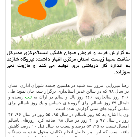
به گزارش خرید و فروش حیوان خانگی ایسنا/مركزی مدیركل
حفاظت محیط زیست استان مركزی اظهار داشت: نیروگاه شازند
به اندازه گاز دریافتی برق تولید می كند و مازوت نمی
سوزاند.
رضا میرزایی امروز سه شنبه در هفتمین جلسه شورای اداری استان
در سال ۹۸ كه در سالن غدیر استانداری برگزار شد، بیان نمود: طی
۳۰۶ روز سالجاری، ۲۶۶ روز پاك و سالم در اراك به
ثبت
رسیده و
تابحال ۳۹ روز ناسالم برای گروه های حساس و یك روز ناسالم برای
تمامی گروه های سنی گزارش شده است.
وی با اشاره به ۸۵ روز ناسالم در سال ۹۵، ۵۵ روز در سال ۹۶، ۴۴
روز در سال ۹۷ و ۴۰ روز در سال ۹۸ اضافه كرد: روزهای ناسالم
امسال نسبت به ۹۵، ۵۳ درصد و نسبت به سال قبل ۱۰ درصد كاهش
یافته است كه این امر حاصل انجام تكالیف محول شده به دستگاه