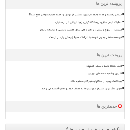
پربیننده ترین ها
جریان زاینده رود با وجود بارشهای بیشتر از نرمال و وعده های مسؤلان قطع شد!!
عملیات ایمن سازی زیستگاه گوزن زرد ایرانی در ارسنجان
صیانت از تنوع زیستی، راهبرد ملی برای امنیت زیستی و توسعه پایدار
توسعه صنعتی بدون توجه به الزامات محیط زیستی پایدار نیست
پربحث ترین ها
اخبار کوتاه محیط زیستی اصفهان
آخرین وضعیت سدهای تهران
برداشت چوب از جنگلهای هیرکانی ممنوع ماند
هوای پاک برای شیراز دوربین ها به مصاف خودرو های آلاینده می روند
جدیدترین ها
تگهای خرید و فروش حیوان خانگی