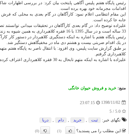
اقدامات مجرمانه خود بهره برده است.
این مقام انتظامی اعلام نمود: كارآگاهان در گام بعدی به محلی كه فرش ه
جابه جا كرده است.
علیزاده توضیح داد: در گام بعدی كارآگاهان در تحقیقات میدانی توانستند
33 ساله است و در سال 1395 با 16 فقره كلاهبرداری به همین شیوه به زندان رفته و با سند و تامین قرار از زندان مرخصی گرفته و به آنجا بازنگشته است.
رئیس پایگاه هفتم با اشاره به اینكه دستگیری كلاهبردار در دستور كار ك
در یك اقدام ضربتی بیست و هشتم دی ماه در مخفیگاهش دستگیر شد.
بر طبق گزارش سایت پلیس، وی افزود: با انتقال ناصر به پایگاه هفتم متهم
كلاهبرداری گرفتم.
علیزاده با اشاره به اینكه متهم تابحال به 30 فقره كلاهبرداری اعتراف كرده است اشاره كرد: متهم با صدور قرار قانونی برای كشف جزئیات پرونده در اختیار پایگاه هفتم قرار دارد.
منبع:
خرید و فروش حیوان خانگی
1398/11/02
23:07:15
5
/
5.0
تگهای خبر:
ثبت
,
خرید
,
دام
,
دریا
این مطلب را می پسندید؟
(0)
(1)