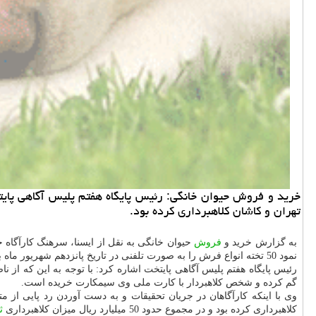
تهران و كاشان كلاهبرداری كرده بود.
به گزارش خرید و
فروش
حیوان خانگی به نقل از ایسنا، سرهنگ كارآگاه ح
نمود 50 تخته انواع فرش را به صورت تلفنی در تاریخ پانزدهم شهریور ماه به شخصی فروختم و بعد از چند روز برای دریافت پول با وی تماس گرفتم كه متوجه شدم تلفنش را خاموش كرده و مورد كلاهبرداری واقع شده ام.
رئیس پایگاه هفتم پلیس آگاهی پایتخت اشاره كرد: با توجه به این كه ا
گم كرده و شخص كلاهبردار با كارت ملی وی سیمكارت خریده است.
وی با اینكه كارآگاهان در جریان تحقیقات و به دست آوردن رد پایی از 
كلاهبرداری كرده بود و در مجموع حدود 50 میلیارد ریال میزان كلاهبرداری
ث