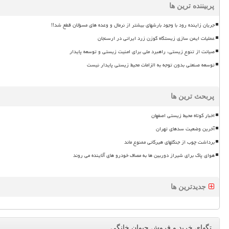
پربیننده ترین ها
جریان زاینده رود با وجود بارشهای بیشتر از نرمال و وعده های مسؤلان قطع شد!!
عملیات ایمن سازی زیستگاه گوزن زرد ایرانی در ارسنجان
صیانت از تنوع زیستی، راهبرد ملی برای امنیت زیستی و توسعه پایدار
توسعه صنعتی بدون توجه به الزامات محیط زیستی پایدار نیست
پربحث ترین ها
اخبار کوتاه محیط زیستی اصفهان
آخرین وضعیت سدهای تهران
برداشت چوب از جنگلهای هیرکانی ممنوع ماند
هوای پاک برای شیراز دوربین ها به مصاف خودرو های آلاینده می روند
جدیدترین ها
تگهای خرید و فروش حیوان خانگی