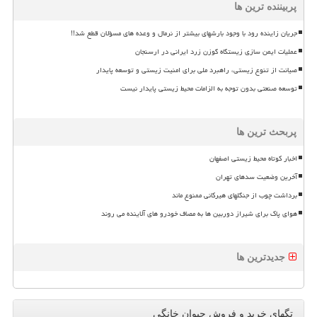
پربیننده ترین ها
جریان زاینده رود با وجود بارشهای بیشتر از نرمال و وعده های مسؤلان قطع شد!!
عملیات ایمن سازی زیستگاه گوزن زرد ایرانی در ارسنجان
صیانت از تنوع زیستی، راهبرد ملی برای امنیت زیستی و توسعه پایدار
توسعه صنعتی بدون توجه به الزامات محیط زیستی پایدار نیست
پربحث ترین ها
اخبار کوتاه محیط زیستی اصفهان
آخرین وضعیت سدهای تهران
برداشت چوب از جنگلهای هیرکانی ممنوع ماند
هوای پاک برای شیراز دوربین ها به مصاف خودرو های آلاینده می روند
جدیدترین ها
تگهای خرید و فروش حیوان خانگی