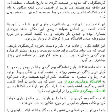
گردشگرانی که علاوه بر طبیعت گردی به تاریخ باستانی منطقه ایی
هم علاقه مند هستند می توانند از قدیمی ترین قلعه تنکابن به نام
قلعه تنکا که تخمین زده شده مربوط به سده ۶ ه ق است هم دیدن
کنند.
این قلعه در بلندای تپه ایی باستانی در جنوبی ترین نقطه از شهر بنا
گشته است. بر اساس شواهد تاریخی این مکان شاهد نبردهای
بسیاری بوده و چندین بار تخریب و آباد گشته است و در دوره
مشروطه مدتی اقامتگاه میرزا کوچک خان و یارانش بود.
این قلعه یکی از جاذبه های بکر و دست نخورده گردشگری تاریخی
است که می تواند مکانی برای جذب توریست و رونق بیشتر اقامتگاه
بوم گردی شمال کشور باشد و طبعا اکو توریسم منطقه ایی رونق
بیشتری می گیرد.
فاصله قلعه تنکا تا اولین اقامتگاه بوم گردی جانا در دوهزار، حدود ۸
کیلومتر رانندگی در مسیر رودخانه چشمه کیله و جنگل بلوط و تپه
های زیبا و با منظره ایی شگفت انگیز از کوه همیشه برفی علم کوه
به
اقامتگاه
بومگردی
دوهزار
می رسید که می توانید در آنجا اقامتی
دلنشین و گرم داشته باشید و خاطرات گردش از قلعه تنکا تا به این
اقامتگاه بومگردی تنکابن
را در آرامش ثبت کنید.
اقامت گاه بوم گردی جانا شما را در بازدید این مناطق یاری خواهد
کرد و نکات بسیار جذابی را در مورد تنکابن به شما خواهد داد.
شما می توانید در فضای دل نشین اقامت گاه جانا تعطیلات دلپذیری را