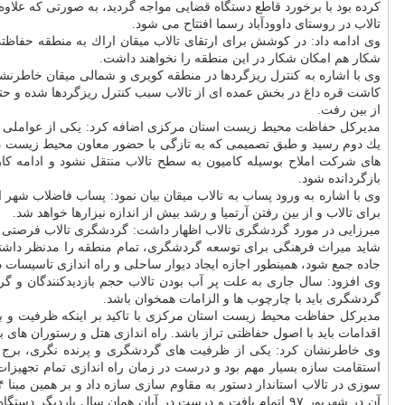
تالاب در روستای داوودآباد رسما افتتاح می شود.
شكار هم امكان شكار در این منطقه را نخواهند داشت.
از بین رفت.
مدیركل حفاظت محیط زیست استان مركزی اضافه كرد: یكی از عواملی كه
یك دوم رسید و طبق تصمیمی كه به تازگی با حضور معاون محیط زیست در
های شركت املاح بوسیله كامیون به سطح تالاب منتقل نشود و ادامه كا
بازگردانده شود.
وی با اشاره به ورود پساب به تالاب میقان بیان نمود: پساب فاضلاب شهر اراك به میزان ۱۲۰۰ لیتر بر ثانیه وارد تالاب می شود. این پساب در شرایط بحرانی به تالاب كمك شای
برای تالاب و از بین رفتن آرتمیا و رشد بیش از اندازه نیزارها خواهد شد.
میرزایی در مورد گردشگری تالاب اظهار داشت: گردشگری تالاب فرصتی ا
شاید میراث فرهنگی برای توسعه گردشگری، تمام منطقه را مدنظر داشته ب
جاده جمع شود، همینطور اجازه ایجاد دیوار ساحلی و راه اندازی تاسیسات در 
وی افزود: سال جاری به علت پر آب بودن تالاب حجم بازدیدكنندگان و گر
گردشگری باید با چارچوب ها و الزامات همخوان باشد.
مدیركل حفاظت محیط زیست استان مركزی با تاكید بر اینكه ظرفیت و ب
اقدامات باید با اصول حفاظتی تراز باشد. راه اندازی هتل و رستوران های 
استقامت سازه بسیار مهم بود و درست در زمان راه اندازی تمام تجهیزات نصب سامانه و دوربین ها خریدار شد،
آن در شهریور ۹۷ اتمام یافت و درست در آبان همان سال ب