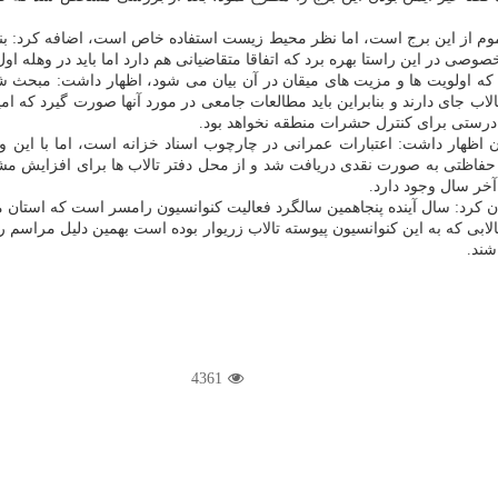
موم از این برج است، اما نظر محیط زیست استفاده خاص است، اضافه كرد: بنا د
صی در این راستا بهره برد كه اتفاقا متقاضیانی هم دارد اما باید در وهله ا
ب كه اولویت ها و مزیت های میقان در آن بیان می شود، اظهار داشت: مبحث
ب جای دارند و بنابراین باید مطالعات جامعی در مورد آنها صورت گیرد كه امید
درستی برای كنترل حشرات منطقه نخواهد بود.
هار داشت: اعتبارات عمرانی در چارچوب اسناد خزانه است، اما با این وجو
۲ میلیارد ریال برای تكمیل دایك حفاظتی به صورت نقدی دریافت شد و از محل دفتر تالاب ها
 كرد: سال آینده پنجاهمین سالگرد فعالیت كنوانسیون رامسر است كه استان مر
الابی كه به این كنوانسیون پیوسته تالاب زریوار بوده است بهمین دلیل مراسم 
شند.
4361