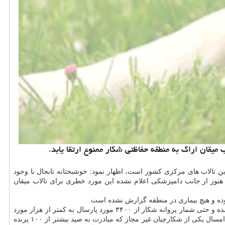
ان اراك به منطقه حفاظتی شكار ممنوع ارتقا یابد.
 اینكه تالاب میقان اراك یكی از مهمترین تالاب های مركزی كشور است، اظهار نمود: خوشبختانه تابحال با وجود
 هنوز از جانب دامپزشكی اعلام نشده این مورد خطری برای تالاب میقان
وده و هیچ بیماری در منطقه گزارش نشده است.
میرزایی در مورد صید و شكار در تالاب میقان اراك بیان نمود: امسال تنها مجوز صید و شكار پرندگان خشكی زی به صورت شهرستانی در استان صادر شده و حتی شمار پروانه شكار از ۳۴۰۰ مورد پارسال به كمتر از هزار مورد
همواره با قدرت با این مساله مقابله كرده اند به صورتی كه امسال یكی از شكارچیان غیر مجاز كه مبادرت به صید بیشتر از ۱۰۰ پرنده