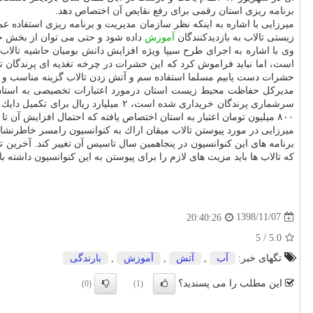
برنامه ریزی استان رقمی برای رفع نقایص آن اختصاص دهد.
میرزایی با اشاره به اینكه نظر سازمان مدیریت و برنامه ریزی استفاده ع
زیستی تالاب به بازدیدكنندگان
آموزش
داده شود و حتی می توان از بخش خصو
وی با اشاره به اجرای طرح سیپا ویژه افزایش دانش بومیان حاشیه تالا
است، اما نباید فراموش كرد كه این حشرات در چرخه تغذیه ای پرندگان تالا
حشرات دست یابیم مسلما استفاده سم و آتش زدن تالاب گزینه مناسب و 
مدیركل حفاظت محیط زیست استان درمورد اعتبارات تخصیصی به استان اظ
سرشماری پرندگان خریداری شده است، 
۸۰۰ میلیون تومان اعتبار به استان اختصاص یافته كه احتمال افزایش آن تا آخر سال وجود دارد.
میرزایی در مورد پیوستن تالاب میقان اراك به كنوانسیون رامسر خاطرنشان
برنامه های این كنوانسیون در پنجاهمین سال تاسیس آن تغییر كند. آخرین ت
كه تالاب ها باید مزیت های لازم را برای پیوستن به این كنوانسیون داشته با
1398/11/07
20:40:26
5
/
5.0
تگهای خبر:
آب
,
آتش
,
آموزش
,
بارندگی
این مطلب را می پسندید؟
(0)
(1)