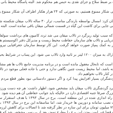
وی ادامه داد: در كوشش برای ارتقای تالاب میقان اراك به منطقه حفاظت
 سبب تولید ریزگرد در تالاب میقان می شد تردد كامیون های برداشت سولف
یایی و تالاب های سازمان حفاظت محیط زیست و مدیركل دفتر اكوسیستم ها
ر به كمك پمپاژ صورت خواهد گرفت. این كار توسط سازمان جغرافیایی نیروها
انی كرد، اما ورود بیش از اندازه
ست كه تابحال مغفول مانده است و در برنامه مدیریت جامع تالاب ها هم مشا
اشد، اما محیط زیست چنین نگاهی ندارد و حتی با جاده فعلی موجود در تالا
كنار تالاب نخواهیم داد.
دشگران بسیار افزایش پیدا كرد و اگر دستور دادستانی نبود بطور قطع مردم ت
رد گردشگری تالاب میقان باید مشخص شود، اظهار داشت: هر چه دست ورزی
بزرگ صرفا جنبه اقتصادی دارد در حالیكه باید جوانب حفاظتی آن هم دیده شود.
وی خاطرنشان كرد: یكی از ظرفیت های گردشگری
 اما متاسفانه این برج در سال ۱۳۹۳ به صورت كامل از پیمانكار تحویل گرفته نشد، در سال ۱۳۹۶ با وقوع
سوزی در تالاب استاندار دستور به مقاوم سازی سازه داد و بر همین مبنا ۷۴ میلیون تومان برای این سازه در نظر گ
اردیگر دستگاه قضا غیر ایمن بودن این برج را مطرح نمود، بعد از بررسی مشخص ش