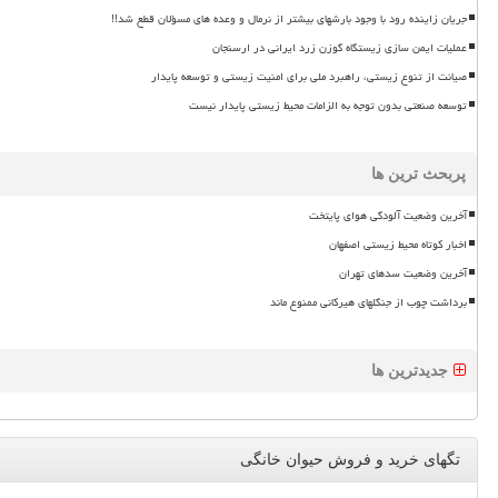
جریان زاینده رود با وجود بارشهای بیشتر از نرمال و وعده های مسؤلان قطع شد!!
عملیات ایمن سازی زیستگاه گوزن زرد ایرانی در ارسنجان
صیانت از تنوع زیستی، راهبرد ملی برای امنیت زیستی و توسعه پایدار
توسعه صنعتی بدون توجه به الزامات محیط زیستی پایدار نیست
پربحث ترین ها
آخرین وضعیت آلودگی هوای پایتخت
اخبار کوتاه محیط زیستی اصفهان
آخرین وضعیت سدهای تهران
برداشت چوب از جنگلهای هیرکانی ممنوع ماند
جدیدترین ها
تگهای خرید و فروش حیوان خانگی