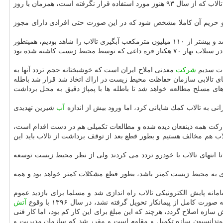
كرده بود با برخورد قاطع دستگاه قضایی مواجه گردید، به صورتی كه علاوه بر ضبط سلاح و جزای نقدی به حبس هم محكوم شد. البته پاسگاه محیط بانی تالاب كه از سال ۹۳ هنوز مورد استفاده قرار نگرفته است، همزمان با روز
ی شكار ممنوع هستیم، به صورتی كه ۲۴ هزار هكتار اطراف آن شكار ممنوع و حریم آن كاملا مشخص شود كه در این صورت حتی افرادی دارای مجوز
وی با اشاره به كنترل ریزگردها در منطقه كویری و شمالی میقان خاطرنشان كرد: امسال بواسطه بارندگی مناسب، تراز ۳۰ ساله تالاب میقان شكسته شد و بیشتر از ۱۱۰ میلیون مترمكعب آبگیری تالاب را شاهد بودیم، همینطور
كاشت قره داغ در بخش عمده ای از تالاب سبب كنترل ریزگردها شده و حتی جایی برای كاشت این گیاه در قسمت شمالی میقان باقی نمانده است. البته در سیلاب بهار ۷۰ هكتار قره داغی كه توسط محیط زیست كاشته شده بود
ات سدیم
شركت
معدنی املاح ایران است كه خوشبختانه حجم تردد آنها به
ی تالابی سازمان حفاظت محیط زیست در اراك اتخاذ شد قرار شد باطله
ی مسلح مطالعه خواهد شد تا باطله ها با پمپاژ دقیق به محل برداشت
آب
شیرین تهدیدی
ركت همه ذینفعان دیده شده و مطالعات تكمیلی هم در دست اقدام است،
ب هم مخالف هستیم و بطور قطع بعد از توقف برداشت از تالاب باید این
ا انتهای تالاب با خودرو تردد می كردند ولی از نظر محیط زیست توسعه
 به محیط زیست كمتر باشد، بطور قطع مشكلات كمتر خواهد بود و همه
 و پرنده نگری، برج راه اندازی شده در این منطقه است، برج در سال ۱۳۹۳ با هدف استقرار سامانه پایش الكترونیكی تالاب راه اندازی شد و مسلما برای بازدید عموم
آتش
رفته شد تا اتصالات برای كاهش لرزش سازه اصلاح گردد، هرچند كه این مبلغ برای این كار كم بود، اما كار فنی
د كه فوندانسیون سازه تكمیل و مقاوم است و مقرر شد كه سازمان مدیریت و