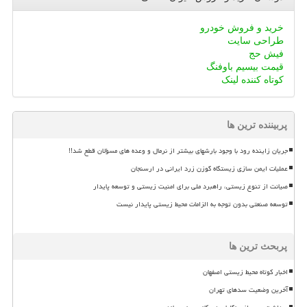
خرید و فروش خودرو
طراحی سایت
فیش حج
قیمت بیسیم باوفنگ
کوتاه کننده لینک
پربیننده ترین ها
جریان زاینده رود با وجود بارشهای بیشتر از نرمال و وعده های مسؤلان قطع شد!!
عملیات ایمن سازی زیستگاه گوزن زرد ایرانی در ارسنجان
صیانت از تنوع زیستی، راهبرد ملی برای امنیت زیستی و توسعه پایدار
توسعه صنعتی بدون توجه به الزامات محیط زیستی پایدار نیست
پربحث ترین ها
اخبار کوتاه محیط زیستی اصفهان
آخرین وضعیت سدهای تهران