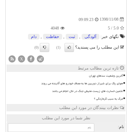
1398/11/08
09:09:23
4048
5
/
5.0
تگهای خبر:
آلودگی
,
ثبت
,
حفاظت
,
دام
این مطلب را می پسندید؟
(0)
(1)
X
تازه ترین مطالب مرتبط
آخرین وضعیت سدهای تهران
هوای پاک برای شیراز دوربین ها به مصاف خودرو های آلاینده می روند
تخمین خسارت های زیست محیطی جنگ در حال انجام می باشد
مرگ به سبب گرمازدگی ؟
نظرات بینندگان در مورد این مطلب
نظر شما در مورد این مطلب
نام: