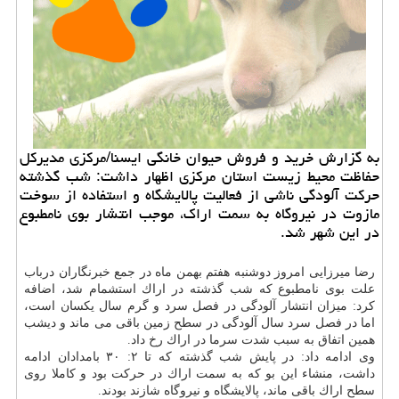
به گزارش خرید و فروش حیوان خانگی ایسنا/مركزی مدیركل
حفاظت محیط زیست استان مركزی اظهار داشت: شب گذشته
حركت آلودگی ناشی از فعالیت پالایشگاه و استفاده از سوخت
مازوت در نیروگاه به سمت اراك، موجب انتشار بوی نامطبوع
در این شهر شد.
رضا میرزایی امروز دوشنبه هفتم بهمن ماه در جمع خبرنگاران درباب
علت بوی نامطبوع كه شب گذشته در اراك استشمام شد، اضافه
كرد: میزان انتشار آلودگی در فصل سرد و گرم سال یكسان است،
اما در فصل سرد سال آلودگی در سطح زمین باقی می ماند و دیشب
همین اتفاق به سبب شدت سرما در اراك رخ داد.
وی ادامه داد: در پایش شب گذشته كه تا ۲: ۳۰ بامدادان ادامه
داشت، منشاء این بو كه به سمت اراك در حركت بود و كاملا روی
سطح اراك باقی ماند، پالایشگاه و نیروگاه شازند بودند.