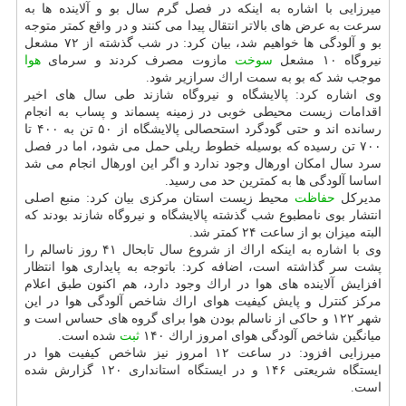
میرزایی با اشاره به اینكه در فصل گرم سال بو و آلاینده ها به
سرعت به عرض های بالاتر انتقال پیدا می كنند و در واقع كمتر متوجه
بو و آلودگی ها خواهیم شد، بیان كرد: در شب گذشته از ۷۲ مشعل
نیروگاه ۱۰ مشعل
سوخت
مازوت مصرف كردند و سرمای
هوا
موجب شد كه بو به سمت اراك سرازیر شود.
وی اشاره كرد: پالایشگاه و نیروگاه شازند طی سال های اخیر
اقدامات زیست محیطی خوبی در زمینه پسماند و پساب به انجام
رسانده اند و حتی گودگرد استحصالی پالایشگاه از ۵۰ تن به ۴۰۰ تا
۷۰۰ تن رسیده كه بوسیله خطوط ریلی حمل می شود، اما در فصل
سرد سال امكان اورهال وجود ندارد و اگر این اورهال انجام می شد
اساسا آلودگی ها به كمترین حد می رسید.
مدیركل
حفاظت
محیط زیست استان مركزی بیان كرد: منبع اصلی
انتشار بوی نامطبوع شب گذشته پالایشگاه و نیروگاه شازند بودند كه
البته میزان بو از ساعت ۲۴ كمتر شد.
وی با اشاره به اینكه اراك از شروع سال تابحال ۴۱ روز ناسالم را
پشت سر گذاشته است، اضافه كرد: باتوجه به پایداری هوا انتظار
افزایش آلاینده های هوا در اراك وجود دارد، هم اكنون طبق اعلام
مركز كنترل و پایش كیفیت هوای اراك شاخص آلودگی هوا در این
شهر ۱۲۲ و حاكی از ناسالم بودن هوا برای گروه های حساس است و
میانگین شاخص آلودگی هوای امروز اراك ۱۴۰
ثبت
شده است.
میرزایی افزود: در ساعت ۱۲ امروز نیز شاخص كیفیت هوا در
ایستگاه شریعتی ۱۴۶ و در ایستگاه استانداری ۱۲۰ گزارش شده
است.