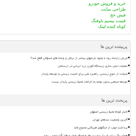
خرید و فروش خودرو
طراحی سایت
فیش حج
قیمت بیسیم باوفنگ
کوتاه کننده لینک
پربیننده ترین ها
جریان زاینده رود با وجود بارشهای بیشتر از نرمال و وعده های مسؤلان قطع شد!!
عملیات ایمن سازی زیستگاه گوزن زرد ایرانی در ارسنجان
صیانت از تنوع زیستی، راهبرد ملی برای امنیت زیستی و توسعه پایدار
توسعه صنعتی بدون توجه به الزامات محیط زیستی پایدار نیست
پربحث ترین ها
اخبار کوتاه محیط زیستی اصفهان
آخرین وضعیت سدهای تهران
برداشت چوب از جنگلهای هیرکانی ممنوع ماند
هوای پاک برای شیراز دوربین ها به مصاف خودرو های آلاینده می روند