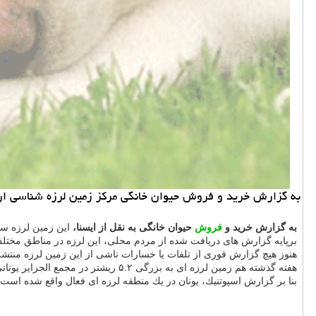
به گزارش خرید و فروش حیوان خانگی مركز زمین لرزه شناسی اروپا و مدیترانه از وق
به گزارش خرید و
فروش
حیوان خانگی به نقل از ایسنا،
این زمین لرزه ساعت ۱۱: ۲۴ ظهر امروز (پنج شنبه) به وقت محلی در ۲۳۹ كیلومتری شمال غربی پایتخت آتن و در عم
برپایه گزارش های دریافت شده از مردم محلی، این لرزه در مناطق مخت
هنوز هیچ گزارش فوری از تلفات یا خسارات ناشی از این زمین لرزه منتش
هفته گذشته هم زمین لرزه ای به بزرگی ۵.۲ ریشتر در مجمع الجزایر یونانی "دودكانسا" در دریای اژه رخ داد.
بنا بر گزارش اسپوتنیك، یونان در یك منطقه لرزه ای فعال واقع شده است