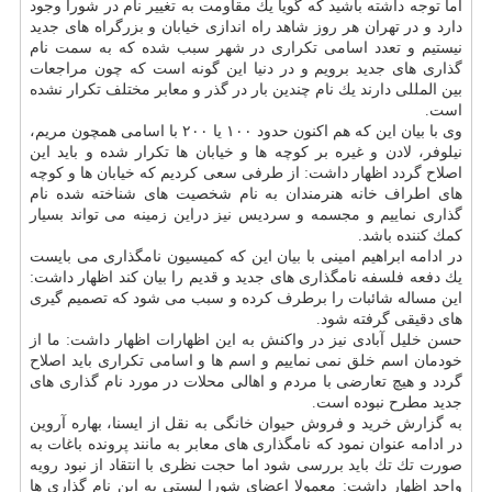
اما توجه داشته باشید كه گویا یك مقاومت به تغییر نام در شورا وجود
دارد و در تهران هر روز شاهد راه اندازی خیابان و بزرگراه های جدید
نیستیم و تعدد اسامی تكراری در شهر سبب شده كه به سمت نام
گذاری های جدید برویم و در دنیا این گونه است كه چون مراجعات
بین المللی دارند یك نام چندین بار در گذر و معابر مختلف تكرار نشده
است.
وی با بیان این كه هم اكنون حدود ۱۰۰ یا ۲۰۰ با اسامی همچون مریم،
نیلوفر، لادن و غیره بر كوچه ها و خیابان ها تكرار شده و باید این
اصلاح گردد اظهار داشت: از طرفی سعی كردیم كه خیابان ها و كوچه
های اطراف خانه هنرمندان به نام شخصیت های شناخته شده نام
گذاری نماییم و مجسمه و سردیس نیز دراین زمینه می تواند بسیار
كمك كننده باشد.
در ادامه ابراهیم امینی با بیان این كه كمیسیون نامگذاری می بایست
یك دفعه فلسفه نامگذاری های جدید و قدیم را بیان كند اظهار داشت:
این مساله شائبات را برطرف كرده و سبب می شود كه تصمیم گیری
های دقیقی گرفته شود.
حسن خلیل آبادی نیز در واكنش به این اظهارات اظهار داشت: ما از
خودمان اسم خلق نمی نماییم و اسم ها و اسامی تكراری باید اصلاح
گردد و هیچ تعارضی با مردم و اهالی محلات در مورد نام گذاری های
جدید مطرح نبوده است.
به گزارش خرید و فروش حیوان خانگی به نقل از ایسنا، بهاره آروین
در ادامه عنوان نمود كه نامگذاری های معابر به مانند پرونده باغات به
صورت تك تك باید بررسی شود اما حجت نظری با انتقاد از نبود رویه
واحد اظهار داشت: معمولا اعضای شورا لیستی به این نام گذاری ها