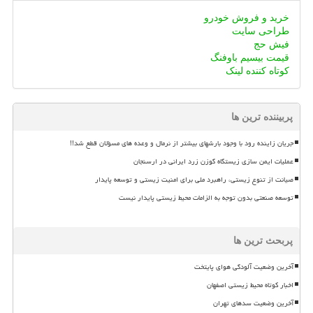
خرید و فروش خودرو
طراحی سایت
فیش حج
قیمت بیسیم باوفنگ
کوتاه کننده لینک
پربیننده ترین ها
جریان زاینده رود با وجود بارشهای بیشتر از نرمال و وعده های مسؤلان قطع شد!!
عملیات ایمن سازی زیستگاه گوزن زرد ایرانی در ارسنجان
صیانت از تنوع زیستی، راهبرد ملی برای امنیت زیستی و توسعه پایدار
توسعه صنعتی بدون توجه به الزامات محیط زیستی پایدار نیست
پربحث ترین ها
آخرین وضعیت آلودگی هوای پایتخت
اخبار کوتاه محیط زیستی اصفهان
آخرین وضعیت سدهای تهران