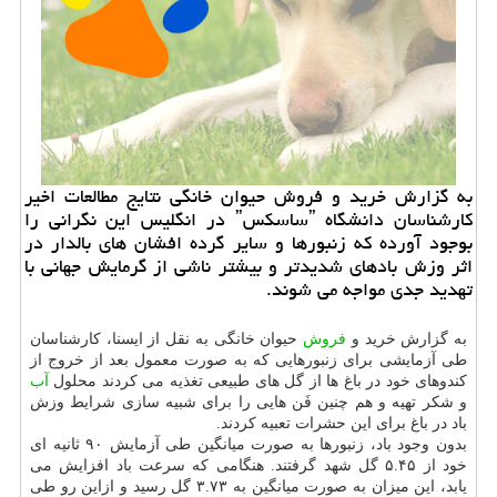
به گزارش خرید و فروش حیوان خانگی نتایج مطالعات اخیر
كارشناسان دانشگاه ˮساسكسˮ در انگلیس این نگرانی را
بوجود آورده كه زنبورها و سایر گرده افشان های بالدار در
اثر وزش بادهای شدیدتر و بیشتر ناشی از گرمایش جهانی با
تهدید جدی مواجه می شوند.
به گزارش خرید و
فروش
حیوان خانگی به نقل از ایسنا، كارشناسان
طی آزمایشی برای زنبورهایی كه به صورت معمول بعد از خروج از
كندوهای خود در باغ ها از گل های طبیعی تغذیه می كردند محلول
آب
و شكر تهیه و هم چنین فَن هایی را برای شبیه سازی شرایط وزش
باد در باغ برای این حشرات تعبیه كردند.
بدون وجود باد، زنبورها به صورت میانگین طی آزمایش ۹۰ ثانیه ای
خود از ۵.۴۵ گل شهد گرفتند. هنگامی كه سرعت باد افزایش می
یابد، این میزان به صورت میانگین به ۳.۷۳ گل رسید و ازاین رو طی