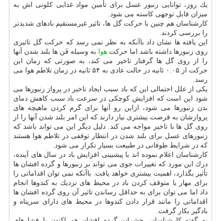
یك روز، توانایی زنبور عسل برای تأمین مواد غذایی كلونی اش به
میزان قابل توجهی كاسته می شود.
كارشناسان هم چنین با حركت گل ها، تاثیر غیرمستقیم بادهای شدیدتر
را بررسی كردند.
این یافته ها نشان داد باآنكه به نظر نمی رسد كه حركت گل تاثیری
روی زنبورها داشته باشد اما حركت
هوا
به وسیله فَن ها بلند شدن آنها
را از روی گل ها گرفتار تاخیر می كند، به صورتی كه زمان این
حركت از ۰.۰۵ ثانیه در حالت عادی به ۵۴ ثانیه در زمان تلاطم هوا می
رسد.
یكی از علل احتمالی این كه باد سبب ایجاد تاخیر در پرواز زنبورها می
شود این است كه افزایش كوچكی در سرعت باد سبب كاهش دمای
بدن زنبورها می شود، ازاین رو آنها برای گرم كردن ماهیچه های
پروازشان به فرصت بیشتری نیاز دارند كه این امر بلند شدن آنها را از
روی گل ها با تاخیر مواجه می كند. دلیل دیگر این می تواند باشد كه
زنبورهای عسل برای بلند شدن در انتظار توقفی در تلاطم هوا هستند
كه در شرایط طوفانی در طبیعت بسیار تكرار می شود.
كارشناسان اعلام نموده اند با پیشبینی افزایش باد در سال های آینده،
درك این مورد كه تغییرات جوی می تواند بر زنبورها و گرده افشان ها
تأثیر بگذارد، اهمیت بیشتری خواهد یافت. باآنكه نمی توان اقداماتی را
برای مهار یا متوقف كردن باد در محیط های نزدیك به كندوها انجام
داد اما می توان برای به حداقل رساندن تاثیر آن روی گرده افشان ها
اقداماتی را مانند قرار دادن كندوها در محیط های دارای سرپناه و
بادگیر بكار گرفت.
به گفته كارشناسان، حشرات گرده افشان هم اكنون با فشارهای