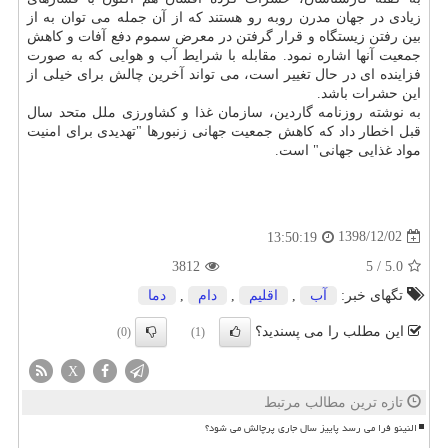
زیادی در جهان مدرن روبه رو هستند كه از آن جمله می توان به از
بین رفتن زیستگاه و قرار گرفتن در معرض سموم دفع آفات و كاهش
جمعیت آنها اشاره نمود. مقابله با شرایط آب و هوایی كه به صورت
فزاینده ای در حال تغییر است، می تواند آخرین چالش برای خیلی از
این حشرات باشد.
به نوشته روزنامه گاردین، سازمان غذا و كشاورزی ملل متحد سال
قبل اخطار داد كه كاهش جمعیت جهانی زنبورها "تهدیدی برای امنیت
مواد غذایی جهانی" است.
1398/12/02
13:50:19
3812
5
/
5.0
تگهای خبر:
آب
,
اقلیم
,
دام
,
دما
این مطلب را می پسندید؟
(0)
(1)
X
تازه ترین مطالب مرتبط
النینو فرا می رسد پاییز سال جاری پرچالش می شود؟