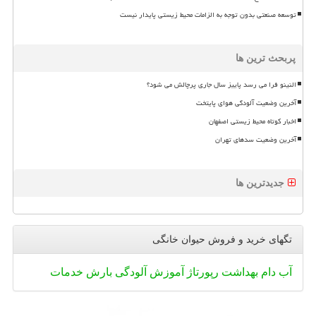
توسعه صنعتی بدون توجه به الزامات محیط زیستی پایدار نیست
پربحث ترین ها
النینو فرا می رسد پاییز سال جاری پرچالش می شود؟
آخرین وضعیت آلودگی هوای پایتخت
اخبار کوتاه محیط زیستی اصفهان
آخرین وضعیت سدهای تهران
جدیدترین ها
تگهای خرید و فروش حیوان خانگی
آب
دام
بهداشت
رپورتاژ
آموزش
آلودگی
بارش
خدمات