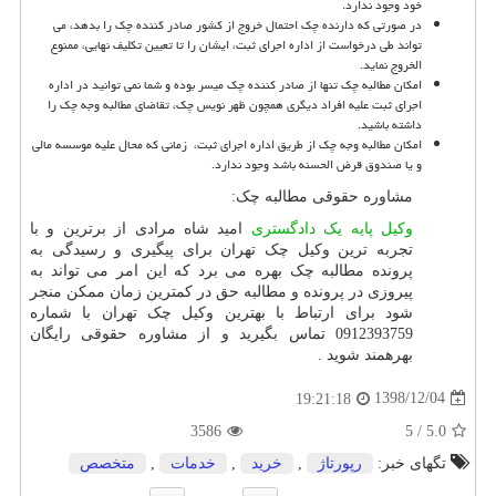
خود وجود ندارد.
در صورتی که دارنده چک احتمال خروج از کشور صادر کننده چک را بدهد، می
تواند طی درخواست از اداره اجرای ثبت، ایشان را تا تعیین تکلیف نهایی، ممنوع
الخروج نماید.
امکان مطالبه چک تنها از صادر کننده چک میسر بوده و شما نمی توانید در اداره
اجرای ثبت علیه افراد دیگری همچون ظهر نویس چک، تقاضای مطالبه وجه چک را
داشته باشید.
امکان مطالبه وجه چک از طریق اداره اجرای ثبت، زمانی که محال علیه موسسه مالی
و یا صندوق قرض الحسنه باشد وجود ندارد.
مشاوره حقوقی مطالبه چک:
وکیل پایه یک دادگستری
امید شاه مرادی از برترین و با
تجربه ترین وکیل چک تهران برای پیگیری و رسیدگی به
پرونده مطالبه چک بهره می برد که این امر می تواند به
پیروزی در پرونده و مطالبه حق در کمترین زمان ممکن منجر
شود برای ارتباط با بهترین وکیل چک تهران با شماره
0912393759 تماس بگیرید و از مشاوره حقوقی رایگان
بهرهمند شوید .
1398/12/04
19:21:18
3586
5
/
5.0
تگهای خبر:
رپورتاژ
,
خرید
,
خدمات
,
متخصص