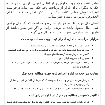
صادر کننده چک جهت جلوگیری از انتقال اموال دارایی صادر کننده
چک به دیگران برای فرار از پرداخت وجه چک، می تواند درخواست
توقیف اموال صادر کننده چک را با ذکر تمام مشخصات علی
الخصوص آدرس مال مورد نظر بنماید.
انتقال مال مورد نظر به خریدار بدین صورت است که اگر مال توقیف
شده، مال منقول باشد به برنده مزایده و اگر غیر منقول باشد از
طریق سند تنظیمی دفتر ثبت اسناد منتقل می گردد.
مزایای مراجعه به اداره اجرای ثبت جهت مطالبه وجه چک
صدور اجراییه از اداره اجرای ثبت، مقید به زمان نمی باشد.
عدم ضرورت تشریفات دادرسی حقوقی و قضایی مربوط به مراجع حقوقی و قضایی و
کاهش مدت زمان رسیدگی به تقاضای مربوطه
عدم پرداخت هزینه ابطال تمبر
پرداخت هزینه های مربوط به اجرای مفاد اجراییه پس از اتمام مراحل مربوط به
دریافت وجه چک
معایب مراجعه به اداره اجرای ثبت جهت مطالبه وجه چک
افزایش هزینه های مربوط به مطالبه وجه چک که در پایان اخذ می گردد و معادل
یک پنجم وجه چک می باشد.
عدم امکان مطالبه تاخیر تادیه و دیگر خسارات وارده بر اثر صدور چک بلا محل
نکاتیدر خصوص مطالبه وجه چک از اداره اجرای ثبت
در این اداره امکان تقاضای حبس صادر کننده چک بلا محل به علت عدم انجام تعهد