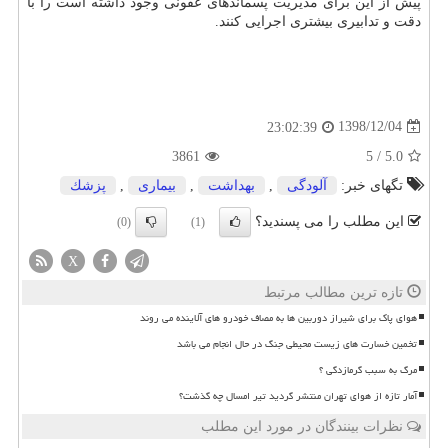
پیش از این برای مدیریت پسماندهای عفونی وجود داشته است را با
دقت و تدابیری بیشتری اجرایی كنند.
1398/12/04
23:02:39
3861
5
/
5.0
تگهای خبر:
آلودگی
,
بهداشت
,
بیماری
,
پزشك
این مطلب را می پسندید؟
(0)
(1)
X
تازه ترین مطالب مرتبط
هوای پاک برای شیراز دوربین ها به مصاف خودرو های آلاینده می روند
تخمین خسارت های زیست محیطی جنگ در حال انجام می باشد
مرگ به سبب گرمازدگی ؟
آمار تازه از هوای تهران منتشر گردید تیر امسال چه گذشت؟
نظرات بینندگان در مورد این مطلب