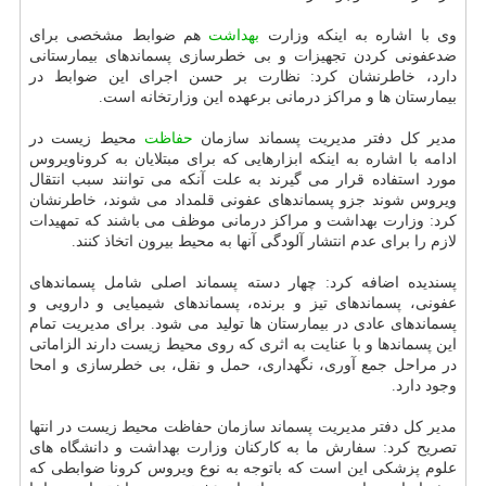
وی با اشاره به اینكه وزارت
بهداشت
هم ضوابط مشخصی برای
ضدعفونی كردن تجهیزات و بی خطرسازی پسماندهای بیمارستانی
دارد، خاطرنشان كرد: نظارت بر حسن اجرای این ضوابط در
بیمارستان ها و مراكز درمانی برعهده این وزارتخانه است.
مدیر كل دفتر مدیریت پسماند سازمان
حفاظت
محیط زیست در
ادامه با اشاره به اینكه ابزارهایی كه برای مبتلایان به كروناویروس
مورد استفاده قرار می گیرند به علت آنكه می توانند سبب انتقال
ویروس شوند جزو پسماندهای عفونی قلمداد می شوند، خاطرنشان
كرد: وزارت بهداشت و مراكز درمانی موظف می باشند كه تمهیدات
لازم را برای عدم انتشار آلودگی آنها به محیط بیرون اتخاذ كنند.
پسندیده اضافه كرد: چهار دسته پسماند اصلی شامل پسماندهای
عفونی، پسماندهای تیز و برنده، پسماندهای شیمیایی و دارویی و
پسماندهای عادی در بیمارستان ها تولید می شود. برای مدیریت تمام
این پسماندها و با عنایت به اثری كه روی محیط زیست دارند الزاماتی
در مراحل جمع آوری، نگهداری، حمل و نقل، بی خطرسازی و امحا
وجود دارد.
مدیر كل دفتر مدیریت پسماند سازمان حفاظت محیط زیست در انتها
تصریح كرد: سفارش ما به كاركنان وزارت بهداشت و دانشگاه های
علوم پزشكی این است كه باتوجه به نوع ویروس كرونا ضوابطی كه