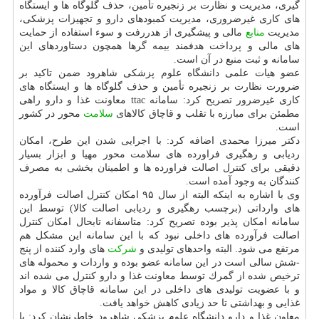
گیری، مدیریت و نظارت بر زنجیره تأمین، حذف گلوگاه ها و ایستگاه
های كاری غیرضروری، مدیریت كمبودهای دارو و تجهیزات پزشكی،
مدیریت
منابع
مالی و پیشگیری از هدررفت و سوء استفاده از حمایت
های مالی و پرداخت هدفمند بیمه گرها همچون دستاوردهای این
سامانه و ثبت منبع در آن است.
عضو هیات علمی دانشگاه علوم پزشكی شاهرود ضمن تاكید بر
ضرورت نظارت بر زنجیره تأمین و حذف گلوگاه ها و ایستگاه های
كاری غیرضرور تصریح كرد: سامانه ttac معاونت غذا و دارو راهی
مطمئن برای مبارزه با تقلب و قاچاق كالاهای
سلامت
محور در كشور
است.
دكتر میرزا محمدی اضافه كرد: با اجرایی شدن این طرح، امكان
ردیابی و رهگیری فراورده های سلامت محور مهیا و ابزار بسیار
دقیقی برای كنترل اصالت فراورده ها و اطمینان بخشی به مصرف
كنندگان به وجود آمده است.
وی با اشاره به اینكه البته از سال ۹۵ امكان كنترل اصالت فرآورده
های وارداتی (برچسب رهگیری و ردیابی اصالت كالا) توسط این
سامانه امكان پذیر بوده تصریح كرد: متاسفانه تابحال امكان كنترل
اصالت فرآورده های داخلی نبود كه با این سامانه این مشكل هم
مرتفع می شود. البته واحدهای تولیدی و
شركت
های وارد كننده از پنج
-شش سالی است در این سامانه عضو بوده و واردات و محموله های
ترخیص شده از گمرك توسط معاونت غذا و دارو كنترل می شده اند
و با عضویت تولیدی های داخلی در این سامانه قاچاق كالا و مواد
غذایی و بهداشتی تا حد زیادی كاهش خواهد یافت.
معاون غذا و دارو دانشگاه علوم پزشكی شاهرود خاطرنشان كرد: با