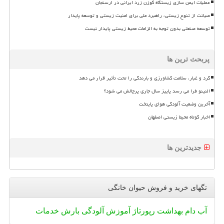
عملیات ایمن سازی زیستگاه گوزن زرد ایرانی در ارسنجان
صیانت از تنوع زیستی، راهبرد ملی برای امنیت زیستی و توسعه پایدار
توسعه صنعتی بدون توجه به الزامات محیط زیستی پایدار نیست
پربحث ترین ها
گرد و غبار، سلامت کشاورزی و بارندگی را تحت تأثیر قرار می دهد
النینو فرا می رسد پاییز سال جاری پرچالش می شود؟
آخرین وضعیت آلودگی هوای پایتخت
اخبار کوتاه محیط زیستی اصفهان
جدیدترین ها
تگهای خرید و فروش حیوان خانگی
آب
دام
بهداشت
رپورتاژ
آموزش
آلودگی
بارش
خدمات