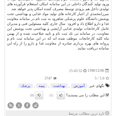
ورود تولید كنندگان داخلی در این سامانه امكان استعلام فرآورده های
تولیدی داخل هم بزودی توسط مصرف كننده امكان پذیر خواهد شد.
میرزامحمدی از اجبار كارخانه های تولید مواد غذایی و بهداشتی تحت
پوشش دانشگاه علوم پزشكی شاهرود به ثبت نام در سامانه معاونت
غذا و دارو اطلاع داد و افزود: سال جاری كلیه مسئولین فنی و مدیران
عامل كارخانجات تولیدی غذایی آرایشی و بهداشتی تحت پوشش این
معاونت، در سامانه تی تك ثبت نام و تایید صلاحیت شده و از بهمن
ماه كلیه كارخانجات موظف شده اند كه در این سامانه ثبت نام و
پروانه های بهره برداری صادره از معاونت غذا و دارو را از راه این
سامانه دریافت نمایند.
1398/12/06
15:43:52
3747
5
/
5.0
تگهای خبر:
آموزش
,
بهداشت
,
بیمه
,
پزشك
این مطلب را می پسندید؟
(0)
(1)
X
تازه ترین مطالب مرتبط