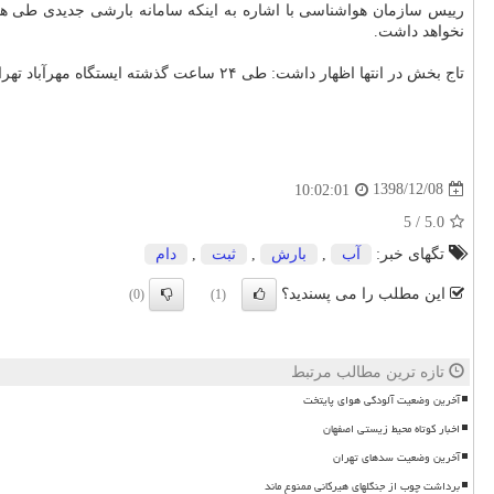
رییس سازمان هواشناسی با اشاره به اینكه سامانه بارشی جدیدی طی هفت
نخواهد داشت.
تاج بخش در انتها اظهار داشت: طی ۲۴ ساعت گذشته ایستگاه مهرآباد تهران با ۵۵.۵ میلیمتر بارش ركورد ۶۹ ساله خویش را زد. پیش از این ركورد ۲۴ ساعته این ایستگاه ۵۰ میلیمتر بارش بود.
1398/12/08
10:02:01
5
/
5.0
تگهای خبر:
آب
,
بارش
,
ثبت
,
دام
این مطلب را می پسندید؟
(0)
(1)
تازه ترین مطالب مرتبط
آخرین وضعیت آلودگی هوای پایتخت
اخبار کوتاه محیط زیستی اصفهان
آخرین وضعیت سدهای تهران
برداشت چوب از جنگلهای هیرکانی ممنوع ماند