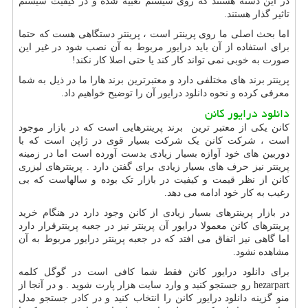
در این دسته هستند که روی سیستم تعبیه شده و در کیفیت سیستم
تاثیر گذار هستند.
اما بحث اصلی ما روی پرینتر است ، پرینتر دستگاهی هست که حتما
برای استفاده از آن باید درایور مربوط به آن نصب شود در غیر این
صورت به خوبی نمی تواند کار کند یا حتی اصلا کار نکند!
پرینتر برند های مختلفی دارد و معتبرترین برند هارا ما در ذیل به شما
معرفی کرده و نحوه دانلود درایور آن را توضیح خواهیم داد.
دانلود درایور کانن
کانن یکی از معتبر ترین برند پرینترهایی است که در بازار موجود
است ، شرکت کانن یک شرکت بسیار قوی در ژاپن است که با
دوربین های خود آوازه بسیار زیادی بدست آورده است اما در زمینه
پرینتر نیز حرف های بسیار زیادی برای گفتن دارد . پرینترهای لیزری
کانن از نظر قیمت و کیفیت در بازار تک بوده و سالهاست که بی
رغیب به کار خود ادامه می دهد.
در بازار پرینترهای بسیار زیادی از کانن وجود دارد در هنگام خرید
پرینترهای کانن معمولا درایور آن پرینتر نیز در جعبه پرینترقرار دارد
اما گاهی نیز اتفاق می افتد که در جعبه پرینتر درایور مربوط به آن
مشاهده نشود.
برای دانلود درایور کانن فقط شما کافی است در گوگل کلمه
hezarpart
رو جستجو کنید و وارد سایت هزار پارت شوید . و در آنجا از
منو گزینه دانلود درایور کانن را انتخاب کنید و در کادر جستجو مدل