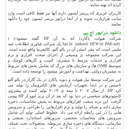
کرده اند تهیه نمایند .
کاربران عزیزی که پرینتر اپسون دارند آنها نیز فقط کافی است وارد
سایت هزارپارت شوند و از آنجا درایور پرینتر اپسون خود را دانلود
نماییند .
دانلود درایور اچ پی
شرکت هیولت پاکارد
(
که به آن
HP
گفته میشود
) (/
)
HEW-lit PAK-ərd
ˈhjuːlɪt ˈpækərd/
یک شرکت فناوری اطلاعات چند
ملیتی است که مقر اصلی آن در پالو آلتو، کالیفرنیا واقع شده است.
این شرکت مجموعه ی وسیعی از اجزای سخت افزاری و نرم
افزاری و خدمات مرتبط با مشتری، کسب و کارهای کوچک و
متوسط
(SMB
ها) و سازمان های بزرگ که شامل بخش های مربوط
به مشتریانِ دولتی، بهداشت و آموزش میشود را توسعه داده است.
این شرکت توسط بیل هیولت و دیوید پاکارد در یک گاراژ در پالو آلتو
تاسیس و در ابتدا تجهیزات آزمایش های الکترونیک را تولید می
کرد
. HP
از سال ۲۰۰۷ تا نیمه ی ۲۰۱۳ تولید کننده ی پیشروی
کامپیوترهای شخصی در دنیا بود که بعد از آن برند لنوو از
HP
پیشی
گرفت. این برند سخت افزارهای مربوط به بخش محاسبات، ذخیره
سازی داده و شبکه را تولید و نرم افزارهایی را طراحی و سرویس
هایی را در این رابطه ارائه می داد. خطوط اصلی تولید آن شامل
سرویس های محاسبات شخصی، سرورهای استاندارد صنعتی و
سازمانی، دستگاه های ذخیره سازی مربوطه، محصولات تحت شبکه،
نرم افزار و طیف متنوعی از چاپگرها و دیگر محصولات تصویرپردازی