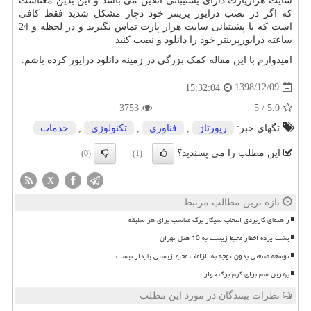
سایت هزارپارت دارای پشتیبانی آنلاین می باشد و این بدین معناست
که اگر در نصب درایور پرینتر خود دچار مشکل شدید فقط کافی
است که با پشیتبانی سایت هزار پارت تماس بگیرید و در لحظه و 24
ساعته درایورپرینتر خود را دانلود و نصب کنید
امیدوارم با این مقاله کمک بزرگی در زمینه دانلود درایور کرده باشم.
1398/12/09
15:32:04
3753
5
/
5.0
تگهای خبر:
رپورتاژ
,
فناوری
,
تكنولوژی
,
خدمات
این مطلب را می پسندید؟
(0)
(1)
X
تازه ترین مطالب مرتبط
راهنمای کاربردی انتخاب سیگار برگ مناسب برای هر سلیقه
پشت پرده اخطار محیط زیست به 10 هتل تهران
توسعه صنعتی بدون توجه به الزامات محیط زیستی پایدار نیست
بهترین سم برای کرم برگ خوار
نظرات بینندگان در مورد این مطلب