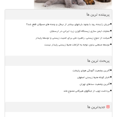
پربیننده ترین ها
جریان زاینده رود با وجود بارشهای بیشتر از نرمال و وعده های مسؤلان قطع شد!!
عملیات ایمن سازی زیستگاه گوزن زرد ایرانی در ارسنجان
صیانت از تنوع زیستی، راهبرد ملی برای امنیت زیستی و توسعه پایدار
توسعه صنعتی بدون توجه به الزامات محیط زیستی پایدار نیست
پربحث ترین ها
آخرین وضعیت آلودگی هوای پایتخت
اخبار کوتاه محیط زیستی اصفهان
آخرین وضعیت سدهای تهران
برداشت چوب از جنگلهای هیرکانی ممنوع ماند
جدیدترین ها