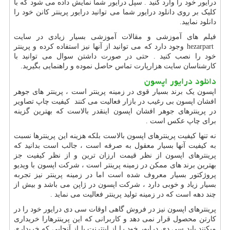
درایور خود را وارد کنید . سپل درایور شما نمایش داده می شود که با
کلیک بر روی دانلود درایور شما می توانید درایور پرینتر کانن خود را
دانلود نمایید.
فیلم های آموزشی و مقالات آموزشی بسیار زیادی در سایت
hezarpart
وجود دارد که می توانید از آنها نیز استفاده کرده و پرینتر
خود را نصب کنید . حتی در صورت داشتن سوال می توانید با
کارشناسان سایت هزارپارت تماس حاصل نموده و راهنمایی بگیرید.
دانلود درایور اپسون
اپسون یک برند بسیار قوی در زمینه پرینتر است ، پرینتر های جوهر
افشان اپسون بی رغیب در بازار فعالیت می کنند کیفیت چاپ تصاویر
در پرینترهای جوهر افشان اپسون اینقدر بالاست که بهترین گزینه
برای چاپ عکس است .
نه تنها کیفیت پرینترهای اپسون بالاست بلکه هزینه این پرینترها نسبت
به کیفیت آنها بسیار معقول به صرفه است ، جالب است بدانید که
پرینترهای اپسون از نظر قیمت ارزان ترین و از نظر کیفیت جز
بهترین برند های ممکن در زمینه پرینتر است ، شرکت اپسون با ویدیو
پروژکتور بسیار معروف شده است اما در زمینه پرینتر نیز تجربه
بسیار زیاد و خوبی دارد ، شرکت اپسون در ژاپن می باشد و بیش از
چند دهه است که در زمینه تولید پرینتر فعالیت می نماید .
پرینترهای اپسون نیز در فروش گاهی اوقات سی دی درایور خود را در
کارتن محصول قرار نمی دهد و کاربرانی که این پرینترهارا خریداری
میکنند باید سی دی درایور خود را از اینترنت یا از آنجایی که خریداری