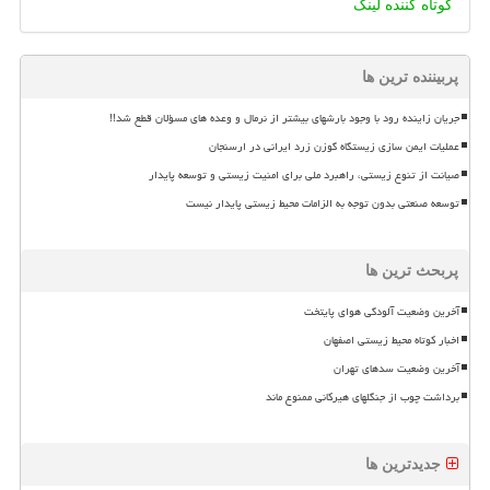
کوتاه کننده لینک
پربیننده ترین ها
جریان زاینده رود با وجود بارشهای بیشتر از نرمال و وعده های مسؤلان قطع شد!!
عملیات ایمن سازی زیستگاه گوزن زرد ایرانی در ارسنجان
صیانت از تنوع زیستی، راهبرد ملی برای امنیت زیستی و توسعه پایدار
توسعه صنعتی بدون توجه به الزامات محیط زیستی پایدار نیست
پربحث ترین ها
آخرین وضعیت آلودگی هوای پایتخت
اخبار کوتاه محیط زیستی اصفهان
آخرین وضعیت سدهای تهران
برداشت چوب از جنگلهای هیرکانی ممنوع ماند
جدیدترین ها