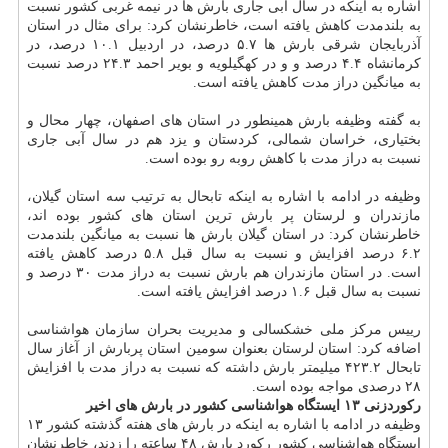
اشاره به اینكه در سال آبی جاری بارش ها در نیمه غربی كشور نسبت
به بلندمدت كاهش یافته است، خاطرنشان كرد: برای مثال در استان
آذربایجان شرقی بارش ها ۵.۷ درصد، در اردبیل ۱۰.۱ درصد، در
كرمانشاه ۴.۴ درصد و و در كهگیلویه و بویر احمد ۲۴.۳ درصد نسبت
به میانگین دراز مدت كاهش یافته است.
به گفته وظیفه بارش همینطور در استان های اصفهان، چهار محال و
بختیاری، خراسان شمالی، كردستان و یزد هم در سال آبی جاری
نسبت به دراز مدت با كاهش روبه رو بوده است.
وظیفه در ادامه با اشاره به اینكه تابحال به ترتیب سه استان گیلان،
مازندران و لرستان پر بارش ترین استان های كشور بوده اند،
خاطرنشان كرد: در استان گیلان بارش ها نسبت به میانگین بلندمدت
۶.۲ درصد افزایش و نسبت به سال قبل ۵.۸ درصد كاهش یافته
است. در استان مازندران هم بارش نسبت به دراز مدت ۳۰ درصد و
نسبت به سال قبل ۱.۶ درصد افزایش یافته است.
رییس مركز ملی خشكسالی و مدیریت بحران سازمان هواشناسی
اضافه كرد: استان لرستان بعنوان سومین استان پربارش از آغاز سال
تابحال ۴۲۳.۲ میلیمتر بارش داشته كه نسبت به دراز مدت با افزایش
۲۸ درصدی مواجه بوده است.
ركوردزنی ۱۳ ایستگاه هواشناسی كشور در بارش های اخیر
وظیفه در ادامه با اشاره به اینكه در بارش های هفته گذشته كشور ۱۳
ایستگاه هواشناسی كشور ركورد بارش ۴۸ ساعته را زدند، خاطرنشان