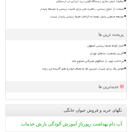
عملیات ایمن سازی زیستگاه گوزن زرد ایرانی در ارسنجان
صیانت از تنوع زیستی، راهبرد ملی برای امنیت زیستی و توسعه پایدار
توسعه صنعتی بدون توجه به الزامات محیط زیستی پایدار نیست
پربحث ترین ها
اخبار کوتاه محیط زیستی اصفهان
آخرین وضعیت سدهای تهران
برداشت چوب از جنگلهای هیرکانی ممنوع ماند
هوای پاک برای شیراز دوربین ها به مصاف خودرو های آلاینده می روند
جدیدترین ها
تگهای خرید و فروش حیوان خانگی
آب
دام
بهداشت
رپورتاژ
آموزش
آلودگی
بارش
خدمات