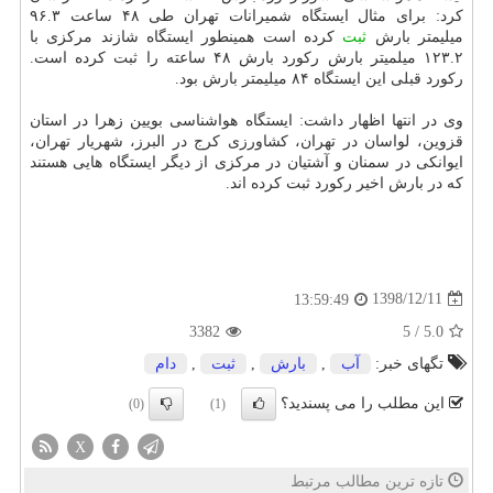
كرد: برای مثال ایستگاه شمیرانات تهران طی ۴۸ ساعت ۹۶.۳
میلیمتر بارش
ثبت
كرده است همینطور ایستگاه شازند مركزی با
۱۲۳.۲ میلمیتر بارش ركورد بارش ۴۸ ساعته را ثبت كرده است.
ركورد قبلی این ایستگاه ۸۴ میلیمتر بارش بود.
وی در انتها اظهار داشت: ایستگاه هواشناسی بویین زهرا در استان
قزوین، لواسان در تهران، كشاورزی كرج در البرز، شهریار تهران،
ایوانكی در سمنان و آشتیان در مركزی از دیگر ایستگاه هایی هستند
كه در بارش اخیر ركورد ثبت كرده اند.
1398/12/11
13:59:49
3382
5
/
5.0
تگهای خبر:
آب
,
بارش
,
ثبت
,
دام
این مطلب را می پسندید؟
(0)
(1)
X
تازه ترین مطالب مرتبط