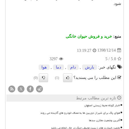
شود.
منبع:
خرید و فروش حیوان خانگی
1398/12/14
13:19:27
3297
5
/
5.0
تگهای خبر:
بارش
,
دام
,
دما
,
هوا
این مطلب را می پسندید؟
(0)
(1)
X
تازه ترین مطالب مرتبط
اخبار کوتاه محیط زیستی اصفهان
هوای پاک برای شیراز دوربین ها به مصاف خودرو های آلاینده می روند
آخرین وضعیت مخازن سدها
تخمین خسارت های زیست محیطی جنگ در حال انجام می باشد