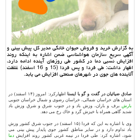
به گزارش خرید و فروش حیوان خانگی مدیر كل پیش بینی و
آگهی سریع سازمان هواشناسی ضمن اشاره به اینكه روند
افزایش نسبی دما در كشور طی روزهای آینده ادامه دارد،
اظهار داشت: طی فردا و پس فردا (15 و 16 اسفند) غلظت
آلاینده های جوی در شهرهای صنعتی افزایش می یابد.
صادق ضیائیان در گفت و گو با ایسنا
اظهاركرد: امروز (۱۴ اسفند) در
استان های خراسان شمالی، خراسان رضوی و شمال خراسان جنوبی
بارش
برف و باران، وزش باد و در جنوب شرق و شرق وزش باد
شدید گاهی همراه با خیزش گرد و خاك رخ می دهد.
وی با اشاره به این كه فردا (۱۵ اسفند) در جنوب شرق كشور وزش
باد تداوم دارد و در سایر مناطق كشور جوی پایدار پیش بینی می
شود، اشاره كرد: طی فردا در نیمه غربی كشور روند افزایش
دما