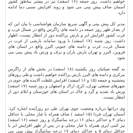
خواهیم داشت. روز جمعه (۱۶ اسفند) نیز در بیشتر مناطق كشور
آسمان صاف پیش بینی می شود و روند افزایش نسبی دما ادامه
دارد.
مدیر كل پیش بینی و آگهی سریع سازمان هواشناسی با بیان این كه
از بعداز ظهر روز جمعه در دامنه های زاگرس واقع در شمال غرب و
غرب كشور افزایش ابر و بارش پراكنده دور از انتظار نیست، اظهار
داشت: روز شنبه (۱۷ اسفند) با ورود سامانه بارشی از غرب در
شمال غرب، غرب و دامنه های جنوبی البرز واقع در استان های
قزوین، البرز و تهران بارش باران و برف و وزش باد پیش بینی می
شود.
به گفته ضیائیان روز یكشنبه (۱۸ اسفند) در بخش های از زاگرس
مركزی و دامنه های البرز بارش پراكنده خواهیم داشت و طی روزهای
پنجشنبه و جمعه (۱۵ و ۱۶ اسفند) افزایش غلظت آلاینده های جوی در
شهرهای صنعتی تهران، كرج، اراك و اصفهان و روز شنبه (۱۷ اسفند)
وزش باد شدید و گرد و خاك در استان های خوزستان و ایلام دور از
انتظار نیست.
وی درانتها درباره وضعیت جوی تهران طی دو روزآینده اشاره كرد:
آسمان تهران فردا (۱۵ اسفند ) صاف همراه با غبار محلی با حداقل
دمای ۴ و حداكثر دمای ۱۶ درجه سانتیگراد و روز جمعه (۱۶ اسفند)
نیز كمی ابری همراه با غبار محلی و در پس از ظهر افزایش ابر با
حداقل دمای ۵ و حداكثر دمای ۱۷ درجه سانتیگراد پیش بینی می