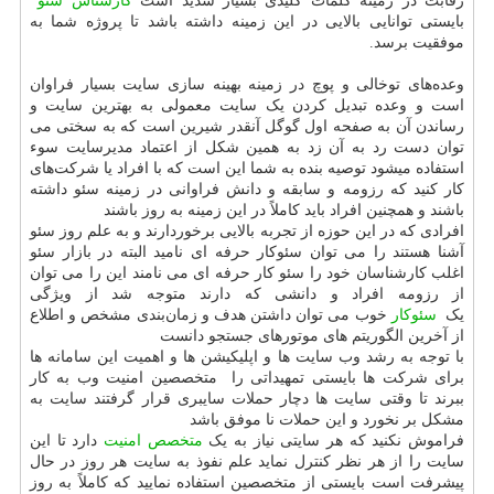
رقابت در زمینه کلمات کلیدی بسیار شدید است
کارشناس سئو
بایستی توانایی بالایی در این زمینه داشته باشد تا پروژه شما به
موفقیت برسد.
وعده‌های توخالی و پوچ در زمینه بهینه سازی سایت بسیار فراوان
است و وعده تبدیل کردن یک سایت معمولی به بهترین سایت و
رساندن آن به صفحه اول گوگل آنقدر شیرین است که به سختی می
توان دست رد به آن زد به همین شکل از اعتماد مدیرسایت سوء
استفاده میشود توصیه بنده به شما این است که با افراد یا شرکت‌های
کار کنید که رزومه و سابقه و دانش فراوانی در زمینه سئو داشته
باشند و همچنین افراد باید کاملاً در این زمینه به روز باشند
افرادی که در این حوزه از تجربه بالایی برخوردارند و به علم روز سئو
آشنا هستند را می توان سئوکار حرفه ای نامید البته در بازار سئو
اغلب کارشناسان خود را سئو کار حرفه ای می نامند این را می توان
از رزومه افراد و دانشی که دارند متوجه شد از ویژگی
یک
سئوکار
خوب می توان داشتن هدف و زمان‌بندی مشخص و اطلاع
از آخرین الگوریتم های موتورهای جستجو دانست
با توجه به رشد وب سایت ها و اپلیکیشن ها و اهمیت این سامانه ها
برای شرکت ها بایستی تمهیداتی را متخصصین امنیت وب به کار
ببرند تا وقتی سایت ها دچار حملات سایبری قرار گرفتند سایت به
مشکل بر نخورد و این حملات نا موفق باشد
فراموش نکنید که هر سایتی نیاز به یک
متخصص امنیت
دارد تا این
سایت را از هر نظر کنترل نماید علم نفوذ به سایت هر روز در حال
پیشرفت است بایستی از متخصصین استفاده نمایید که کاملاً به روز