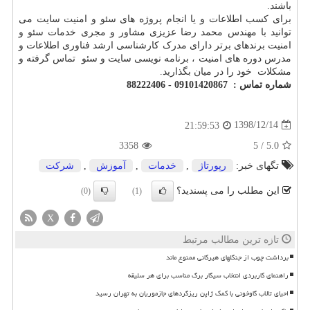
باشند.
برای کسب اطلاعات و یا انجام پروژه های سئو و امنیت سایت می
توانید با مهندس محمد رضا عزیزی مشاور و مجری خدمات سئو و
امنیت برندهای برتر دارای مدرک کارشناسی ارشد فناوری اطلاعات و
مدرس دوره های امنیت ، برنامه نویسی سایت و سئو تماس گرفته و
مشکلات خود را در میان بگذارید.
شماره تماس : 09101420867 - 88222406
1398/12/14
21:59:53
3358
5
/
5.0
تگهای خبر:
رپورتاژ
,
خدمات
,
آموزش
,
شركت
این مطلب را می پسندید؟
(0)
(1)
X
تازه ترین مطالب مرتبط
برداشت چوب از جنگلهای هیرکانی ممنوع ماند
راهنمای کاربردی انتخاب سیگار برگ مناسب برای هر سلیقه
احیای تالاب گاوخونی با کمک ژاپن ریزگردهای جازموریان به تهران رسید