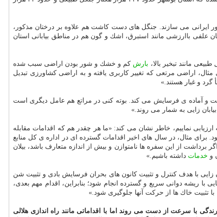
كهور ایرانی می سازند. جنگل های دست كاشت هم علاوه بر درختان مذكور،
ان علفی باارزشی مانند استبرق، اشك و گون هم در مناطق بیابانی استان
بیعی مانند تبخیر بالا،
بارش
كم و خشك و شور بودن اراضی سبب شده
مثال، اراضی مرتعی كه تغییر كاربری یافته و به اراضی كشاورزی تبدیل
گرد و غبار هستند.»
ت و آماده ی فرسایش می كند. بوته كنی در مراتع هم عامل دیگری است
ابان زایی به شمار می روند.»
 ارزیابی نماییم، خاطر نشان می كند: «ما هر چقدر هم كه اقدامات مقابله
د بود. برای مثال، در سال های اخیر اقدامات گسترده ای در اداره ی كل منابع
ر برداشت از این سفره ها نامتوازن و بیش از اندازه متعارف باشد، بیلان
ن و
خدمات
داشته باشیم.»
ن زایی با هدف كنترل و تثبیت كانون های بحران فرسایش بادی و تثبیت شن
ی با ریشه دوانی سریع و گسترده انجام شود؛ بنابراین، اقدام مهم بعدی،
ا تثبیت خاك ها از حركت آنها جلوگیری شود.»
رندگی با سرعت از دست می روند اما با اقداماتی مانند راه اندازی هلالی