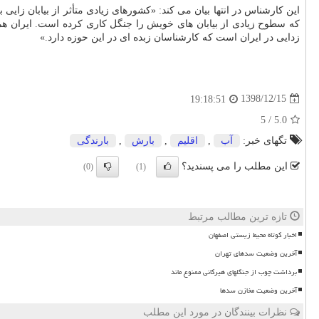
این كارشناس در انتها بیان می كند: «كشورهای زیادی متأثر از بیابان زای
كه سطوح زیادی از بیابان های خویش را جنگل كاری كرده است. ایران هم 
زدایی در ایران است كه كارشناسان زبده ای در این حوزه دارد.»
1398/12/15
19:18:51
5
/
5.0
تگهای خبر:
آب
,
اقلیم
,
بارش
,
بارندگی
این مطلب را می پسندید؟
(0)
(1)
تازه ترین مطالب مرتبط
اخبار کوتاه محیط زیستی اصفهان
آخرین وضعیت سدهای تهران
برداشت چوب از جنگلهای هیرکانی ممنوع ماند
آخرین وضعیت مخازن سدها
نظرات بینندگان در مورد این مطلب