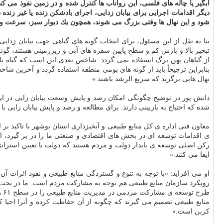
آبگیر یا چاله های فلسی، این رواناب ها كنترل شده و در زمین نفوذ می كن
دیگر اقدامات اجرایی برای بیابان زدایی، اجرای بادشكن زنده یا غیر زن
شود و این نهال ها وقتی بزرگ می شوند، همچون یك دیوار سبز، سرعت و ش
بنا به نقل از این مسئول، برای انتخاب گونه های گیاهی جهت بیابان زد
تبخیر بالا و بارش كم و سطح پایین سفره های آبی و زیرزمینی هستند، گون
از گیاهان پهن برگ استفاده نمی گردد. شاخص بعدی این است كه گیاه بای
بنابراین ترجیحاً باید از گونه های بومی منطقه استفاده گردد و آخرین شا
نهال هایی برگزید كه سریع الرشد باشند.»
دانش پور در توضیح چگونگی امكان رصد و پایش وسعت بیابان زایی در ایرا
شده كه احتیاج به بازبینی دارند. برای مطالعه و رصد و پایش بیابان زایی ب
معاون فنی اداره ی كل منابع طبیعی و آبخیزداری استان بوشهر با تاكید بر 
ی اقدامات توسعه ای در بخش های اقتصادی و صنعتی ما را در بر گیرد، اظه
ركن اصلی توسعه ی پایدار دولت و مردم هستند كه دولت با تعیین استرات
ایفا می كنند.»
او می افزاید: «با توجه به تنوع و گستردگی منابع طبیعی و نفوذ اثرات آ
رویكرد سازمان منابع طبیعی هم توجه به مشاركت مردم است. ما در بحث 
منابع طبیعی تصمیم می گیرند كه چگونه از آن حفاظت كرده و آنرا احیا 
كربن است.»