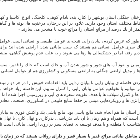
ختان جنگلی استان بوشهر را كنار، بنه، بادام كوهی، كلخنگ، انواع آكاسیا و 
 مختلف استان وجود دارند. علاوه بر این درختان، درختچه ها، بوته ها و گیاه
تر از یك درصد از مراتع استان را مراتع خوب یا مشجر می سازند.»
 طور كه عرض كردم، بیابان زایی نتیجه ی عوامل طبیعی و انسانی است. عوامل ط
. یك سری عوامل انسانی هم هستند كه سبب بیابانی شدن اراضی شده اند؛ برای 
 دیم رفته اما در خشكسالی ها رها می شوند و به علت عدم پوشش گیاهی، منشأ 
یرزمینی و نفوذ آب های شور و شور شدن آب و خاك است كه خاك را فقیر، سس
ا و تبدیل اراضی جنگلی به اراضی مسكونی و كشاورزی هم از عوامل انسانی بی
ن فاصله ی بیابان زایی تا بیابان زدایی باید اقدامات خویش را در هر دو زمینه
اگر نتوانیم یا نخواهیم عوامل بیابان زایی را كنترل نماییم، این فاصله زیاد خواه
ا و كنترل سیلاب ها با هدف تقویت سفره های آبی و زیرزمینی اجرا شده اما اگ
ستراتژی ها و رویكردهایی مبتنی بر حفظ منابع طبیعی در كشاورزی، صنعت، معاد
ر استان ما هم انجام شد، مالچ پاشی بود. مالچ پاشی یك واكنش فوری به بیابا
ت كه همراه و هم زمان با آن باید بذرپاشی، بذركاری و نهال كاری با نهال های
تناسب با منطقه و با هدف توسعه ی فضای سبز بر روی اراضی بیابانی است تا ب
ناطق بیابانی مراتع فقیر یا بسیار فقیر و دارای رواناب هستند كه در زمان با