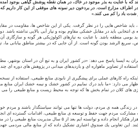
ند كه با عنایت به بذر موجود در خاك، در همان نقطه پوشش گیاهی بوجود آمده 
ده در اطراف مزارع است. در بردخون دیر نمونه های موفقی از این كار داریم 
دت باد را كم می كنند.»
ایی، باید شاخص هایی را در نظر گرفت. یكی از این شاخص ها، مقاومت در مقاب
ه ی انتخابی باید در مقابل خشكی مقاوم بوده و نیاز آبی بالایی نداشته باشد.
د بومی منطقه باشد. با عنایت به نیازهای اكولوژیكی هر گونه و سازگاری آن 
خص، سریع الرشد بودن گونه است. از آن جایی كه در بیشتر مناطق بیابانی ما، ت
ن به ایسنا پاسخ می دهد: «در كشور ایران و به تبع آن در استان بوشهر، مطا
ا استفاده از تصاویر ماهواره ای و بازدیدهای میدانی در پژوهش های دوره ای چند
اینكه راه كارهای عملی برای پیشگیری از نابودی منایع طبیعی، استفاده از نسخه
ار می دارد: «ما باید درك نماییم در كشور خشك و نیمه خشك ایران منابع محدو
ژی های كلان در تمام بخش ها كه توجه به محیط زیست و منابع طبیعی را می طل
ن در زندگی همه ی مردم، دولت ها تنها می توانند سیاستگذار باشند و مردم خو
مشاركت مردم جهت حفظ و توسعه ی منابع طبیعی، اقدامات گسترده ای انجام د
طرح توسعه ی مشاركت مردمی در مدیریت منابع طبیعی را در سطح ۶۱ هزار ه
كنند. این تعاونی یك صندوق اعتباری تشكیل داده كه از منابع مالی مردمی 