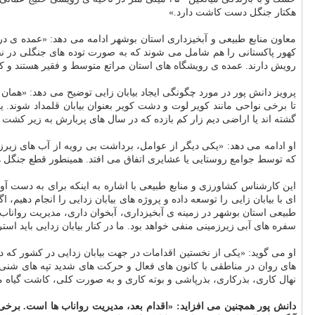
هكتار جنگل دست كاشت دارد.»
معاون منابع طبیعی و آبخیزداری استان بوشهر ادامه می دهد: «عمده ی در
كهور پاكستانی را هم شامل می شوند كه به صورت توده های جنگلی در نقاط
رویش دارند. عمده ی رویشگاه های استان مراتع متوسط و فقیر هستند و كم
پرویز دانش پور در مورد چگونگی ایجاد بیابان زایی توضیح می دهد: «همان
تا برخی نواحی مانند كویر لوت و دشت كویر بعنوان بیابان قلمداد شوند
گشته اند یا اراضی دیم زار كم بازده كه در سال های پربارش به زیر كشت
او ادامه می دهد: «یكی دیگر از عوامل، برداشت بی رویه از آب های ز
كه توسط جوامع روستایی یا عشایری اتفاق می افتد. همینطور قطع جنگل ه
این كارشناس كشاورزی و منابع طبیعی با اشاره به اینكه برای به دست آورد
ای با بیابان زایی را توسعه داده و پروژه های بیابان زدایی را انجام دهیم، 
طبیعی استان بوشهر در زمینه ی آبخیزداری، آبخوان داری، مدیریت رواناب ه
سفره های آبی زیرزمینی منفی خواهد بود. ما در كنار بیابان زدایی باید ا
او می گوید: «یكی از نخستین اقدامات در جهت بیابان زدایی در كشور كه د
های روان در مناطقی با كانون های فعال و حركت های شدید تپه های شنی اس
نهال كاری، بذركاری، بذرپاشی و بوته كاری و به صورت كلی، كاشت گیاه م
دانش پور
همچنین می افزاید: «اقدام بعد، مدیریت رواناب ها است. برخی م