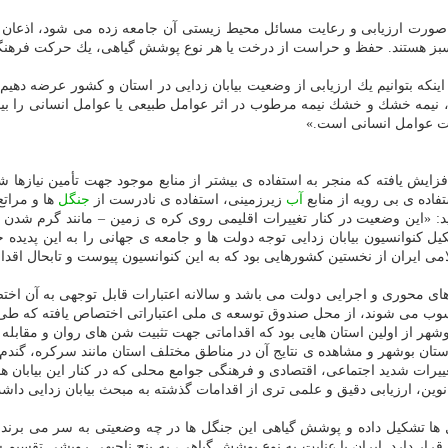
كه بتوانیم یك ارزیابی از وضعیت بیابان زدایی در استان و كشور عرضه دهیم، ابت
نیمه خشك و خشك نیمه مرطوب در اثر عوامل طبیعی یا عوامل انسانی را بیابان
خالت عوامل انسانی است.»
فزایش یافته كه منجر به استفاده ی بیشتر از منابع موجود جهت تأمین نیازها 
اده ی بی رویه از منابع
آب
زیرزمینی، استفاده ی نادرست از
جنگل
ها و مراتع
ید: «این وضعیت در كنار تغییرات اقلیمی روی كره ی زمین – مانند گرم شدن 
ر كشورها شد؛ به صورتی كه سازمان ملل در سال ۱۹۹۴ با تشكیل كنوانسیون بیابان زدایی توجه دولت ها و جام
می ایران از نخستین كشورهایی بود كه به این كنوانسیون پیوست و تابحال اقدا
های محوری و اجرایی دولت می باشد و سالانه اعتبارات قابل توجهی به آن اخت
محسوب می شوند، از محل صندوق توسعه ی ملی اعتباراتی اختصاص یافته كه ط
شهر از اولین استان هایی بود كه اقداماتی جهت تثبیت شن های روان و مقابله ب
با گذشت حدود ۵۰ سال از بیابان زدایی در استان بوشهر و مشاهده ی نتایج آن در مناطق مختلف استان 
غییرات شدید اجتماعی، اقتصادی و فرهنگی جوامع محلی كه در كنار این بیابان ه
وین، ارزیابی دقیق و علمی تری از اقدامات گذشته به مبحث بیابان زدایی داش
 ها تشكیل داده و پوشش گیاهی این جنگل ها در چه وضعیتی به سر می برند،