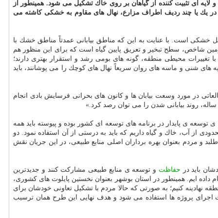
و لایه ای تثبیت كننده از گیاهان بر روی خاك تشكیل می شود. همینطور از
كه در یك یا چند ردیف اطراف مزارع، نهال های مقاوم به خشكی كاشته می
ل خشكی است. با عنایت به این كه مناطق بیابانی عمدتاً مناطق خشك با
 دومین شاخص، سطح تبخیر و تعریق پایین گیاه است كه برای این منظور هم
با تغییرات محیطی منطقه، گونه های بومی رشد و استقرار بهتری دارند؛
په های شنی و ماسه های روان سریعاً نهال های كوچك را می پوشانند، باید
لعاتی در مورد وسعت بیابان ها و كانون های بحرانی فرسایش بادی انجام
 ساله، روند بیابانی شدن را می توان رصد كرد.»
 ی توسعه ی پایدار در برنامه های توسعه ای كشور بوده و پیوسته باید همه
دی از آب، خاك و گیاه داریم كه باید به درستی از آن استفاده نمود. دو
بد و مردم بعنوان بهره برداران اصلی منابع طبیعی، در این جریان نقش
دشان باید در
حفاظت
و توسعه ی منابع طبیعی مشاركت كنند و جدیدترین
اده ایم. همینطور در استان بوشهر بعنوان نخستین پایلوت های كشوری،
كتار انجام داده و توانسته ایم بعد از ۵ سال مدیریت منابع طبیعی را در منطقه نهادینه كنیم؛ به صورتی كه حالا مردم با تشكیل تعاونی خودشان برای
جهت اجرای پروژه ها استفاده می شود و هدف نهایی این طرح همان ترسیب