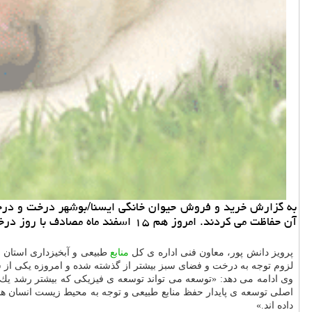
به گزارش خرید و فروش حیوان خانگی ایسنا/بوشهر درخت و درختك
آن حفاظت می كردند. امروز هم ۱۵ اسفند ماه مصادف با روز درختكاری است؛ روزی كه نماد فرهنگی یك جامعه در آن تجلی می یابد.
پرویز دانش پور، معاون فنی اداره ی كل
منابع
طبیعی و آبخیزداری استان بو
لزوم توجه به درخت و فضای سبز بیشتر از گذشته شده و امروزه یكی از
وی ادامه می دهد: «توسعه می تواند توسعه ی فیزیكی كه بیشتر رشد یك 
اصلی توسعه ی پایدار حفظ منابع طبیعی و توجه به محیط زیست انسان ها
داده اند.»