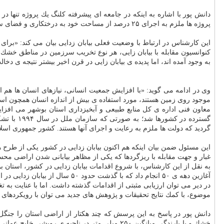
پروژه ها ملزم به اجرای ۲۵ درصد از مساحت خود به درختكاری و فضای سبز هستند. حفظ و حراست از درخت یا هر نوع پوشش گیاهی، یك حركت فرهنگی در جامعه و نشان دهنده ی فرهنگ بالای آن جامعه و مردمانش است.»
این كارشناس در ارتباط با وضعیت فعلی بیابان زدایی بیان می كند: «برای این
كنوانسیون مقابله با بیابان زایی، هر نوع تخریب سرزمین در مناطق خشك، 
به وجود آمده اند، اما پدیده ی بیابان زایی در قرن اخیر بیشتر نتیجه ی د
وی در ادامه می گوید: «با افزایش جمعیت انسانی، نیازهای انسان ها هم ا
موجود روی زمین هستند، مورد استفاده ی بیش از اندازه انسان همچون استف
معاون فنی اداره ی كل منابع طبیعی و آبخیزداری استان بوشهر می افزا
گسترده د
گردید كه دولت ها ملزم به رعایت و اجرای آنها هستند. كشور جمهوری اسلا
این مسئول ضمن بیان اینكه هم اكنون بیابان زدایی در كشور یكی از طرح 
غبار و جهت مقابله با ریزگردها كه یكی از مظاهر بیابانی شدن اراضی 
به نقل از این كارشناس، با شروع اقدامات بیابان زدایی در كشور، استان بو
آغازین دهه ی ۵۰ انجام داد كه 
در دیر می توان ارزیابی مثبتی از اقدامات گذشته داشت. اما با عنایت به ت
موضوع، با كمك نتایج تحقیقات و پژوهش های جدید می توان با رویكردهای ن
دانش پور در پاسخ به این پرسش كه چند هكتار از اراضی استان را جنگل