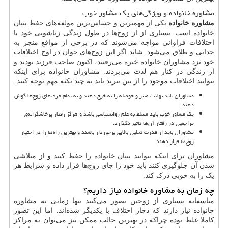
مشاوره خانواده و ویژگی‌های یک مشاور خوب
مشاوره خانواده
یکی از مهمترین و حساس‌ترین مولفه‌های حفظ بنیان
خانواده است. بسیاری از از زوج‌ها در طول زندگی زناشویی خود با
اختلافات فراوانی مواجه می‌شوند که در برخی از مواقع منجر به
جدایی و طلاق می‌شود. شاید اگر این زوج‌های جوان در اوج اختلافات
خود نزد مشاوران خانواده خبره می‌رفتند، اکنون صاحب فرزند بودند و
از زندگی در کنار هم لذت می‌بردند. مشاوران خانواده برای اینکه
بتوانند اختلافات موجود را از بین ببرند باید به چند نکته مهم توجه کنند.
مشاوران باید نهایت صبر و حوصله را به خرج دهند و به تمام حرف‌های زوج‌ها گوش
دهند.
یک مشاور خوب باید مسلط به علم روانشناسی باشد و هرگز رفتار پرخاشگرانه‌ی
مراجعین در رفتار آن‌ها تاثیر نگذارد.
مشاوران باید از قدرت تحلیل بالایی برخوردار باشند و بهترین راه‌ها را در اختیار
زوج‌ها قرار دهند
مشاوران برای اینکه بتوانند بنیان خانواده را حفظ کنند و از متلاشی
شدن آن جلوگیری کنند باید خود را جای زوج‌ها قرار داده و شرایط هر
یک را به خوبی درک کند.
چه زمان به مشاوره خانواده نیاز داریم؟
متاسفانه بسیاری از زوجین تصور می‌کنند تنها زمانی به مشاوره
خانواده نیاز دارند که دچار اختلاف با یکدیگر شده‌اند. اما این تصور
کاملا غلط بوده چراکه در بهترین حالت ممکن نیز می‌توان به مراکز