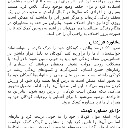
مشاوره مراجعه کرد. این کار برای این است تا از تجربه مشاوران
استفاده کرد و برای حفظ وضع موجود زندگی تلاش کرد. هستند
بسیاری از افرادی که سال‌ها در کمال آرامش و محبت در زیر یک
سقف زندگی کرده‌اند و هرگز تصور این را نداشتند که ممکن است
روزی آن‌ها نیز دچار اختلاف شوند. بنابراین مراجعه به مشاوران در
هنگام زندگی مسالمت‌آمیز می‌تواند در آینده به زوجین کمک کند تا در
صورت بروز اختلاف به راحتی آن را حل کنند.
مشاوره فرزندان
تقریبا 90 درصد والدین، کودکان خود را درک نکرده و نتوانسته‌اند
خواسته‌های آن‌ها را برآورده کنند. کودکان به دلیل قرار داشتن در
حساس‌ترین نقطه زندگی خود باید به خوبی تامین شوند تا در آینده با
مشکلات روحی مواجه نشوند. محققان دریافتند که بسیاری از
رفتارهای خشن انسان، افسردگی‌ها و کمبودهای زندگی ریشه در
کودکی داشته است. به طور مثال برخی از خانواده‌ها کودکان خود را
به تصور اینکه ممکن است به درس آن‌ها لطمه وارد شود از ورزش
کردن محروم می‌کنند. این امر نه تنها آن‌ها را به ادامه تحصیل تشویق
می‌کند، بلکه ممکن است کودکان از درس زده شوند. بنابراین به
خانواده‌ها توصیه می‌شود تا برای آشنایی با روحیات کودکان خود به
همراه آن‌ها نزد مشاوره کودک بروند.
مزایای مشاوره کودک
برای اینکه بتوان کودکان خود را به خوبی تربیت کرد و نیازهای
اساسی آن‌ها را تامین کرد باید از مشاوران کودک کمک خواست
چراکه آن‌ها با گذراندن دوره‌های تخصصی آموزشی بهترین راهکارها