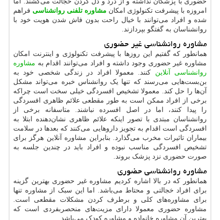
حضوری با پزشکان نداشته و از درد و دل کردن خجالت می‌کشند. اما
امروزه با پیشرفت تکنولوژی امکان
مشاوره تلفنی روانشناسی
فراهم
شده و افراد می‌توانند با خیال راحت بدون فاش شدن هویت خود با
روانشناسان به گفتگو بپردازند.
مشاوره روانشناسی غیر حضوری
همانطور که گفتیم این روزها با پیشرفت تکنولوژی و اینترنت امکان
مشاوره غیر حضوری وجود داشته و افراد می‌توانند اقدام به
مشاوره
روانشناسی آنلاین
کنند. معمولا افراد در زندگی شخصی خود به
بن‌بست‌هایی می‌رسند که تنها یک روانشناس خبره می‌تواند مشکل
آن‌ها را حل کند. معمولا تشخیص افسردگی خیلی سخت است چراکه
برخی از افراد ممکن است به طور مقطعی علائم ظاهری افسردگی
را پیدا کنند، اما در اصل افسرده نباشند. متاسفانه برخی از
روانشناسان مبتدی با تصور اینکه علائم ظاهری نشان‌دهنده ابتلا به
افسردگی است اقدام به تجویز داروهایی می‌کنند که بعدها در سلامت
بیماران تاثیرات مخرب می‌گذارد. بنابراین مشاوره آنلاین هرگز برای
تشخیص افسردگی مناسب نبوده و افراد باید در چندین جلسه به
صورت حضوری نزد پزشک بروند.
مشاوره روانشناسی حضوری
همانطور که در بالا اشاره کردیم مشاوره غیر حضوری بهترین گزینه
برای افراد خجالتی و محتاط می‌باشد. اما این سبک از مشاوره تنها
برای مشاوره‌های کلی و برطرف کردن مشکلات مقطعی است.
مشاوره حضوری معمولا دارای مزیت‌های منحصربفردی است که
بهترین آن مشاوره خانواده و مشاوره کودک می‌باشد.