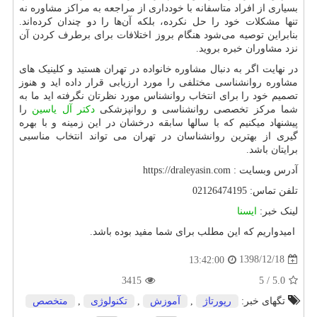
بسیاری از افراد متاسفانه با خودداری از مراجعه به مراکز مشاوره نه
تنها مشکلات خود را حل نکرده، بلکه آن‌ها را دو چندان کرده‌اند.
بنابراین توصیه می‌شود هنگام بروز اختلافات برای برطرف کردن آن
نزد مشاوران خبره بروید.
در نهایت اگر به دنبال مشاوره خانواده در تهران هستید و کلینیک های
مشاوره روانشناسی مختلفی را مورد ارزیابی قرار داده اید و هنوز
تصمیم خود را برای انتخاب روانشناس مورد نظرتان نگرفته اید ما به
شما مرکز تخصصی روانشناسی و روانپزشکی
دکتر آل یاسین
را
پیشنهاد میکنیم که با سالها سابقه درخشان در این زمینه و با بهره
گیری از بهترین روانشناسان در تهران می تواند انتخاب مناسبی
برایتان باشد.
آدرس وبسایت :
https://draleyasin.com
تلفن تماس: 02126474195
لینک خبر:
ایسنا
امیدواریم که این مطلب برای شما مفید بوده باشد.
1398/12/18
13:42:00
3415
5
/
5.0
تگهای خبر:
رپورتاژ
,
آموزش
,
تكنولوژی
,
متخصص