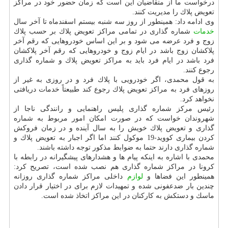
درخواست ما از متقاضیان این است كه زمان حضور خود در مراكز
تعویض پلاك را مدیریت كنند.
وی ادامه داد: همینطور از روز سه شنبه بیستم اسفندماه تا آخر سال
خدمات
شماره گذاری در تمامی مراكز تعویض پلاك بر حسب پلاك
زوج و فرد عرضه می شود و بر این اساس خودروهایی كه رقم آخر
پلاكشان زوج باشد در ایام زوج و خودروهایی كه رقم آخر پلاكشان
فرد باشد در ایام فرد باید به مراكز تعویض پلاك و شماره گذاری
رجوع كنند.
به قول محمدی، اگر خودرویی با پلاك فرد و در روزی به غیر از
روزهای فرد به مراكز تعویض پلاك رجوع كند طبیعتاً خدمات دریافتی
نخواهد كرد.
رئیس مركز شماره گذاری پلیس راهنمایی و رانندگی ناجا از
شهروندان خواست كه در صورت امكان امور مربوط به شماره
گذاری و تعویض پلاك خویش را به سال آینده و در زمان فروكش
كردن بیماری كووید-19 موكول كنند اما اگر اجبار به تعویض پلاك و
شماره گذاری دارند حتما به ضوابط مذكور توجه داشته باشند.
محمدی با اشاره به اینكه پیام ها و هشدارهای پیشگیرانه در رابطه با
كرونا در مراكز شماره گذاری هم نصب شده است، تصریح كرد:
همینطور این فضاها و
لوازم
داخلی مراكز شماره گذاری روزانه
چندین بار ضدعفونی شده و تمهیدات لازم برای در اختیار قرار دادن
ماسك و دستكش به كاركنان در این مراكز اتخاذ شده است.