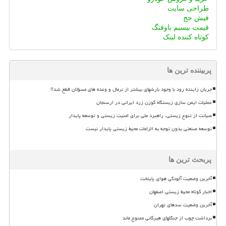
طراحی سایت
فیش حج
قیمت بیسیم باوفنگ
کوتاه کننده لینک
پربیننده ترین ها
جریان زاینده رود با وجود بارشهای بیشتر از نرمال و وعده های مسؤلان قطع شد!!
عملیات ایمن سازی زیستگاه گوزن زرد ایرانی در ارسنجان
صیانت از تنوع زیستی، راهبرد ملی برای امنیت زیستی و توسعه پایدار
توسعه صنعتی بدون توجه به الزامات محیط زیستی پایدار نیست
پربحث ترین ها
آخرین وضعیت آلودگی هوای پایتخت
اخبار کوتاه محیط زیستی اصفهان
آخرین وضعیت سدهای تهران
برداشت چوب از جنگلهای هیرکانی ممنوع ماند