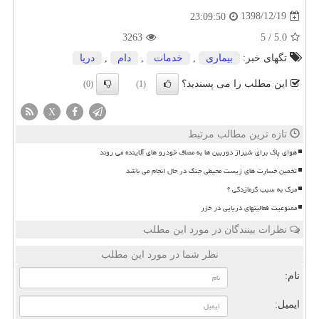
1398/12/19
23:09:50
3263
5
/
5.0
تگهای خبر:
بیماری
,
خدمات
,
دام
,
دریا
این مطلب را می پسندید؟
(0)
(1)
X
تازه ترین مطالب مرتبط
هوای پاک برای شیراز دوربین ها به مصاف خودرو های آلاینده می روند
تخمین خسارت های زیست محیطی جنگ در حال انجام می باشد
مرگ به سبب گرمازدگی ؟
ممنوعیت فعالیتهای دریایی در خزر
نظرات بینندگان در مورد این مطلب
نظر شما در مورد این مطلب
نام:
ایمیل: