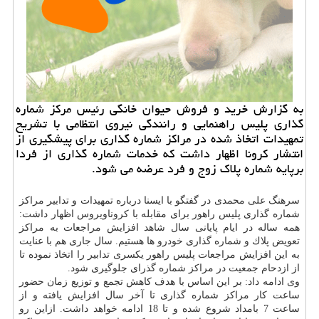
به گزارش خرید و فروش حیوان خانگی رئیس مركز شماره
گذاری پلیس راهنمایی و رانندگی نیروی انتظامی با تشریح
تمهیدات اتخاذ شده در مراكز شماره گذاری برای پیشگیری از
انتشار كرونا اظهار داشت كه خدمات شماره گذاری از فردا
برپایه شماره پلاك زوج و فرد عرضه می شود.
سرهنگ علی محمدی در گفتگو با ایسنا درباره تمهیدات و تدابیر مراكز
شماره گذاری پلیس راهور برای مقابله با كروناویروس اظهار داشت:
همه ساله در ایام پایانی سال شاهد افزایش مراجعات به مراكز
تعویض پلاك و شماره گذاری خودرو ها هستیم. سال جاری هم با عنایت
به این افزایش مراجعات پلیس راهور یكسری تدابیر را اتخاذ نموده تا
از ازدحام جمعیت در مراكز شماره گذرای جلوگیری شود.
وی ادامه داد: بر این اساس با هدف كاهش تجمع و توزیع زمان حضور
ساعت كار مراكز شماره گذاری تا آخر سال افزایش یافته و از
ساعت 7 بامداد شروع شده و تا 18 ادامه خواهد داشت. ازاین رو