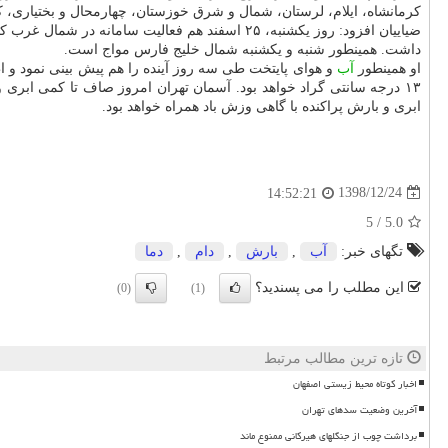
كرمانشاه، ایلام، لرستان، شمال و شرق خوزستان، چهارمحال و بختیاری، 
ضیاییان افزود: روز یكشنبه، ۲۵ اسفند هم فعال
داشت. همینطور شنبه و یكشنبه شمال خلیج فارس مواج است.
او همینطور
آب
۱۳ درجه سانتی گراد خواهد بود. آسمان تهران امروز صاف تا كمی ابری
ابری و بارش پراكنده با گاهی وزش باد همراه خواهد بود.
1398/12/24
14:52:21
5
/
5.0
تگهای خبر:
آب
,
بارش
,
دام
,
دما
این مطلب را می پسندید؟
(0)
(1)
تازه ترین مطالب مرتبط
اخبار کوتاه محیط زیستی اصفهان
آخرین وضعیت سدهای تهران
برداشت چوب از جنگلهای هیرکانی ممنوع ماند