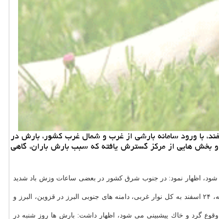
رید و فروش حیوان خانگی مدیركل پیشبینی و اخطار سریع سازمان هواشناسی با بیان اینكه بعدازظهر فردا جمعه، ۲۳ اسفند، با ورود سامانه بارشی از غرب و شمال غرب كشور، بارش در
ن و بخش هایی از مركز گسترش یافته كه سبب بارش باران، گاهی
شود، اظهار نمود: در جنوب شرق كشور در بعضی ساعات وزش باد شدید
در این مناطق شروع خواهد شد و روز شنبه، ۲۴ اسفند به كل نوار غربی، دامنه های جنوبی البرز در قزوین، البرز و
 وقوع گرد و خاك پیشبینی می شود، اظهار داشت: بارش ها روز شنبه در