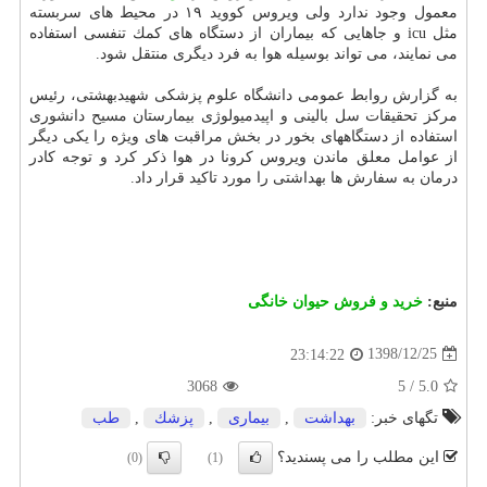
معمول وجود ندارد ولی ویروس كووید ۱۹ در محیط های سربسته
مثل icu و جاهایی كه بیماران از دستگاه های كمك تنفسی استفاده
می نمایند، می تواند بوسیله هوا به فرد دیگری منتقل شود.
به گزارش روابط عمومی دانشگاه علوم پزشكی شهیدبهشتی، رئیس
مركز تحقیقات سل بالینی و اپیدمیولوژی بیمارستان مسیح دانشوری
استفاده از دستگاههای بخور در بخش مراقبت های ویژه را یكی دیگر
از عوامل معلق ماندن ویروس كرونا در هوا ذكر كرد و توجه كادر
درمان به سفارش ها بهداشتی را مورد تاكید قرار داد.
منبع:
خرید و فروش حیوان خانگی
1398/12/25
23:14:22
3068
5
/
5.0
تگهای خبر:
بهداشت
,
بیماری
,
پزشك
,
طب
این مطلب را می پسندید؟
(0)
(1)