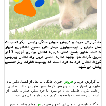
به گزارش خرید و فروش حیوان خانگی رئیس مركز تحقیقات
سل بالینی و اپیدمیولوژی بیمارستان مسیح دانشوری اظهار
داشت: هنوز پاسخ قطعی درباره انتقال بیماری كووید 19از
طریق ذرات هوا وجود ندارد. اصلی ترین راه انتقال ویروس
كرونا، انتقال فرد به فرد است كه بوسیله قطرات ریز تنفسی
پخش می شود.
به گزارش خرید و
فروش
حیوان خانگی به نقل از ایسنا، دكتر پیام
طبرسی
اظهار داشت: ویروس كرونا همین طور در حالت تماسی،
رعایت نكردن فاصله یك تا دو متری با فرد بیمار، قطرات ناشی از
بازدم، سرفه، عطسه یا صحبت كردن فرد بیمار منتقل می شود.
به گفته طبرسی احتمال این كه ویروس در
هوا
معلق بماند به صورت