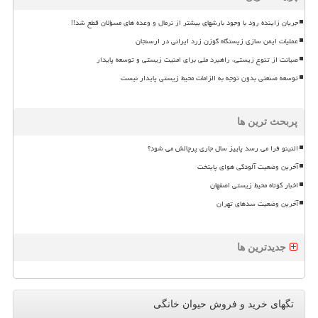
جریان زاینده رود با وجود بارشهای بیشتر از نرمال و وعده های مسؤلان قطع شد!!
عملیات ایمن سازی زیستگاه گوزن زرد ایرانی در ارسنجان
صیانت از تنوع زیستی، راهبرد ملی برای امنیت زیستی و توسعه پایدار
توسعه صنعتی بدون توجه به الزامات محیط زیستی پایدار نیست
پربحث ترین ها
النینو فرا می رسد پاییز سال جاری پرچالش می شود؟
آخرین وضعیت آلودگی هوای پایتخت
اخبار کوتاه محیط زیستی اصفهان
آخرین وضعیت سدهای تهران
جدیدترین ها
تگهای خرید و فروش حیوان خانگی