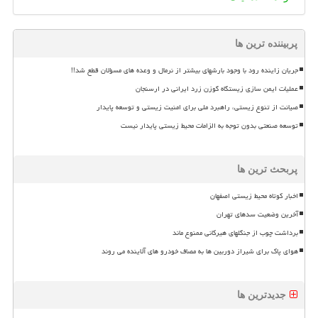
پربیننده ترین ها
جریان زاینده رود با وجود بارشهای بیشتر از نرمال و وعده های مسؤلان قطع شد!!
عملیات ایمن سازی زیستگاه گوزن زرد ایرانی در ارسنجان
صیانت از تنوع زیستی، راهبرد ملی برای امنیت زیستی و توسعه پایدار
توسعه صنعتی بدون توجه به الزامات محیط زیستی پایدار نیست
پربحث ترین ها
اخبار کوتاه محیط زیستی اصفهان
آخرین وضعیت سدهای تهران
برداشت چوب از جنگلهای هیرکانی ممنوع ماند
هوای پاک برای شیراز دوربین ها به مصاف خودرو های آلاینده می روند
جدیدترین ها