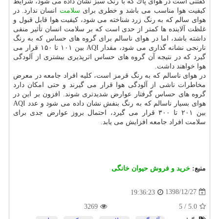
گفتنی است در هوای پاك كه با رنگ سبز نشان داده می شود، شرایط
كیفیت هوا مناسب می باشد و خطری برای
سلامت
انسان ندارد. در
هوای سالم كه به رنگ زرد شناخته می شود، كیفیت هوا قابل قبول و
غلظت آلاینده ها كمتر از حدی است كه بر سلامت انسان تأثیر منفی
داشته باشد، اما در هوای ناسالم برای گروه های حساس كه به رنگ
نارنجی نشانه گذاری می شود، مقدار AQI بین ۱۰۱ تا ۱۵۰ قرار می
گیرد كه در نتیجه آن گروه های حساس اثرپذیری بیشتری از آلودگی
هوا خواهند داشت.
در هوای ناسالم كه به رنگ قرمز است، كلیه افراد جامعه در معرض
مخاطرات ناشی از آلودگی هوا قرار می گیرند و حتی امكان دارد
گروه های حساس گرفتار عوارض شدیدتری شوند. افزون بر این در
هوای بسیار ناسالم كه به رنگ بنفش نشان داده می شود و عدد AQI
بین ۲۰۱ تا ۳۰۰ قرار می گیرد، احتمال بروز عوارض جدی برای
سلامت افراد جامعه افزایش می یابد.
منبع:
خرید و فروش حیوان خانگی
1398/12/27
19:36:23
3269
5
/
5.0