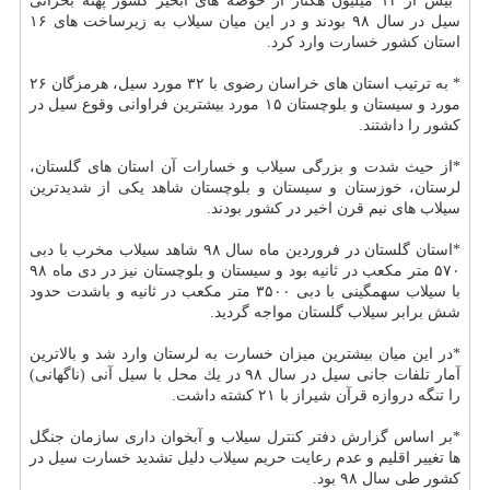
*بیش از ۱۴ میلیون هكتار از حوضه های آبخیز كشور پهنه بحرانی
سیل در سال ۹۸ بودند و در این میان سیلاب به زیرساخت های ۱۶
استان كشور خسارت وارد كرد.
* به ترتیب استان های خراسان رضوی با ۳۲ مورد سیل، هرمزگان ۲۶
مورد و سیستان و بلوچستان ۱۵ مورد بیشترین فراوانی وقوع سیل در
كشور را داشتند.
*از حیث شدت و بزرگی سیلاب و خسارات آن استان های گلستان،
لرستان، خوزستان و سیستان و بلوچستان شاهد یكی از شدیدترین
سیلاب های نیم قرن اخیر در كشور بودند.
*استان گلستان در فروردین ماه سال ۹۸ شاهد سیلاب مخرب با دبی
۵۷۰ متر مكعب در ثانیه بود و سیستان و بلوچستان نیز در دی ماه ۹۸
با سیلاب سهمگینی با دبی ۳۵۰۰ متر مكعب در ثانیه و باشدت حدود
شش برابر سیلاب گلستان مواجه گردید.
*در این میان بیشترین میزان خسارت به لرستان وارد شد و بالاترین
آمار تلفات جانی سیل در سال ۹۸ در یك محل با سیل آنی (ناگهانی)
را تنگه دروازه قرآن شیراز با ۲۱ كشته داشت.
*بر اساس گزارش دفتر كنترل سیلاب و آبخوان داری سازمان جنگل
ها تغییر اقلیم و عدم رعایت حریم سیلاب دلیل تشدید خسارت سیل در
كشور طی سال ۹۸ بود.