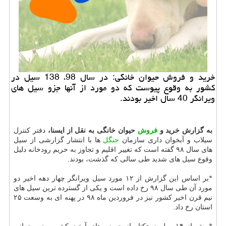
خرید و فروش حیوان خانگی: در سال 98، 138 سیل در
كشور به وقوع پیوست كه دو مورد از آنها جزو سیل های
ویرانگر 40 سال اخیر بودند.
به گزارش خرید و
فروش
حیوان خانگی به نقل از ایسنا،
دفتر كنترل
سیلاب و آبخوان داری سازمان
جنگل
ها با انتشار گزارشی از سیل
های سال ۹۸ گفته است كه تغییر اقلیم و تجاوز به حریم رودخانه دلیل
وقوع سیل های شدید طی سالی كه گذشت، بودند.‎
*بر اساس این گزارش از ۱۲ مورد سیل ویرانگر چهار دهه اخیر دو
مورد آن طی سال ۹۸ رخ داده است و یكی از گسترده ترین سیل های
نیم قرن اخیر كشور نیز در فروردین ماه ۹۸ در پهنه ای به وسعت ۲۵
استان رخ داد.