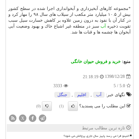
*مجموعه كارهای آبخیزداری و آبخوانداری اجرا شده در سطح كشور
بیش از ۱۰.۵ میلیارد متر مكعب از سیلاب های سال ۹۸ را مهار كرد و
در كنار آن با نفوذ به درون زمین علاوه بر كاهش خسارت سیل سبب
تقویت ذخیره
آب
سبز در منطقه غیر اشباع خاك و بهبود وضعیت آبی
آبخوان ها چشمه ها و قنات ها شد.
منبع:
خرید و فروش حیوان خانگی
1398/12/28
21:18:19
3333
5
/
5.0
تگهای خبر:
آب
,
اقلیم
,
جنگل
این مطلب را می پسندید؟
(0)
(1)
X
تازه ترین مطالب مرتبط
النینو فرا می رسد پاییز سال جاری پرچالش می شود؟