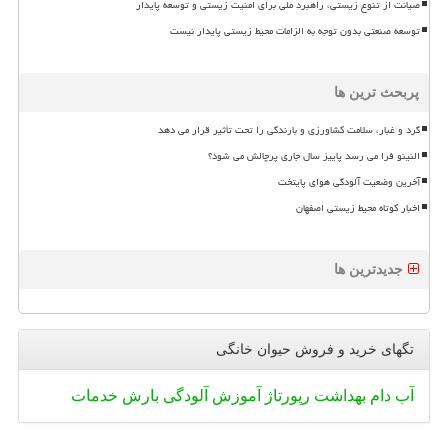
صیانت از تنوع زیستی، راهبرد ملی برای امنیت زیستی و توسعه پایدار
توسعه صنعتی بدون توجه به الزامات محیط زیستی پایدار نیست
پربحث ترین ها
گرد و غبار، سلامت کشاورزی و بارندگی را تحت تأثیر قرار می دهد
النینو فرا می رسد پاییز سال جاری پرچالش می شود؟
آخرین وضعیت آلودگی هوای پایتخت
اخبار کوتاه محیط زیستی اصفهان
جدیدترین ها
تگهای خرید و فروش حیوان خانگی
آب
دام
بهداشت
رپورتاژ
آموزش
آلودگی
بارش
خدمات